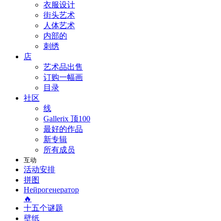
衣服设计
街头艺术
人体艺术
内部的
刺绣
店
艺术品出售
订购一幅画
目录
社区
线
Gallerix 顶100
最好的作品
新专辑
所有成员
互动
活动安排
拼图
Нейрогенератор
🔥
十五个谜题
壁纸