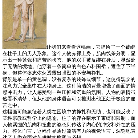
让我们来看看这幅画，它描绘了一个被绑
在柱子上的男人形象。这个人物赤裸上身，肌肉线条分明，显
示出一种紧张和痛苦的状态。他的双手被反绑在身后，显然处
于无助的境地。他穿着一条简单的白色布料围裙，遮住了下半
身，但整体姿态依然透露出强烈的不安与挣扎。
背景是单一的黄色调，没有复杂的装饰或细节，这使得观众的
注意力完全集中在人物身上。这种简洁的背景增强了画面的情
感冲击力，让人感受到一种压抑和沉重的氛围。人物的表情虽
然看不清楚，但从他的身体语言可以推测出他正处于极度的痛
苦之中。
这幅画可能象征着人类在困境中的挣扎和无助，也可能反映了
某种宗教或哲学上的隐喻。柱子的存在暗示了束缚和限制，而
人物紧绷的肌肉和扭曲的姿态则传达了内心的冲突和外在的压
力。整体而言，这幅作品通过简洁有力的视觉语言，深刻地表
达了人类在面对苦难时的脆弱与坚韧。