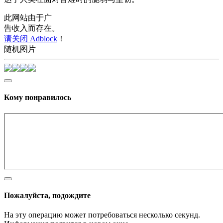
此网站由于广
告收入而存在。
请关闭 Adblock
！
随机图片
Кому понравилось
Пожалуйста, подождите
На эту операцию может потребоваться несколько секунд.