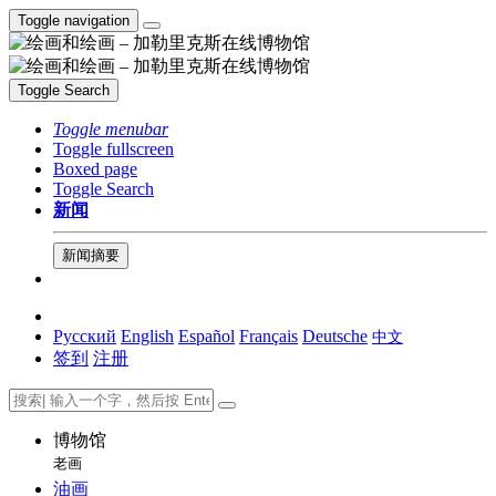
Toggle navigation
Toggle Search
Toggle menubar
Toggle fullscreen
Boxed page
Toggle Search
新闻
新闻摘要
Русский
English
Español
Français
Deutsche
中文
签到
注册
博物馆
老画
油画