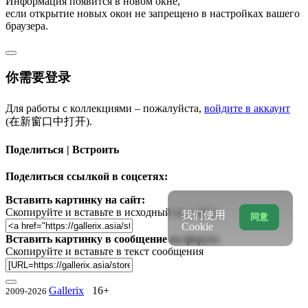
Информация появится в новом окне,
если открытие новых окон не запрещено в настройках вашего
браузера.
你需要登录
Для работы с коллекциями – пожалуйста,
войдите в аккаунт
(在新窗口中打开).
Поделиться | Встроить
Поделиться ссылкой в соцсетях:
Вставить картинку на сайт:
Скопируйте и вставьте в исходный код сайта
我们使用
同意
Cookie
Вставить картинку в сообщение на форум:
Скопируйте и вставьте в текст сообщения
Gallerix
16+
2009-2026