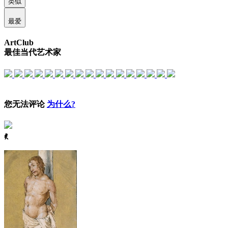
类似
最爱
ArtClub
最佳当代艺术家
您无法评论
为什么?
ꈅ