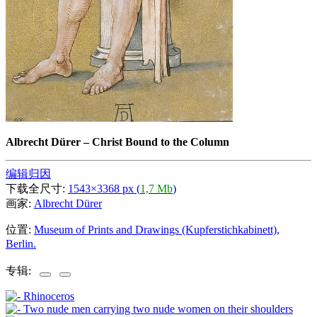
Albrecht Dürer
–
Christ Bound to the Column
编辑归因
下载全尺寸:
1543×3368 px (
1,7 Mb
)
画家:
Albrecht Dürer
位置:
Museum of Prints and Drawings (Kupferstichkabinett),
Berlin.
专辑: