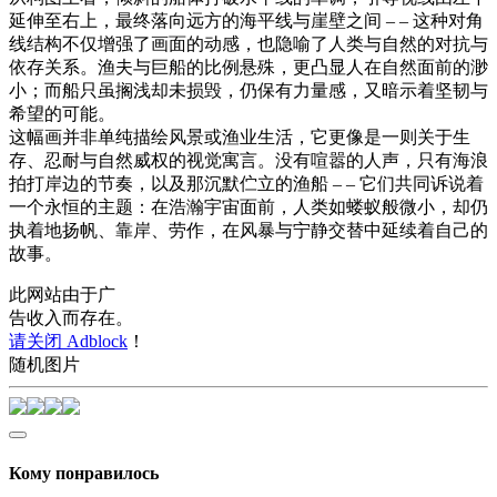
延伸至右上，最终落向远方的海平线与崖壁之间 – – 这种对角
线结构不仅增强了画面的动感，也隐喻了人类与自然的对抗与
依存关系。渔夫与巨船的比例悬殊，更凸显人在自然面前的渺
小；而船只虽搁浅却未损毁，仍保有力量感，又暗示着坚韧与
希望的可能。
这幅画并非单纯描绘风景或渔业生活，它更像是一则关于生
存、忍耐与自然威权的视觉寓言。没有喧嚣的人声，只有海浪
拍打岸边的节奏，以及那沉默伫立的渔船 – – 它们共同诉说着
一个永恒的主题：在浩瀚宇宙面前，人类如蝼蚁般微小，却仍
执着地扬帆、靠岸、劳作，在风暴与宁静交替中延续着自己的
故事。
此网站由于广
告收入而存在。
请关闭 Adblock
！
随机图片
Кому понравилось