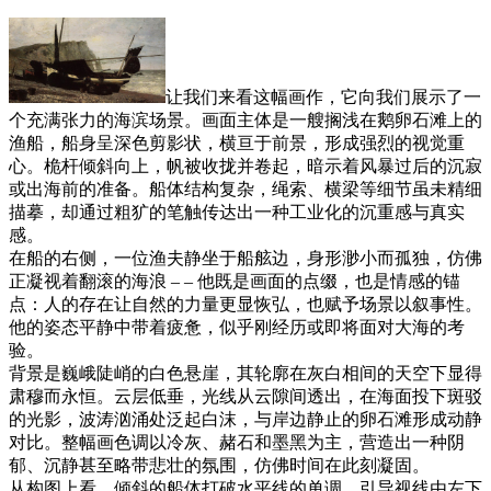
让我们来看这幅画作，它向我们展示了一
个充满张力的海滨场景。画面主体是一艘搁浅在鹅卵石滩上的
渔船，船身呈深色剪影状，横亘于前景，形成强烈的视觉重
心。桅杆倾斜向上，帆被收拢并卷起，暗示着风暴过后的沉寂
或出海前的准备。船体结构复杂，绳索、横梁等细节虽未精细
描摹，却通过粗犷的笔触传达出一种工业化的沉重感与真实
感。
在船的右侧，一位渔夫静坐于船舷边，身形渺小而孤独，仿佛
正凝视着翻滚的海浪 – – 他既是画面的点缀，也是情感的锚
点：人的存在让自然的力量更显恢弘，也赋予场景以叙事性。
他的姿态平静中带着疲惫，似乎刚经历或即将面对大海的考
验。
背景是巍峨陡峭的白色悬崖，其轮廓在灰白相间的天空下显得
肃穆而永恒。云层低垂，光线从云隙间透出，在海面投下斑驳
的光影，波涛汹涌处泛起白沫，与岸边静止的卵石滩形成动静
对比。整幅画色调以冷灰、赭石和墨黑为主，营造出一种阴
郁、沉静甚至略带悲壮的氛围，仿佛时间在此刻凝固。
从构图上看，倾斜的船体打破水平线的单调，引导视线由左下