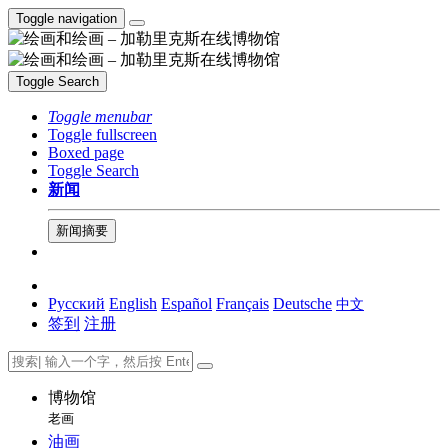
Toggle navigation
Toggle Search
Toggle menubar
Toggle fullscreen
Boxed page
Toggle Search
新闻
新闻摘要
Русский
English
Español
Français
Deutsche
中文
签到
注册
博物馆
老画
油画