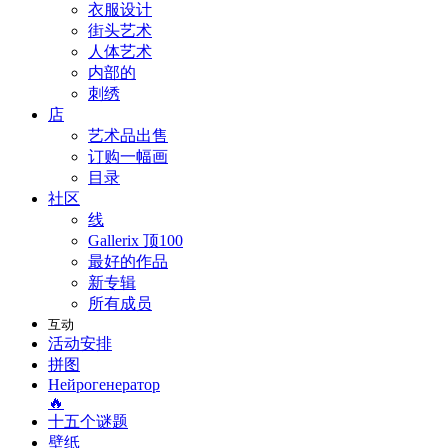
衣服设计
街头艺术
人体艺术
内部的
刺绣
店
艺术品出售
订购一幅画
目录
社区
线
Gallerix 顶100
最好的作品
新专辑
所有成员
互动
活动安排
拼图
Нейрогенератор
🔥
十五个谜题
壁纸