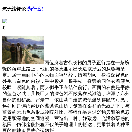
您无法评论
为什么?
ꈅ
两位身着古代长袍的男子正行走在一条蜿
蜒的海岸土路上，他们的姿态显示出长途跋涉后的从容与坚
定。居于画面中心的人物面容坚毅，留着胡须，身披深褐色的
外袍与白色的内衫，手中紧握一根手杖；身旁的同伴衣着颜色
较暗，紧随其后，两人似乎正在结伴前行。画面的右侧是平静
的蓝色水域，几块巨大的深色岩石散落在浅滩边，增添了几分
自然的粗犷感。背景中，依山势而建的城镇建筑群隐约可见，
远处则是连绵起伏的蓝紫色山脉，笼罩在柔和的光线之下，与
前景的大地色系形成冷暖对比。整幅作品通过沉稳典雅的色彩
运用和深远的空间透视，营造出一种宁静致远、充满叙事感的
氛围，仿佛这段旅程不仅关乎地理上的抵达，更承载着某种重
要的精神追寻或命运转折。