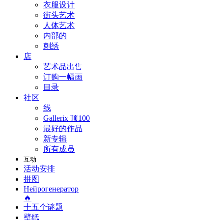
衣服设计
街头艺术
人体艺术
内部的
刺绣
店
艺术品出售
订购一幅画
目录
社区
线
Gallerix 顶100
最好的作品
新专辑
所有成员
互动
活动安排
拼图
Нейрогенератор
🔥
十五个谜题
壁纸