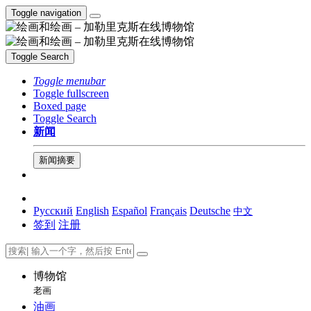
Toggle navigation
Toggle Search
Toggle menubar
Toggle fullscreen
Boxed page
Toggle Search
新闻
新闻摘要
Русский
English
Español
Français
Deutsche
中文
签到
注册
博物馆
老画
油画