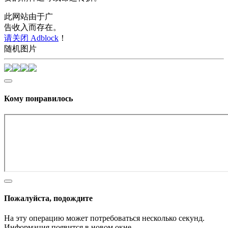
此网站由于广
告收入而存在。
请关闭 Adblock
！
随机图片
Кому понравилось
Пожалуйста, подождите
На эту операцию может потребоваться несколько секунд.
Информация появится в новом окне,