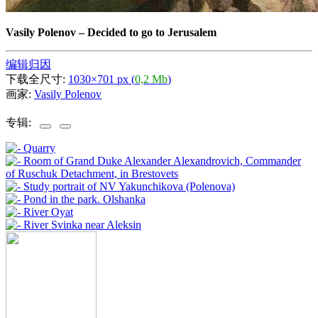
Vasily Polenov
–
Decided to go to Jerusalem
编辑归因
下载全尺寸:
1030×701 px (
0,2 Mb
)
画家:
Vasily Polenov
专辑: