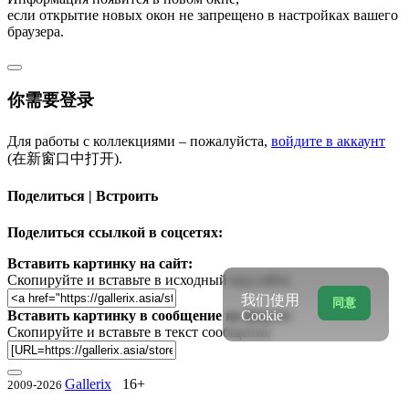
если открытие новых окон не запрещено в настройках вашего
браузера.
你需要登录
Для работы с коллекциями – пожалуйста,
войдите в аккаунт
(在新窗口中打开).
Поделиться | Встроить
Поделиться ссылкой в соцсетях:
Вставить картинку на сайт:
Скопируйте и вставьте в исходный код сайта
我们使用
同意
Вставить картинку в сообщение на форум:
Cookie
Скопируйте и вставьте в текст сообщения
Gallerix
16+
2009-2026