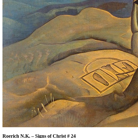
Roerich N.K.
–
Signs of Christ # 24