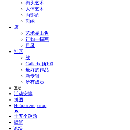
街头艺术
人体艺术
内部的
刺绣
店
艺术品出售
订购一幅画
目录
社区
线
Gallerix 顶100
最好的作品
新专辑
所有成员
互动
活动安排
拼图
Нейрогенератор
🔥
十五个谜题
壁纸
论坛