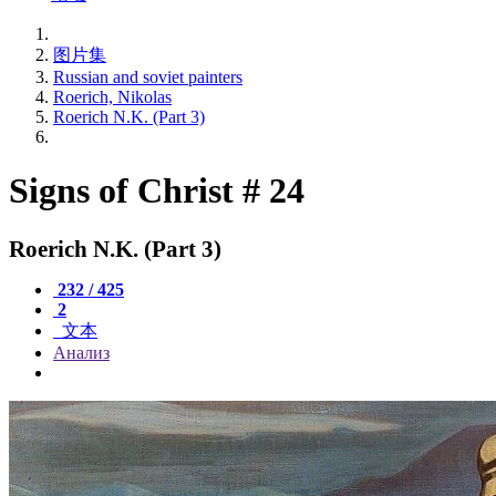
图片集
Russian and soviet painters
Roerich, Nikolas
Roerich N.K. (Part 3)
Signs of Christ # 24
Roerich N.K. (Part 3)
232 / 425
2
文本
Анализ