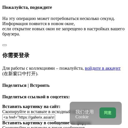
Пожалуйста, подождите
На эту операцию может потребоваться несколько секунд.
Информация появится в новом окне,
если открытие новых окон не запрещено в настройках вашего
браузера.
你需要登录
Для работы с коллекциями – пожалуйста,
войдите в аккаунт
(在新窗口中打开).
Поделиться | Встроить
Поделиться ссылкой в соцсетях:
Вставить картинку на сайт:
Скопируйте и вставьте в исходный код сайта
我们使用
同意
Cookie
Вставить картинку в сообщение на форум:
Скопируйте и вставьте в текст сообщения