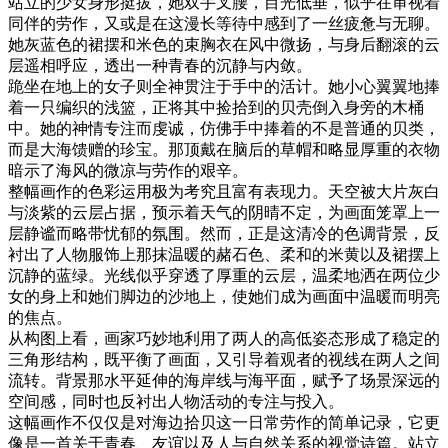
站立的少女身形挺拔，她双手叉腰，目光低垂，似乎在审视着
同伴的劳作，又或是在这漫长等待中感到了一丝疲惫与无聊。
她灰蓝色的裙摆和米色的束胸衣在风中微扬，与身后翻滚的云
层遥相呼应，透出一种青春的沉静与内敛。
跪坐在地上的女子则全神贯注于手中的活计。她小心翼翼地捧
着一只编织的浅篮，正将其中捡拾到的贝壳倒入身旁的木桶
中。她的神情专注而虔诚，仿佛手中捧着的不是普通的贝类，
而是大海馈赠的珍宝。那顶戴在脑后的草帽和略显厚重的衣物
暗示了海风的微凉与劳作的艰辛。
整幅画作的色彩运用极为考究且富有表现力。天空被大片灰白
与淡紫的云层占据，预示着天气的阴晴不定，为画面笼罩上一
层静谧而略带忧郁的氛围。然而，正是这清冷的色调背景，反
衬出了人物服饰上那抹温暖的赭石色、柔和的米黄以及裙摆上
沉静的蓝绿。光线似乎穿透了厚重的云层，温柔地洒在两位少
女的身上和她们脚边的沙地上，使她们成为画面中温暖而明亮
的焦点。
从构图上看，画家巧妙地利用了两人的高低姿态形成了稳定的
三角形结构，既平衡了画面，又引导着观者的视线在两人之间
流转。背景那水平延伸的海岸线与海平面，赋予了场景深远的
空间感，同时也反衬出人物活动的专注与投入。
这幅画作不仅仅是对海边拾贝这一日常劳作的简单记录，它更
像是一首关于青春、友谊以及人与自然关系的视觉诗篇。站立