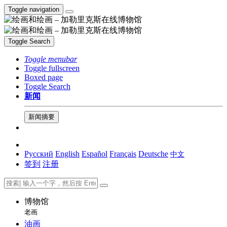
Toggle navigation
Toggle Search
Toggle menubar
Toggle fullscreen
Boxed page
Toggle Search
新闻
新闻摘要
Русский
English
Español
Français
Deutsche
中文
签到
注册
博物馆
老画
油画