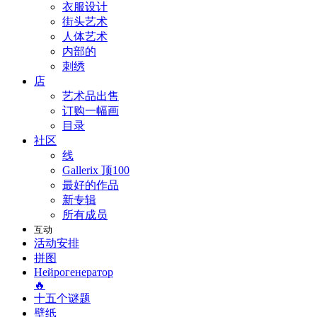
衣服设计
街头艺术
人体艺术
内部的
刺绣
店
艺术品出售
订购一幅画
目录
社区
线
Gallerix 顶100
最好的作品
新专辑
所有成员
互动
活动安排
拼图
Нейрогенератор
🔥
十五个谜题
壁纸