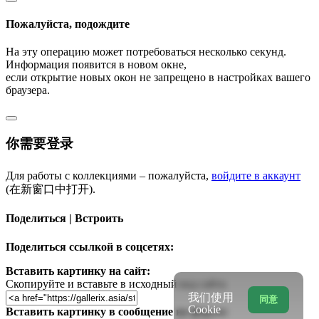
Пожалуйста, подождите
На эту операцию может потребоваться несколько секунд.
Информация появится в новом окне,
если открытие новых окон не запрещено в настройках вашего
браузера.
你需要登录
Для работы с коллекциями – пожалуйста,
войдите в аккаунт
(在新窗口中打开).
Поделиться | Встроить
Поделиться ссылкой в соцсетях:
Вставить картинку на сайт:
Скопируйте и вставьте в исходный код сайта
我们使用
同意
Cookie
Вставить картинку в сообщение на форум: