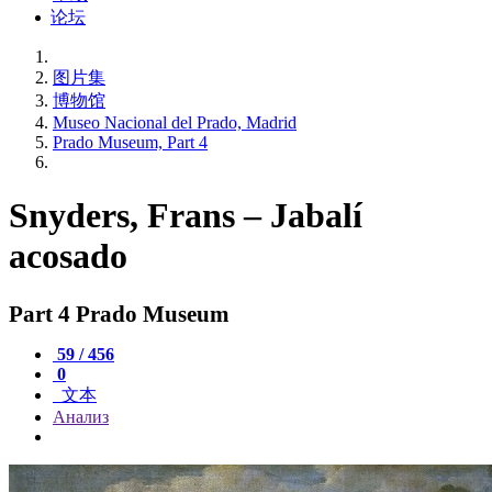
论坛
图片集
博物馆
Museo Nacional del Prado, Madrid
Prado Museum, Part 4
Snyders, Frans – Jabalí
acosado
Part 4 Prado Museum
59 / 456
0
文本
Анализ