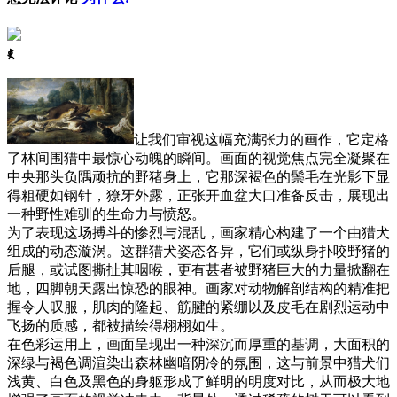
ꈅ
让我们审视这幅充满张力的画作，它定格
了林间围猎中最惊心动魄的瞬间。画面的视觉焦点完全凝聚在
中央那头负隅顽抗的野猪身上，它那深褐色的鬃毛在光影下显
得粗硬如钢针，獠牙外露，正张开血盆大口准备反击，展现出
一种野性难驯的生命力与愤怒。
为了表现这场搏斗的惨烈与混乱，画家精心构建了一个由猎犬
组成的动态漩涡。这群猎犬姿态各异，它们或纵身扑咬野猪的
后腿，或试图撕扯其咽喉，更有甚者被野猪巨大的力量掀翻在
地，四脚朝天露出惊恐的眼神。画家对动物解剖结构的精准把
握令人叹服，肌肉的隆起、筋腱的紧绷以及皮毛在剧烈运动中
飞扬的质感，都被描绘得栩栩如生。
在色彩运用上，画面呈现出一种深沉而厚重的基调，大面积的
深绿与褐色调渲染出森林幽暗阴冷的氛围，这与前景中猎犬们
浅黄、白色及黑色的身躯形成了鲜明的明度对比，从而极大地