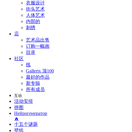
衣服设计
街头艺术
人体艺术
内部的
刺绣
店
艺术品出售
订购一幅画
目录
社区
线
Gallerix 顶100
最好的作品
新专辑
所有成员
互动
活动安排
拼图
Нейрогенератор
🔥
十五个谜题
壁纸