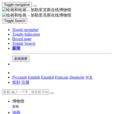
Toggle navigation
Toggle Search
Toggle menubar
Toggle fullscreen
Boxed page
Toggle Search
新闻
新闻摘要
Русский
English
Español
Français
Deutsche
中文
签到
注册
博物馆
老画
油画