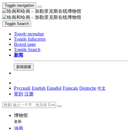
Toggle navigation
Toggle Search
Toggle menubar
Toggle fullscreen
Boxed page
Toggle Search
新闻
新闻摘要
Русский
English
Español
Français
Deutsche
中文
签到
注册
博物馆
老画
油画