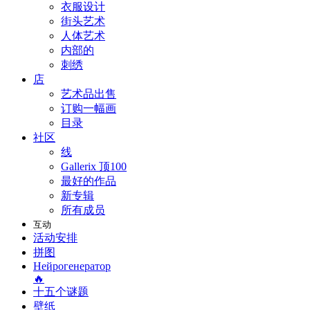
衣服设计
街头艺术
人体艺术
内部的
刺绣
店
艺术品出售
订购一幅画
目录
社区
线
Gallerix 顶100
最好的作品
新专辑
所有成员
互动
活动安排
拼图
Нейрогенератор
🔥
十五个谜题
壁纸