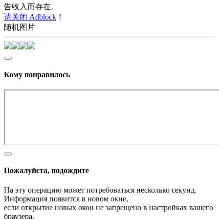
告收入而存在。
请关闭 Adblock
！
随机图片
Кому понравилось
Пожалуйста, подождите
На эту операцию может потребоваться несколько секунд.
Информация появится в новом окне,
если открытие новых окон не запрещено в настройках вашего
браузера.