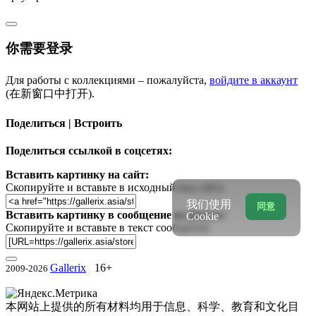
你需要登录
Для работы с коллекциями – пожалуйста,
войдите в аккаунт
(在新窗口中打开).
Поделиться | Встроить
Поделиться ссылкой в соцсетях:
Вставить картинку на сайт:
Скопируйте и вставьте в исходный код сайта
我们使用
同意
Вставить картинку в сообщение на форум:
Cookie
Скопируйте и вставьте в текст сообщения
Gallerix
16+
2009-2026
本网站上提供的所有材料均用于信息、科学、教育和文化目