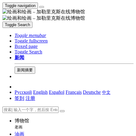
Toggle navigation
Toggle Search
Toggle menubar
Toggle fullscreen
Boxed page
Toggle Search
新闻
新闻摘要
Русский
English
Español
Français
Deutsche
中文
签到
注册
博物馆
老画
油画