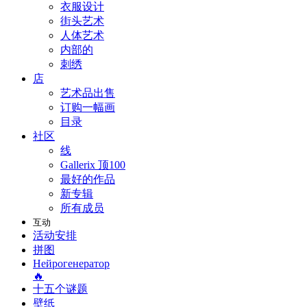
衣服设计
街头艺术
人体艺术
内部的
刺绣
店
艺术品出售
订购一幅画
目录
社区
线
Gallerix 顶100
最好的作品
新专辑
所有成员
互动
活动安排
拼图
Нейрогенератор
🔥
十五个谜题
壁纸