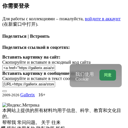
你需要登录
Для работы с коллекциями – пожалуйста,
войдите в аккаунт
(在新窗口中打开).
Поделиться | Встроить
Поделиться ссылкой в соцсетях:
Вставить картинку на сайт:
Скопируйте и вставьте в исходный код сайта
Вставить картинку в сообщение на форум:
我们使用
同意
Скопируйте и вставьте в текст сообщения
Cookie
Gallerix
16+
2009-2026
本网站上提供的所有材料均用于信息、科学、教育和文化目
的。
帮帮我
常问问题。
关于
往来