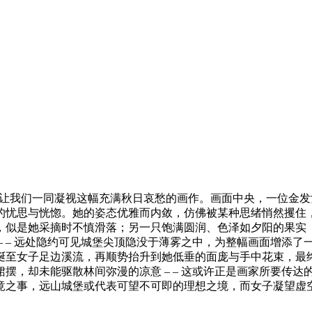
让我们一同凝视这幅充满秋日哀愁的画作。画面中央，一位金发
的忧思与恍惚。她的姿态优雅而内敛，仿佛被某种思绪悄然攫住
，似是她采摘时不慎滑落；另一只饱满圆润、色泽如夕阳的果实
– – 远处隐约可见城堡尖顶隐没于薄雾之中，为整幅画面增添了
蜒至女子足边溪流，再顺势抬升到她低垂的面庞与手中花束，最
摆，却未能驱散林间弥漫的凉意 – – 这或许正是画家所要传
之事，远山城堡或代表可望不可即的理想之境，而女子凝望虚空的