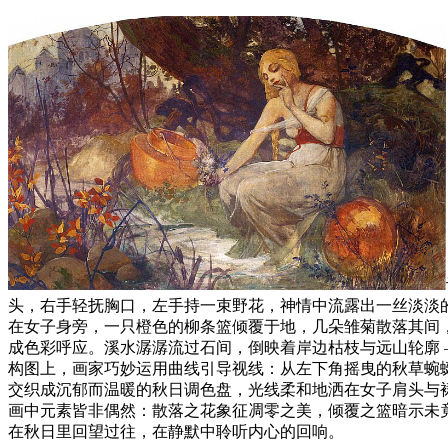
头，右手轻抚胸口，左手持一束野花，神情中流露出一丝淡淡
在女子身旁，一只橙色的柳条篮倾覆于地，几朵雏菊散落其间
成色彩呼应。溪水潺潺流过石间，倒映着岸边枯枝与远山轮廓 
构图上，画家巧妙运用曲线引导视线：从左下角摇曳的秋草蜿
交织成沉郁而温暖的秋日调色盘，光线柔和地洒在女子肩头与裙
画中元素皆非偶然：散落之花象征凋零之美，倾覆之篮暗示未竟
在秋日里回望过往，在静默中聆听内心的回响。