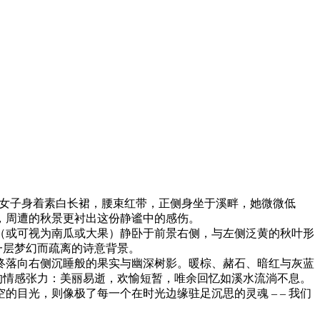
女子身着素白长裙，腰束红带，正侧身坐于溪畔，她微微低
，周遭的秋景更衬出这份静谧中的感伤。
（或可视为南瓜或大果）静卧于前景右侧，与左侧泛黄的秋叶形
一层梦幻而疏离的诗意背景。
终落向右侧沉睡般的果实与幽深树影。暖棕、赭石、暗红与灰蓝
达的情感张力：美丽易逝，欢愉短暂，唯余回忆如溪水流淌不息。
目光，则像极了每一个在时光边缘驻足沉思的灵魂 – – 我们