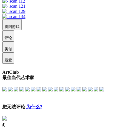
拼图游戏
评论
类似
最爱
ArtClub
最佳当代艺术家
您无法评论
为什么?
ꈅ