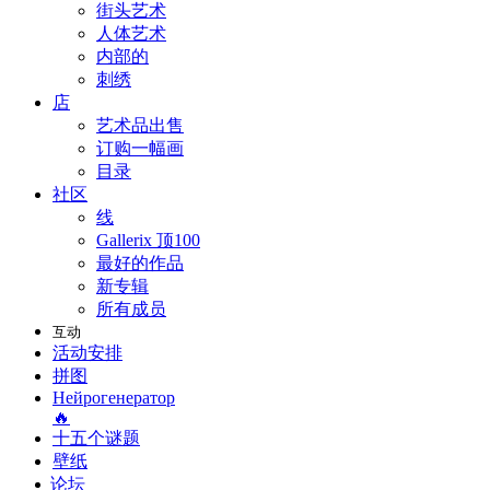
街头艺术
人体艺术
内部的
刺绣
店
艺术品出售
订购一幅画
目录
社区
线
Gallerix 顶100
最好的作品
新专辑
所有成员
互动
活动安排
拼图
Нейрогенератор
🔥
十五个谜题
壁纸
论坛