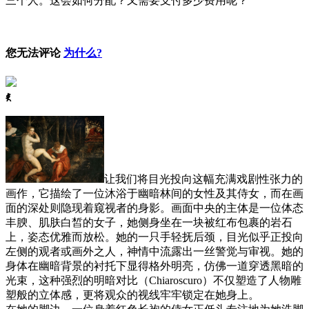
三个人。这会如何分配？又需要支付多少费用呢？
您无法评论
为什么?
ꈅ
让我们将目光投向这幅充满戏剧性张力的
画作，它描绘了一位沐浴于幽暗林间的女性及其侍女，而在画
面的深处则隐现着窥视者的身影。画面中央的主体是一位体态
丰腴、肌肤白皙的女子，她侧身坐在一块被红布包裹的岩石
上，姿态优雅而放松。她的一只手轻抚后颈，目光似乎正投向
左侧的观者或画外之人，神情中流露出一丝警觉与审视。她的
身体在幽暗背景的衬托下显得格外明亮，仿佛一道穿透黑暗的
光束，这种强烈的明暗对比（Chiaroscuro）不仅塑造了人物雕
塑般的立体感，更将观众的视线牢牢锁定在她身上。