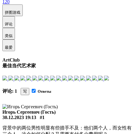
拼图游戏
评论
类似
最爱
ArtClub
最佳当代艺术家
评论: 1
写
Ответы
Игорь Сергеевич (Гость)
30.12.2023 19:13
#1
背景中的两位男性明显有些措手不及：他们两个人，而女性有