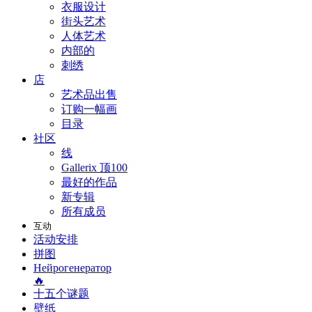
衣服设计
街头艺术
人体艺术
内部的
刺绣
店
艺术品出售
订购一幅画
目录
社区
线
Gallerix 顶100
最好的作品
新专辑
所有成员
互动
活动安排
拼图
Нейрогенератор
🔥
十五个谜题
壁纸