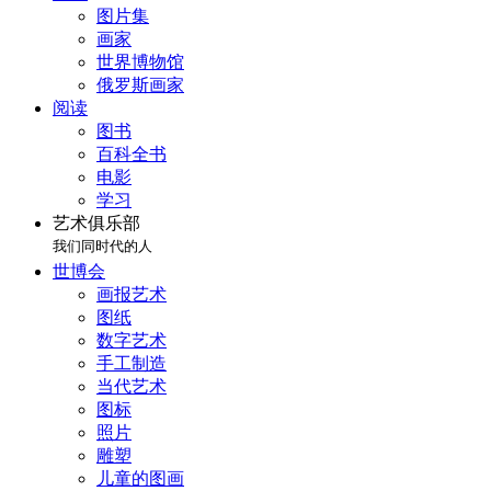
图片集
画家
世界博物馆
俄罗斯画家
阅读
图书
百科全书
电影
学习
艺术俱乐部
我们同时代的人
世博会
画报艺术
图纸
数字艺术
手工制造
当代艺术
图标
照片
雕塑
儿童的图画