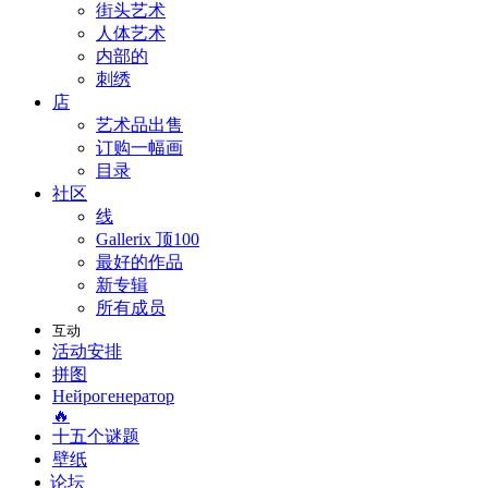
街头艺术
人体艺术
内部的
刺绣
店
艺术品出售
订购一幅画
目录
社区
线
Gallerix 顶100
最好的作品
新专辑
所有成员
互动
活动安排
拼图
Нейрогенератор
🔥
十五个谜题
壁纸
论坛