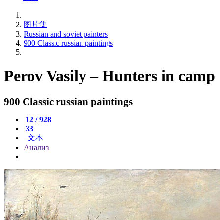
图片集
Russian and soviet painters
900 Classic russian paintings
Perov Vasily – Hunters in camp
900 Classic russian paintings
12 / 928
33
文本
Анализ