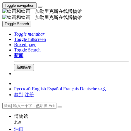
Toggle navigation
Toggle Search
Toggle menubar
Toggle fullscreen
Boxed page
Toggle Search
新闻
新闻摘要
Русский
English
Español
Français
Deutsche
中文
签到
注册
博物馆
老画
油画