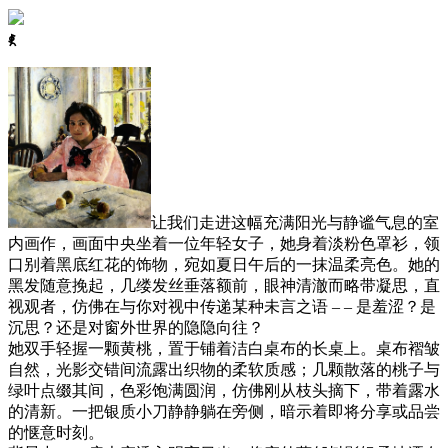
ꈅ
让我们走进这幅充满阳光与静谧气息的室
内画作，画面中央坐着一位年轻女子，她身着淡粉色罩衫，领
口别着黑底红花的饰物，宛如夏日午后的一抹温柔亮色。她的
黑发随意挽起，几缕发丝垂落额前，眼神清澈而略带凝思，直
视观者，仿佛在与你对视中传递某种未言之语 – – 是羞涩？是
沉思？还是对窗外世界的隐隐向往？
她双手轻握一颗黄桃，置于铺着洁白桌布的长桌上。桌布褶皱
自然，光影交错间流露出织物的柔软质感；几颗散落的桃子与
绿叶点缀其间，色彩饱满圆润，仿佛刚从枝头摘下，带着露水
的清新。一把银质小刀静静躺在旁侧，暗示着即将分享或品尝
的惬意时刻。