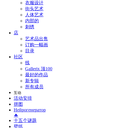
衣服设计
街头艺术
人体艺术
内部的
刺绣
店
艺术品出售
订购一幅画
目录
社区
线
Gallerix 顶100
最好的作品
新专辑
所有成员
互动
活动安排
拼图
Нейрогенератор
🔥
十五个谜题
壁纸