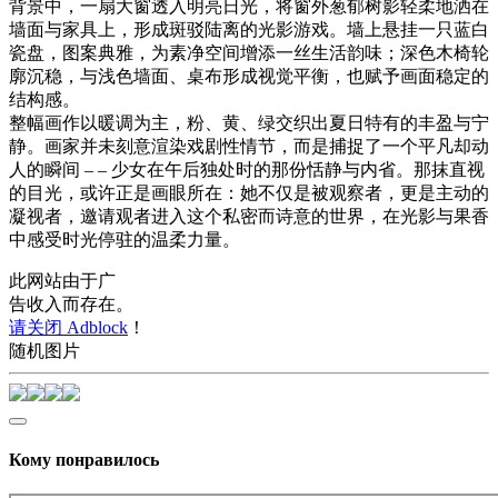
背景中，一扇大窗透入明亮日光，将窗外葱郁树影轻柔地洒在
墙面与家具上，形成斑驳陆离的光影游戏。墙上悬挂一只蓝白
瓷盘，图案典雅，为素净空间增添一丝生活韵味；深色木椅轮
廓沉稳，与浅色墙面、桌布形成视觉平衡，也赋予画面稳定的
结构感。
整幅画作以暖调为主，粉、黄、绿交织出夏日特有的丰盈与宁
静。画家并未刻意渲染戏剧性情节，而是捕捉了一个平凡却动
人的瞬间 – – 少女在午后独处时的那份恬静与内省。那抹直视
的目光，或许正是画眼所在：她不仅是被观察者，更是主动的
凝视者，邀请观者进入这个私密而诗意的世界，在光影与果香
中感受时光停驻的温柔力量。
此网站由于广
告收入而存在。
请关闭 Adblock
！
随机图片
Кому понравилось