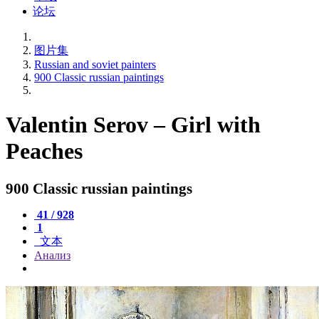
论坛
图片集
Russian and soviet painters
900 Classic russian paintings
Valentin Serov – Girl with
Peaches
900 Classic russian paintings
41 / 928
1
文本
Анализ