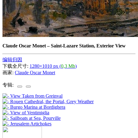
Claude Oscar Monet
–
Saint-Lazare Station, Exterior View
编辑归因
下载全尺寸:
1280×1010 px (
0,3 Mb
)
画家:
Claude Oscar Monet
专辑: