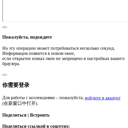
Пожалуйста, подождите
На эту операцию может потребоваться несколько секунд.
Информация появится в новом окне,
если открытие новых окон не запрещено в настройках вашего
браузера.
你需要登录
Для работы с коллекциями – пожалуйста,
войдите в аккаунт
(在新窗口中打开).
Поделиться | Встроить
Поделиться ссылкой в соцсетях: