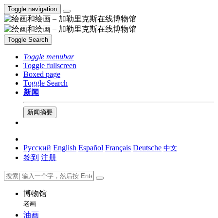
Toggle navigation
Toggle Search
Toggle menubar
Toggle fullscreen
Boxed page
Toggle Search
新闻
新闻摘要
Русский
English
Español
Français
Deutsche
中文
签到
注册
博物馆
老画
油画