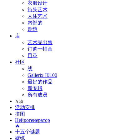
衣服设计
街头艺术
人体艺术
内部的
刺绣
店
艺术品出售
订购一幅画
目录
社区
线
Gallerix 顶100
最好的作品
新专辑
所有成员
互动
活动安排
拼图
Нейрогенератор
🔥
十五个谜题
壁纸