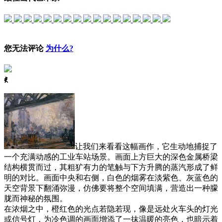
您无法评论
为什么?
ꈅ
让我们来看看这幅画作，它生动地捕捉了
一个充满动感的工业车站场景。画面上方巨大的深色金属桥梁
结构横贯而过，其粗犷有力的笔触与下方升腾的蒸汽形成了鲜
明的对比。画面中央和右侧，白色的烟雾在淡紫色、灰蓝色的
天空背景下翻涌弥漫，仿佛要将整个空间填满，营造出一种朦
胧而神秘的氛围。
在浓烟之中，橙红色的光点若隐若现，像是远处火车头的灯光
或信号灯，为冷色调的画面增添了一抹温暖的亮色，也暗示着