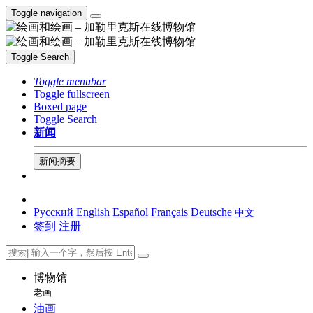
Toggle navigation
Toggle Search
Toggle menubar
Toggle fullscreen
Boxed page
Toggle Search
新闻
新闻摘要
Русский
English
Español
Français
Deutsche
中文
签到
注册
博物馆
老画
油画