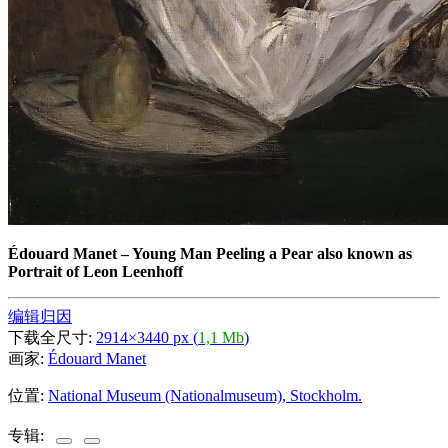
Édouard Manet
–
Young Man Peeling a Pear also known as
Portrait of Leon Leenhoff
编辑归因
下载全尺寸:
2914×3440 px (
1,1 Mb
)
画家:
Édouard Manet
位置:
National Museum (Nationalmuseum), Stockholm.
专辑: