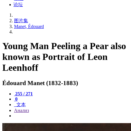
论坛
图片集
Manet, Édouard
Young Man Peeling a Pear also
known as Portrait of Leon
Leenhoff
Édouard Manet (1832-1883)
255 / 271
0
文本
Анализ