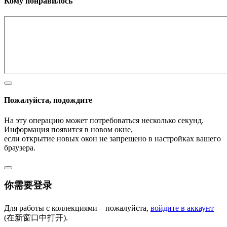
Кому понравилось
Пожалуйста, подождите
На эту операцию может потребоваться несколько секунд.
Информация появится в новом окне,
если открытие новых окон не запрещено в настройках вашего
браузера.
你需要登录
Для работы с коллекциями – пожалуйста,
войдите в аккаунт
(在新窗口中打开).