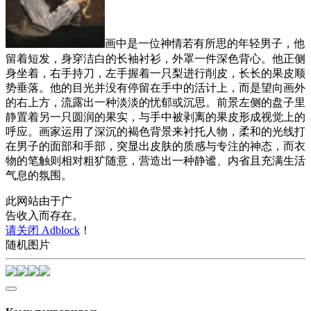
画中是一位神情若有所思的年轻男子，他
留着短发，身穿洁白的长袖衬衫，外罩一件深色背心。他正侧
身坐着，右手持刀，左手握着一只梨进行削皮，长长的果皮顺
势垂落。他的目光并没有停留在手中的活计上，而是望向画外
的右上方，流露出一种淡淡的忧郁或沉思。前景左侧的盘子里
静置着另一只圆润的果实，与手中被剥离的果皮形成视觉上的
呼应。画家运用了深沉的褐色背景来衬托人物，柔和的光线打
在男子的面部和手部，突显出皮肤的质感与专注的神态，而衣
物的笔触则相对粗犷随意，营造出一种静谧、内省且充满生活
气息的氛围。
此网站由于广
告收入而存在。
请关闭 Adblock
！
随机图片