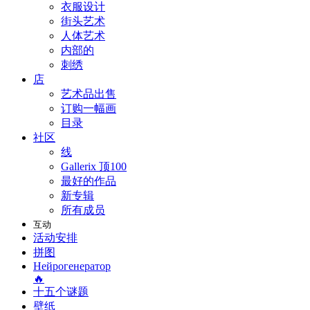
衣服设计
街头艺术
人体艺术
内部的
刺绣
店
艺术品出售
订购一幅画
目录
社区
线
Gallerix 顶100
最好的作品
新专辑
所有成员
互动
活动安排
拼图
Нейрогенератор
🔥
十五个谜题
壁纸