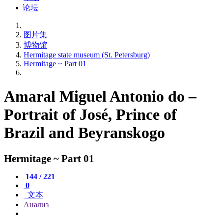
论坛
图片集
博物馆
Hermitage state museum (St. Petersburg)
Hermitage ~ Part 01
Amaral Miguel Antonio do –
Portrait of José, Prince of
Brazil and Beyranskogo
Hermitage ~ Part 01
144 / 221
0
文本
Анализ