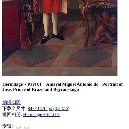
Hermitage ~ Part 01
–
Amaral Miguel Antonio do - Portrait of
José, Prince of Brazil and Beyranskogo
编辑归因
下载全尺寸:
843×1476 px (
0,2 Mb
)
返回相册:
Hermitage ~ Part 01
专辑: