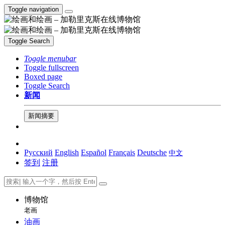
Toggle navigation
Toggle Search
Toggle menubar
Toggle fullscreen
Boxed page
Toggle Search
新闻
新闻摘要
Русский
English
Español
Français
Deutsche
中文
签到
注册
博物馆
老画
油画