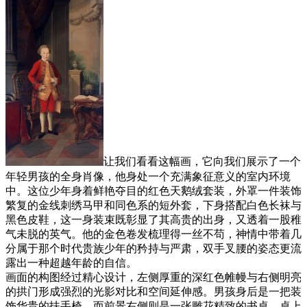
让我们看看这幅画，它向我们展示了一个
年轻男孩的全身肖像，他身处一个充满象征意义的室内环境
中。这位少年身着鲜艳夺目的红色天鹅绒套装，外罩一件装饰
繁复的金线刺绣马甲和同色系的短外套，下身搭配白色长袜与
黑色皮鞋，这一身装束既彰显了其高贵的出身，又透着一股稚
气未脱的英气。他的金色卷发梳理得一丝不苟，神情中带着几
分属于那个时代贵族少年的矜持与严肃，双手叉腰的姿态更流
露出一种超越年龄的自信。
画面的构图经过精心设计，左侧厚重的深红色帷幔与右侧明亮
的拱门形成强烈的光影对比和空间延伸感。男孩身后是一把装
饰华贵的扶手椅，而前景右侧则是一张雕花精致的书桌，桌上