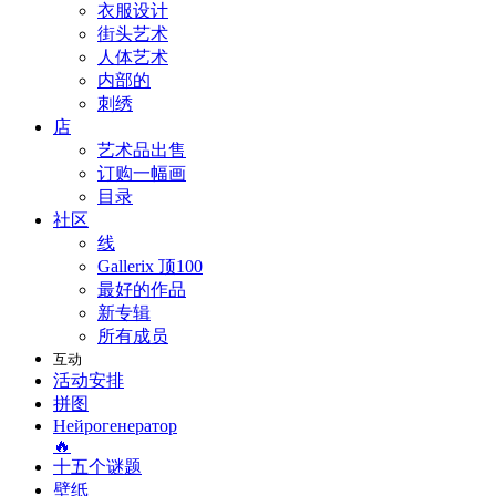
衣服设计
街头艺术
人体艺术
内部的
刺绣
店
艺术品出售
订购一幅画
目录
社区
线
Gallerix 顶100
最好的作品
新专辑
所有成员
互动
活动安排
拼图
Нейрогенератор
🔥
十五个谜题
壁纸