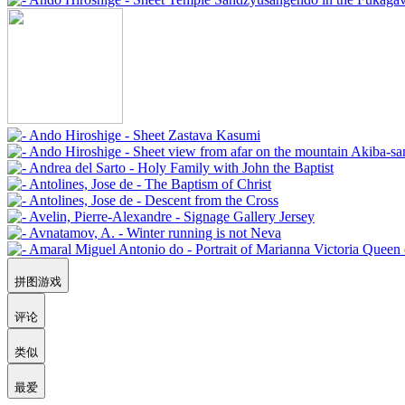
拼图游戏
评论
类似
最爱