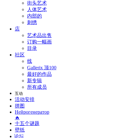
街头艺术
人体艺术
内部的
刺绣
店
艺术品出售
订购一幅画
目录
社区
线
Gallerix 顶100
最好的作品
新专辑
所有成员
互动
活动安排
拼图
Нейрогенератор
🔥
十五个谜题
壁纸
论坛