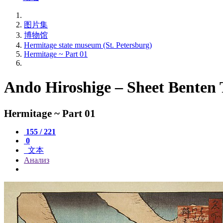
图片集
博物馆
Hermitage state museum (St. Petersburg)
Hermitage ~ Part 01
Ando Hiroshige – Sheet Benten 
Hermitage ~ Part 01
155 / 221
0
文本
Анализ