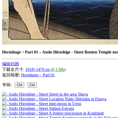
Hermitage ~ Part 01
–
Ando Hiroshige - Sheet Benten Temple nea
编辑归因
下载全尺寸:
1018×1476 px (
0,3 Mb
)
返回相册:
Hermitage ~ Part 01
专辑:
Ctrl
Ctrl