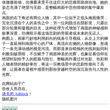
体微微前倾，仿佛要承受不住这巨大的悲痛而跪倒在地。她的
姿态充满了绝望与无助，是整幅画面中悲伤情绪的集中爆发
点。
画面的右下角还有两位人物，其中一位似乎正低头掩面痛哭，
完全沉浸在个人的哀伤之中；另一位则隐没在阴影里，只露出
部分轮廓和凝视的目光，这种处理方式增加了画面的神秘感和
叙事深度，仿佛暗示着这场悲剧的旁观者或未来的见证人。
构图上，画家巧妙地利用斜向的线条引导视线：从左上方的梯
子一直延伸到画面中心的尸体，再流向右侧的人物群像，形成
了一条充满动感的视觉河流。而那道来自蜡烛的光线则如同利
剑般划破黑暗，不仅赋予了画面神圣的光辉，也象征着信仰在
绝望时刻给予人的慰藉与指引。整幅画作通过对光影、色彩和
人物表情的精妙掌控，将这一宗教场景中的悲剧性推向了高
潮，让观者在凝视中感受到那份穿越时空的深沉哀伤与人性的
光辉。
此网站由于广
告收入而存在。
请关闭 Adblock
！
随机图片