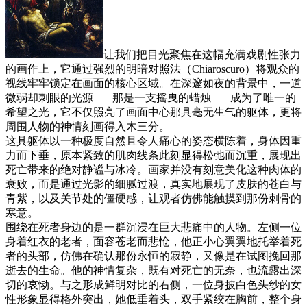
让我们把目光聚焦在这幅充满戏剧性张力
的画作上，它通过强烈的明暗对照法（Chiaroscuro）将观众的
视线牢牢锁定在画面的核心区域。在深邃如夜的背景中，一道
微弱却刺眼的光源 – – 那是一支摇曳的蜡烛 – – 成为了唯一的
希望之光，它不仅照亮了画面中心那具毫无生气的躯体，更将
周围人物的神情刻画得入木三分。
这具躯体以一种极度自然且令人痛心的姿态横陈着，身体因重
力而下垂，原本紧致的肌肉线条此刻显得松弛而沉重，展现出
死亡带来的绝对静谧与冰冷。画家并没有刻意美化这种肉体的
衰败，而是通过光影的细腻过渡，真实地展现了皮肤的苍白与
青紫，以及关节处的僵硬感，让观者仿佛能触摸到那份刺骨的
寒意。
围绕在死者身边的是一群沉浸在巨大悲痛中的人物。左侧一位
身着红衣的老者，面容苍老而悲怆，他正小心翼翼地托举着死
者的头部，仿佛在确认那份永恒的寂静，又像是在试图挽回那
逝去的生命。他的神情复杂，既有对死亡的无奈，也流露出深
切的哀恸。与之形成鲜明对比的右侧，一位身披白色头纱的女
性形象显得格外突出，她低垂着头，双手紧绞在胸前，整个身