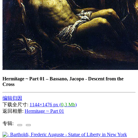
Hermitage ~ Part 01
–
Bassano, Jacopo - Descent from the
Cross
编辑归因
下载全尺寸:
1144×1476 px (
0,3 Mb
)
返回相册:
Hermitage ~ Part 01
专辑: