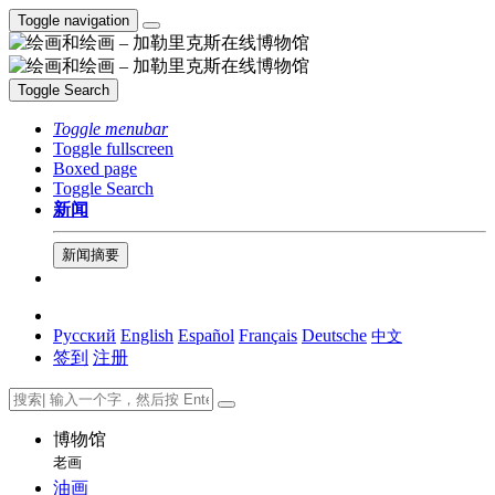
Toggle navigation
Toggle Search
Toggle menubar
Toggle fullscreen
Boxed page
Toggle Search
新闻
新闻摘要
Русский
English
Español
Français
Deutsche
中文
签到
注册
博物馆
老画
油画