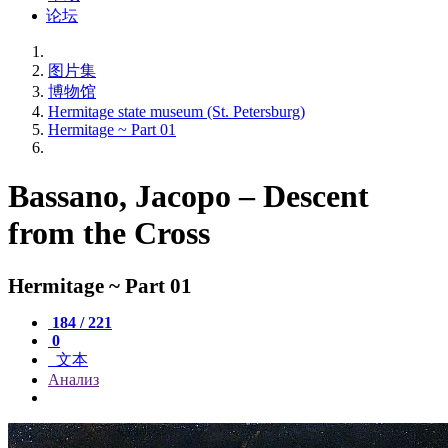
论坛
图片集
博物馆
Hermitage state museum (St. Petersburg)
Hermitage ~ Part 01
Bassano, Jacopo – Descent
from the Cross
Hermitage ~ Part 01
184 / 221
0
文本
Анализ