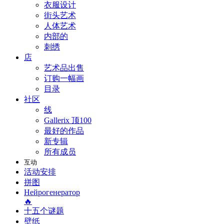
衣服设计
街头艺术
人体艺术
内部的
刺绣
店
艺术品出售
订购一幅画
目录
社区
线
Gallerix 顶100
最好的作品
新专辑
所有成员
互动
活动安排
拼图
Нейрогенератор
🔥
十五个谜题
壁纸