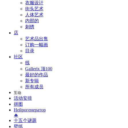
衣服设计
街头艺术
人体艺术
内部的
刺绣
店
艺术品出售
订购一幅画
目录
社区
线
Gallerix 顶100
最好的作品
新专辑
所有成员
互动
活动安排
拼图
Нейрогенератор
🔥
十五个谜题
壁纸