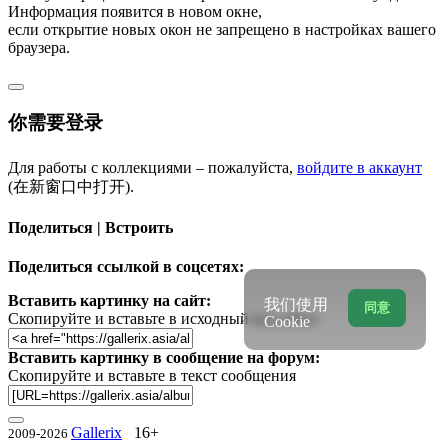
Информация появится в новом окне,
если открытие новых окон не запрещено в настройках вашего
браузера.
你需要登录
Для работы с коллекциями – пожалуйста,
войдите в аккаунт
(在新窗口中打开).
Поделиться | Встроить
Поделиться ссылкой в соцсетях:
Вставить картинку на сайт:
我们使用
同意
Скопируйте и вставьте в исходный код сайта
Cookie
Вставить картинку в сообщение на форум:
Скопируйте и вставьте в текст сообщения
Gallerix
16+
2009-2026