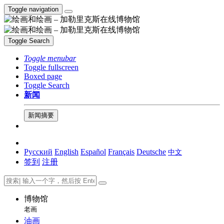
Toggle navigation
Toggle Search
Toggle menubar
Toggle fullscreen
Boxed page
Toggle Search
新闻
新闻摘要
Русский
English
Español
Français
Deutsche
中文
签到
注册
博物馆
老画
油画