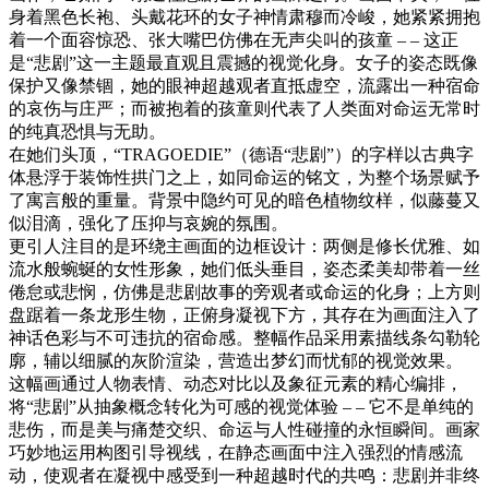
身着黑色长袍、头戴花环的女子神情肃穆而冷峻，她紧紧拥抱
着一个面容惊恐、张大嘴巴仿佛在无声尖叫的孩童 – – 这正
是“悲剧”这一主题最直观且震撼的视觉化身。女子的姿态既像
保护又像禁锢，她的眼神超越观者直抵虚空，流露出一种宿命
的哀伤与庄严；而被抱着的孩童则代表了人类面对命运无常时
的纯真恐惧与无助。
在她们头顶，“TRAGOEDIE”（德语“悲剧”）的字样以古典字
体悬浮于装饰性拱门之上，如同命运的铭文，为整个场景赋予
了寓言般的重量。背景中隐约可见的暗色植物纹样，似藤蔓又
似泪滴，强化了压抑与哀婉的氛围。
更引人注目的是环绕主画面的边框设计：两侧是修长优雅、如
流水般蜿蜒的女性形象，她们低头垂目，姿态柔美却带着一丝
倦怠或悲悯，仿佛是悲剧故事的旁观者或命运的化身；上方则
盘踞着一条龙形生物，正俯身凝视下方，其存在为画面注入了
神话色彩与不可违抗的宿命感。整幅作品采用素描线条勾勒轮
廓，辅以细腻的灰阶渲染，营造出梦幻而忧郁的视觉效果。
这幅画通过人物表情、动态对比以及象征元素的精心编排，
将“悲剧”从抽象概念转化为可感的视觉体验 – – 它不是单纯的
悲伤，而是美与痛楚交织、命运与人性碰撞的永恒瞬间。画家
巧妙地运用构图引导视线，在静态画面中注入强烈的情感流
动，使观者在凝视中感受到一种超越时代的共鸣：悲剧并非终