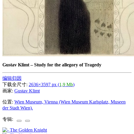
Gustav Klimt
–
Study for the allegory of Tragedy
编辑归因
下载全尺寸:
2636×3597 px (
1,9 Mb
)
画家:
Gustav Klimt
位置:
Wien Museum, Vienna (Wien Museum Karlsplatz, Museen
der Stadt Wien).
专辑: