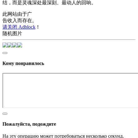
结，而是灵魂深处最深刻、最动人的回响。
此网站由于广
告收入而存在。
请关闭 Adblock
！
随机图片
Кому понравилось
Пожалуйста, подождите
На эту операцию может потребоваться несколько секунд.