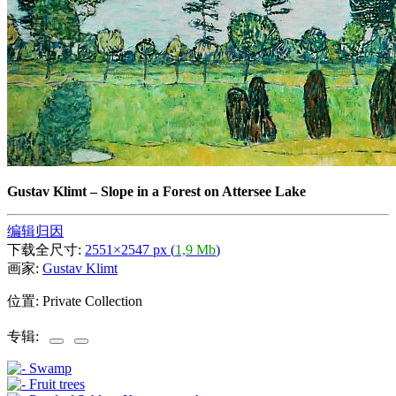
Gustav Klimt
–
Slope in a Forest on Attersee Lake
编辑归因
下载全尺寸:
2551×2547 px (
1,9 Mb
)
画家:
Gustav Klimt
位置: Private Collection
专辑: