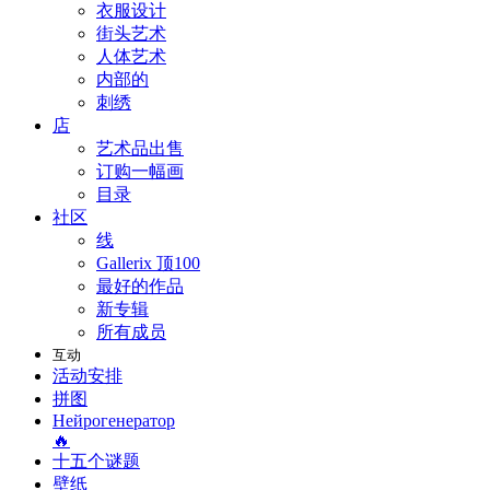
衣服设计
街头艺术
人体艺术
内部的
刺绣
店
艺术品出售
订购一幅画
目录
社区
线
Gallerix 顶100
最好的作品
新专辑
所有成员
互动
活动安排
拼图
Нейрогенератор
🔥
十五个谜题
壁纸