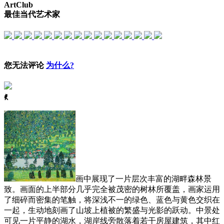
ArtClub
最佳当代艺术家
您无法评论
为什么?
ꈅ
画中展现了一片层次丰富的湖畔森林景
致。画面的上半部分几乎完全被茂密的树林所覆盖，画家运用
了细碎而密集的笔触，将深浅不一的绿色、蓝色与黄色交织在
一起，生动地刻画了山坡上植被的繁盛与光影的跃动。中景处
可见一片平静的湖水，湖岸线旁散落着若干房屋建筑，其中红