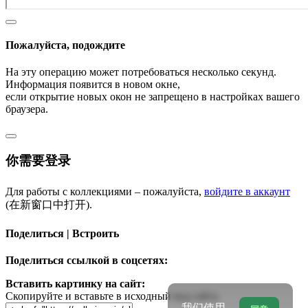
Пожалуйста, подождите
На эту операцию может потребоваться несколько секунд.
Информация появится в новом окне,
если открытие новых окон не запрещено в настройках вашего
браузера.
你需要登录
Для работы с коллекциями – пожалуйста,
войдите в аккаунт
(在新窗口中打开).
Поделиться | Встроить
Поделиться ссылкой в соцсетях:
Вставить картинку на сайт:
Скопируйте и вставьте в исходный код сайта
我们使用