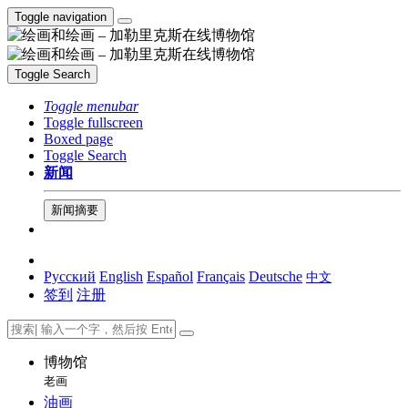
Toggle navigation
Toggle Search
Toggle menubar
Toggle fullscreen
Boxed page
Toggle Search
新闻
新闻摘要
Русский
English
Español
Français
Deutsche
中文
签到
注册
博物馆
老画
油画