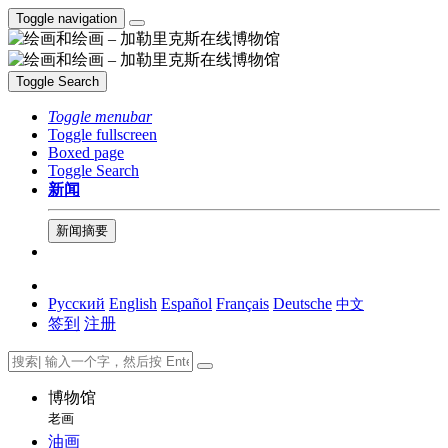
Toggle navigation
Toggle Search
Toggle menubar
Toggle fullscreen
Boxed page
Toggle Search
新闻
新闻摘要
Русский
English
Español
Français
Deutsche
中文
签到
注册
博物馆
老画
油画