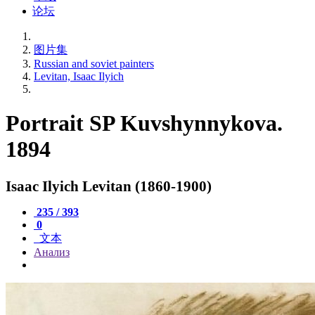
论坛
图片集
Russian and soviet painters
Levitan, Isaac Ilyich
Portrait SP Kuvshynnykova.
1894
Isaac Ilyich Levitan (1860-1900)
235 / 393
0
文本
Анализ