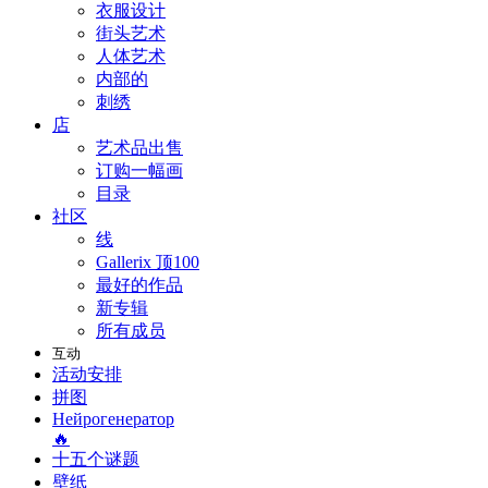
衣服设计
街头艺术
人体艺术
内部的
刺绣
店
艺术品出售
订购一幅画
目录
社区
线
Gallerix 顶100
最好的作品
新专辑
所有成员
互动
活动安排
拼图
Нейрогенератор
🔥
十五个谜题
壁纸