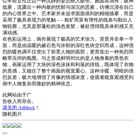
位年轻女性正以一种沉静的姿态映入眼帘。她面容清秀，眼神
低垂，流露出一种内敛的忧郁与深沉的思索，仿佛沉浸在自己
的内心世界之中。艺术家并未追求面面俱到的精细描摹，而是
采用了极具表现力的笔触 – – 粗犷而富有弹性的线条勾勒出人
物轮廓，尤其是那蓬松的浅色发髻，被处理得既具体积感又充
满动感。
在色彩运用上，画作展现了极高的艺术张力。背景并非单一平
面，而是由温暖的赭石色与浓郁的深红色块交织而成，这种强
烈的暖色调不仅突出了前景人物的面部，更营造出一种热烈而
略带压抑的氛围。与之形成鲜明对比的是人物身着的黑色衣
物，画家运用了大块的深色涂抹和利落的排线，既体现了衣物
的质感，又稳住了整个画面的视觉重心。这种冷暖、明暗的强
烈反差，极大地增强了肖像的情感浓度，使观者能直观感受到
画中人物复杂而微妙的精神状态。
此网站由于广
告收入而存在。
请关闭 Adblock
！
随机图片