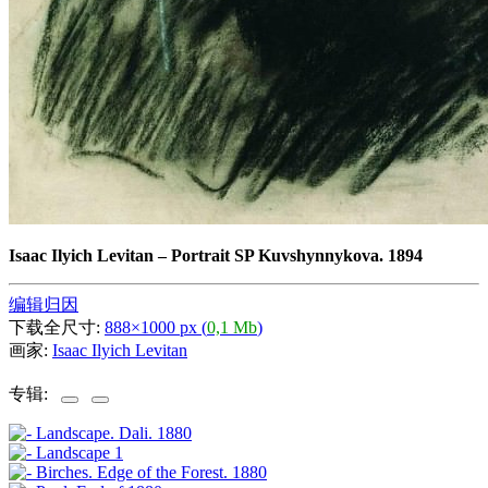
Isaac Ilyich Levitan
–
Portrait SP Kuvshynnykova. 1894
编辑归因
下载全尺寸:
888×1000 px (
0,1 Mb
)
画家:
Isaac Ilyich Levitan
专辑: