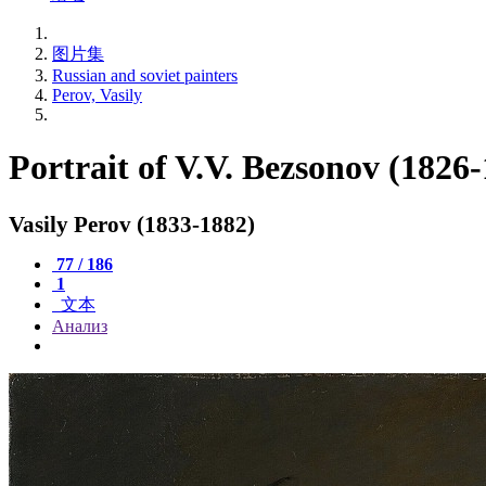
图片集
Russian and soviet painters
Perov, Vasily
Portrait of V.V. Bezsonov (1826
Vasily Perov (1833-1882)
77 / 186
1
文本
Анализ