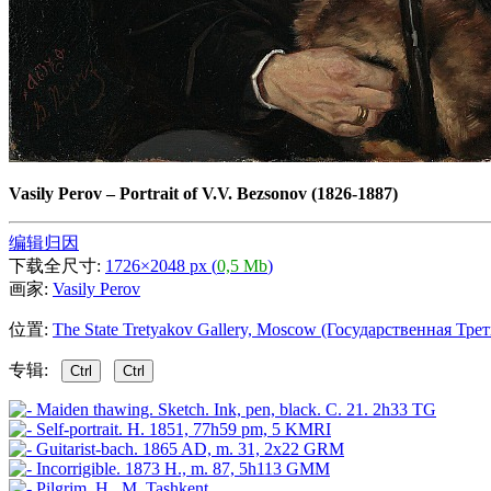
Vasily Perov
–
Portrait of V.V. Bezsonov (1826-1887)
编辑归因
下载全尺寸:
1726×2048 px (
0,5 Mb
)
画家:
Vasily Perov
位置:
The State Tretyakov Gallery, Moscow (Государственная Трет
专辑:
Ctrl
Ctrl