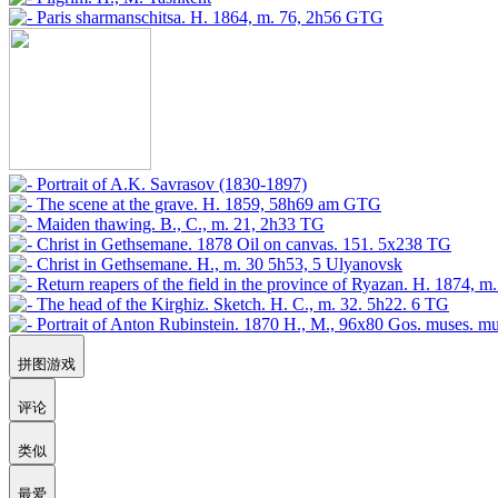
拼图游戏
评论
类似
最爱