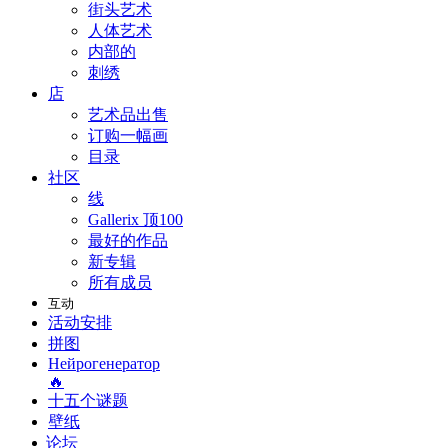
街头艺术
人体艺术
内部的
刺绣
店
艺术品出售
订购一幅画
目录
社区
线
Gallerix 顶100
最好的作品
新专辑
所有成员
互动
活动安排
拼图
Нейрогенератор
🔥
十五个谜题
壁纸
论坛