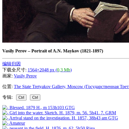
Vasily Perov
–
Portrait of A.N. Maykov (1821-1897)
编辑归因
下载全尺寸:
1564×2048 px (
0,3 Mb
)
画家:
Vasily Perov
位置:
The State Tretyakov Gallery, Moscow (Государственная Трет
专辑:
Ctrl
Ctrl