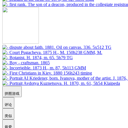
拼图游戏
评论
类似
最爱