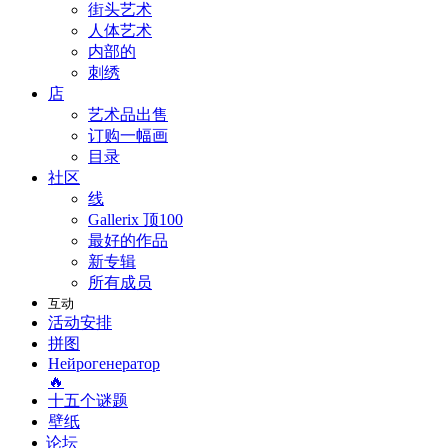
街头艺术
人体艺术
内部的
刺绣
店
艺术品出售
订购一幅画
目录
社区
线
Gallerix 顶100
最好的作品
新专辑
所有成员
互动
活动安排
拼图
Нейрогенератор
🔥
十五个谜题
壁纸
论坛