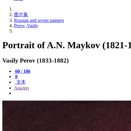
图片集
Russian and soviet painters
Perov, Vasily
Portrait of A.N. Maykov (1821-
Vasily Perov (1833-1882)
60 / 186
0
文本
Анализ