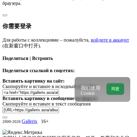
браузера.
你需要登录
Для работы с коллекциями – пожалуйста,
войдите в аккаунт
(在新窗口中打开).
Поделиться | Встроить
Поделиться ссылкой в соцсетях:
Вставить картинку на сайт:
Скопируйте и вставьте в исходный код сайта
我们使用
同意
Cookie
Вставить картинку в сообщение на форум:
Скопируйте и вставьте в текст сообщения
Gallerix
16+
2009-2026