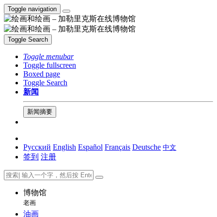
Toggle navigation
Toggle Search
Toggle menubar
Toggle fullscreen
Boxed page
Toggle Search
新闻
新闻摘要
Русский
English
Español
Français
Deutsche
中文
签到
注册
博物馆
老画
油画