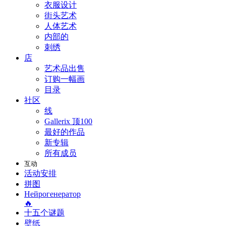
衣服设计
街头艺术
人体艺术
内部的
刺绣
店
艺术品出售
订购一幅画
目录
社区
线
Gallerix 顶100
最好的作品
新专辑
所有成员
互动
活动安排
拼图
Нейрогенератор
🔥
十五个谜题
壁纸