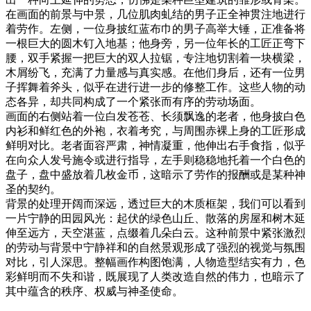
在画面的前景与中景，几位肌肉虬结的男子正全神贯注地进行
着劳作。左侧，一位身披红蓝布巾的男子高举大锤，正准备将
一根巨大的圆木钉入地基；他身旁，另一位年长的工匠正弯下
腰，双手紧握一把巨大的双人拉锯，专注地切割着一块横梁，
木屑纷飞，充满了力量感与真实感。在他们身后，还有一位男
子挥舞着斧头，似乎在进行进一步的修整工作。这些人物的动
态各异，却共同构成了一个紧张而有序的劳动场面。
画面的右侧站着一位白发苍苍、长须飘逸的老者，他身披白色
内衫和鲜红色的外袍，衣着考究，与周围赤裸上身的工匠形成
鲜明对比。老者面容严肃，神情凝重，他伸出右手食指，似乎
在向众人发号施令或进行指导，左手则稳稳地托着一个白色的
盘子，盘中盛放着几枚金币，这暗示了劳作的报酬或是某种神
圣的契约。
背景的处理开阔而深远，透过巨大的木质框架，我们可以看到
一片宁静的田园风光：起伏的绿色山丘、散落的房屋和树木延
伸至远方，天空湛蓝，点缀着几朵白云。这种前景中紧张激烈
的劳动与背景中宁静祥和的自然景观形成了强烈的视觉与氛围
对比，引人深思。整幅画作构图饱满，人物造型结实有力，色
彩鲜明而不失和谐，既展现了人类改造自然的伟力，也暗示了
其中蕴含的秩序、权威与神圣使命。