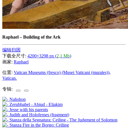
Raphael
–
Building of the Ark
编辑归因
下载全尺寸:
4200×3298 px (
2,1 Mb
)
画家:
Raphael
位置:
Vatican Museums (fresco) (Musei Vaticani (murales)),
Vatican.
专辑: