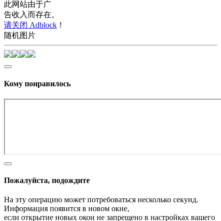
此网站由于广
告收入而存在。
请关闭 Adblock
！
随机图片
Кому понравилось
Пожалуйста, подождите
На эту операцию может потребоваться несколько секунд.
Информация появится в новом окне,
если открытие новых окон не запрещено в настройках вашего