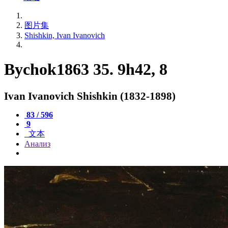
图片集
Shishkin, Ivan Ivanovich
Bychok1863 35. 9h42, 8
Ivan Ivanovich Shishkin (1832-1898)
83 / 596
9
文本
Анализ