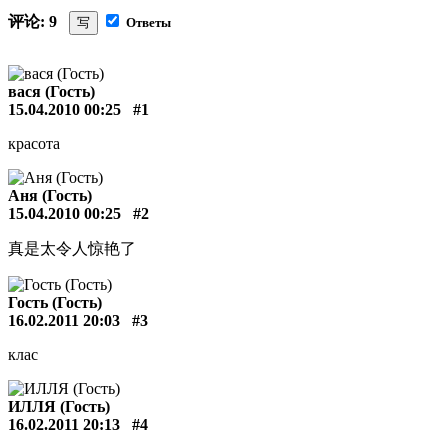
评论: 9
写
Ответы
вася (Гость)
15.04.2010 00:25
#1
красота
Аня (Гость)
15.04.2010 00:25
#2
真是太令人惊艳了
Гость (Гость)
16.02.2011 20:03
#3
клас
ИЛЛЯ (Гость)
16.02.2011 20:13
#4