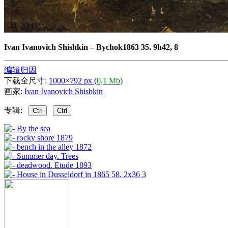
Ivan Ivanovich Shishkin
–
Bychok1863 35. 9h42, 8
编辑归因
下载全尺寸:
1000×792 px (
0,1 Mb
)
画家:
Ivan Ivanovich Shishkin
专辑:
Ctrl
Ctrl