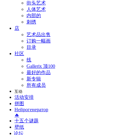
街头艺术
人体艺术
内部的
刺绣
店
艺术品出售
订购一幅画
目录
社区
线
Gallerix 顶100
最好的作品
新专辑
所有成员
互动
活动安排
拼图
Нейрогенератор
🔥
十五个谜题
壁纸
论坛