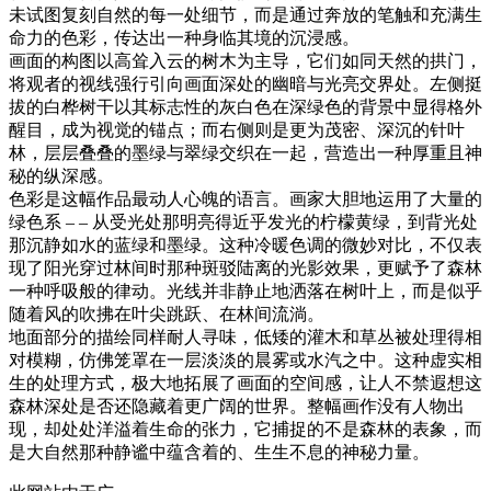
未试图复刻自然的每一处细节，而是通过奔放的笔触和充满生
命力的色彩，传达出一种身临其境的沉浸感。
画面的构图以高耸入云的树木为主导，它们如同天然的拱门，
将观者的视线强行引向画面深处的幽暗与光亮交界处。左侧挺
拔的白桦树干以其标志性的灰白色在深绿色的背景中显得格外
醒目，成为视觉的锚点；而右侧则是更为茂密、深沉的针叶
林，层层叠叠的墨绿与翠绿交织在一起，营造出一种厚重且神
秘的纵深感。
色彩是这幅作品最动人心魄的语言。画家大胆地运用了大量的
绿色系 – – 从受光处那明亮得近乎发光的柠檬黄绿，到背光处
那沉静如水的蓝绿和墨绿。这种冷暖色调的微妙对比，不仅表
现了阳光穿过林间时那种斑驳陆离的光影效果，更赋予了森林
一种呼吸般的律动。光线并非静止地洒落在树叶上，而是似乎
随着风的吹拂在叶尖跳跃、在林间流淌。
地面部分的描绘同样耐人寻味，低矮的灌木和草丛被处理得相
对模糊，仿佛笼罩在一层淡淡的晨雾或水汽之中。这种虚实相
生的处理方式，极大地拓展了画面的空间感，让人不禁遐想这
森林深处是否还隐藏着更广阔的世界。整幅画作没有人物出
现，却处处洋溢着生命的张力，它捕捉的不是森林的表象，而
是大自然那种静谧中蕴含着的、生生不息的神秘力量。