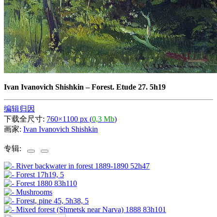
Ivan Ivanovich Shishkin
–
Forest. Etude 27. 5h19
编辑归因
下载全尺寸:
760×1100 px (
0,3 Mb
)
画家:
Ivan Ivanovich Shishkin
专辑: