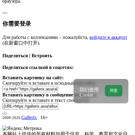
браузера.
你需要登录
Для работы с коллекциями – пожалуйста,
войдите в аккаунт
(在新窗口中打开).
Поделиться | Встроить
Поделиться ссылкой в соцсетях:
Вставить картинку на сайт:
Скопируйте и вставьте в исходный код сайта
我们使用
同意
Вставить картинку в сообщение на форум:
Cookie
Скопируйте и вставьте в текст сообщения
Gallerix
16+
2009-2026
本网站上提供的所有材料均用于信息、科学、教育和文化目