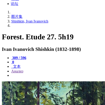
论坛
图片集
Shishkin, Ivan Ivanovich
Forest. Etude 27. 5h19
Ivan Ivanovich Shishkin (1832-1898)
309 / 596
0
文本
Анализ