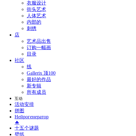
衣服设计
街头艺术
人体艺术
内部的
刺绣
店
艺术品出售
订购一幅画
目录
社区
线
Gallerix 顶100
最好的作品
新专辑
所有成员
互动
活动安排
拼图
Нейрогенератор
🔥
十五个谜题
壁纸