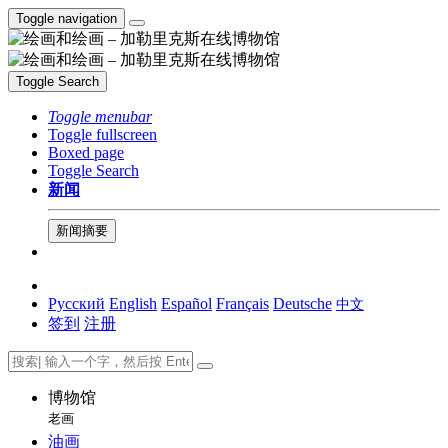
Toggle navigation
Toggle Search
Toggle menubar
Toggle fullscreen
Boxed page
Toggle Search
新闻
新闻摘要
Русский
English
Español
Français
Deutsche
中文
签到
注册
博物馆
老画
油画