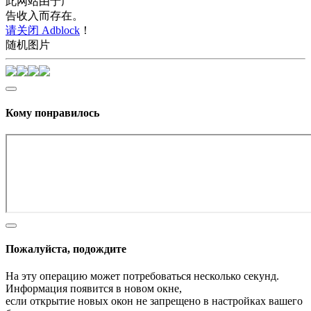
此网站由于广
告收入而存在。
请关闭 Adblock
！
随机图片
Кому понравилось
Пожалуйста, подождите
На эту операцию может потребоваться несколько секунд.
Информация появится в новом окне,
если открытие новых окон не запрещено в настройках вашего