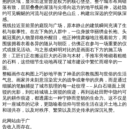
抱的区域，显示出这里曾是权力的核心堡垒。整个城市布局错
落有致，层层叠叠的屋顶与尖塔向远方的地平线延伸，远处隐
约可见蜿蜒的河流与起伏的绿色山丘，构建出深远的空间纵深
感。
视线拉近至前景的庭院与广场，原本静止的建筑瞬间充满了生
机与叙事性。在左下角的人群中，一位身披华丽绣金长袍、头
戴冠冕的人物显得格外醒目，他正神情肃穆地注视着前方，周
围簇拥着衣着各异的随从与朝臣，仿佛正在参与一场重要的仪
式或接见活动。与之形成鲜明对比的是画面右下方的施工场
景：工匠们正在搬运巨大的石块与木材，手推车旁堆砌着粗糙
的石料，这些细节生动地再现了城市建设中繁忙而艰辛的一
面。
整幅画作在构图上巧妙地平衡了神圣的宗教氛围与世俗的生活
气息。画家并未刻意渲染宏大的战争或奢华的庆典，而是通过
细腻的笔触捕捉了城市肌理的每一处纹理 – – 从白石墙面上斑
驳的光影，到红砖城墙上斑驳的痕迹，再到远处田野中隐约可
见的耕作痕迹，都透露出一种宁静而坚韧的生命力。这不仅是
对一座城市的记录，更隐喻着信仰与世俗生活在这片土地上的
和谐共存，以及对秩序、繁荣以及历史传承的深沉礼赞。
此网站由于广
告收入而存在。