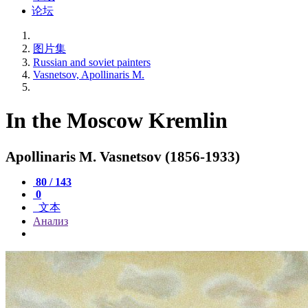
论坛
图片集
Russian and soviet painters
Vasnetsov, Apollinaris M.
In the Moscow Kremlin
Apollinaris M. Vasnetsov (1856-1933)
80 / 143
0
文本
Анализ