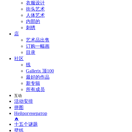
衣服设计
街头艺术
人体艺术
内部的
刺绣
店
艺术品出售
订购一幅画
目录
社区
线
Gallerix 顶100
最好的作品
新专辑
所有成员
互动
活动安排
拼图
Нейрогенератор
🔥
十五个谜题
壁纸