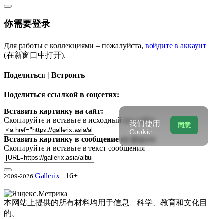
你需要登录
Для работы с коллекциями – пожалуйста,
войдите в аккаунт
(在新窗口中打开).
Поделиться | Встроить
Поделиться ссылкой в соцсетях:
Вставить картинку на сайт:
Скопируйте и вставьте в исходный код сайта
我们使用
同意
Cookie
Вставить картинку в сообщение на форум:
Скопируйте и вставьте в текст сообщения
Gallerix
16+
2009-2026
本网站上提供的所有材料均用于信息、科学、教育和文化目
的。