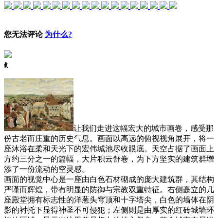
您无法评论
为什么?
ꈅ
让我们走进这幅宏大的城市画卷，感受那
份古老而庄重的历史气息。画面以高远的俯视视角展开，将一
座沐浴在柔和天光下的宏伟城池尽收眼底。天空占据了画面上
方约三分之一的篇幅，大片积云舒卷，为下方坚实的建筑群增
添了一份流动的空灵感。
画面的视觉中心是一座由白色石材砌成的庞大建筑群，其结构
严谨而辉煌，带有明显的防御与宗教双重特征。右侧矗立的几
座殿堂拥有标志性的洋葱头穹顶和十字塔尖，白色的墙体在阴
影的衬托下显得神圣不可侵犯；左侧则是由厚实的红砖城墙环