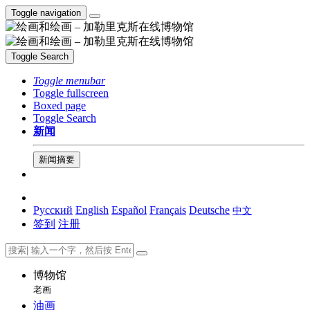
Toggle navigation
Toggle Search
Toggle menubar
Toggle fullscreen
Boxed page
Toggle Search
新闻
新闻摘要
Русский
English
Español
Français
Deutsche
中文
签到
注册
博物馆
老画
油画