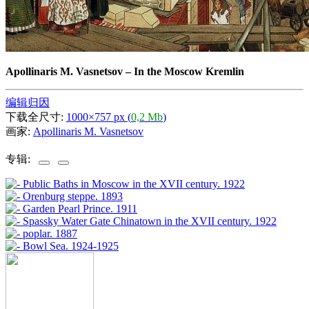
Apollinaris M. Vasnetsov
–
In the Moscow Kremlin
编辑归因
下载全尺寸:
1000×757 px (
0,2 Mb
)
画家:
Apollinaris M. Vasnetsov
专辑: