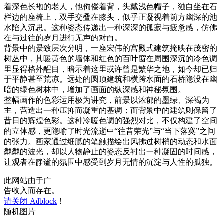
着深色长袍的老人，他佝偻着背，头戴浅色帽子，独自坐在石
栏边的座椅上，双手交叠在膝头，似乎正凝视着前方幽深的池
水陷入沉思。这种姿态传递出一种深深的孤寂与疲惫感，仿佛
在与过往的岁月进行无声的对白。
背景中的景致层次分明，一座宏伟的宫殿式建筑掩映在茂密的
树丛中，其暖黄色的墙体和红色的百叶窗在周围深沉的冷色调
里显得格外醒目，暗示着这里或许曾是繁华之地，如今却已归
于平静甚至荒凉。远处的圆顶建筑和横跨水面的石桥隐没在幽
暗的绿色树林中，增加了画面的纵深感和神秘氛围。
整幅画作的色彩运用极为讲究，前景以浓郁的墨绿、深褐为
主，营造出一种压抑而凝重的基调；而背景中的建筑则保留了
昔日的辉煌色彩。这种冷暖色调的强烈对比，不仅构建了空间
的立体感，更隐喻了时光流逝中“往昔荣光”与“当下落寞”之间
的张力。画家通过细腻的笔触描绘出风拂过树梢的动态和水面
粼粼的波光，却以人物静止的姿态反衬出一种凝固的时间感，
让观者在静谧的氛围中感受到岁月无情的沉淀与人性的孤独。
此网站由于广
告收入而存在。
请关闭 Adblock
！
随机图片