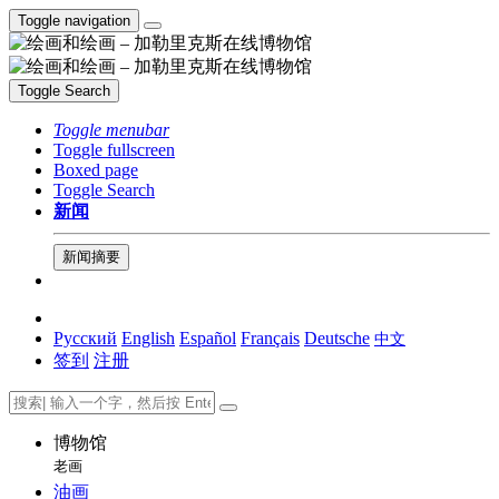
Toggle navigation
Toggle Search
Toggle menubar
Toggle fullscreen
Boxed page
Toggle Search
新闻
新闻摘要
Русский
English
Español
Français
Deutsche
中文
签到
注册
博物馆
老画
油画