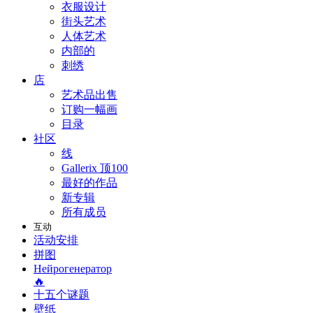
衣服设计
街头艺术
人体艺术
内部的
刺绣
店
艺术品出售
订购一幅画
目录
社区
线
Gallerix 顶100
最好的作品
新专辑
所有成员
互动
活动安排
拼图
Нейрогенератор
🔥
十五个谜题
壁纸