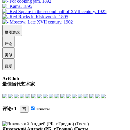
拼图游戏
评论
类似
最爱
ArtClub
最佳当代艺术家
评论: 1
写
Ответы
Янковский Андрей (РБ, г.Гродно) (Гость)