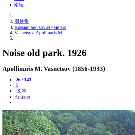
论坛
图片集
Russian and soviet painters
Vasnetsov, Apollinaris M.
Noise old park. 1926
Apollinaris M. Vasnetsov (1856-1933)
26 / 143
1
文本
Анализ