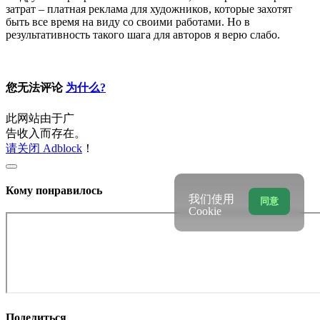
затрат – платная реклама для художников, которые захотят
быть все время на виду со своими работами. Но в
результативность такого шага для авторов я верю слабо.
您无法评论
为什么?
此网站由于广
告收入而存在。
请关闭 Adblock
！
Кому понравилось
我们使用
同意
Cookie
Поделиться