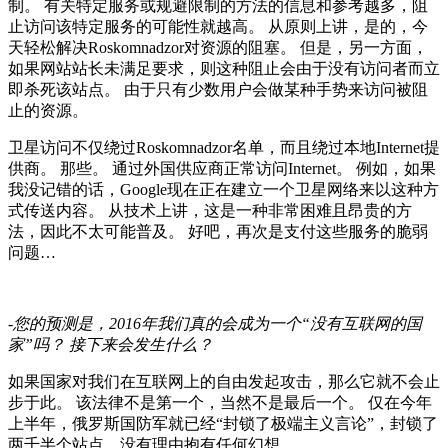
制。 有关特定服务或规避限制的方法的信息和参考越多，阻
止访问该特定服务的可能性就越高。 从原则上讲，是的，今
天轻松解决Roskomnadzor对资源的阻塞。 但是，另一方面，
如果网站站长未满足要求，则这种阻止会由于没有访问者而立
即杀死该站点。 由于只有少数用户会做某种手势来访问被阻
止的资源。
卫星访问不仅绕过Roskomnadzor名单，而且绕过本地Internet提
供商。 那些。 通过外国供应商正常访问Internet。 例如，如果
我没记错的话，Google现在正在建立一个卫星网络来以这种方
式传送内容。 从技术上讲，这是一种非常困难且昂贵的方
法，因此不太可能普及。 好吧，再次是支付这些服务的脆弱
问题…
-您的预测是，2016年我们真的会成为一个“没有互联网的国
家”吗？
接下来会发生什么？
如果国家对我们在互联网上的自由发起攻击，那么它就不会止
步于此。 该法律不是第一个，当然不是最后一个。 仅在今年
上半年，俄罗斯国防军就已经“封锁了极端主义言论”，封锁了
两千半个站点，没有理由抱有任何幻想。