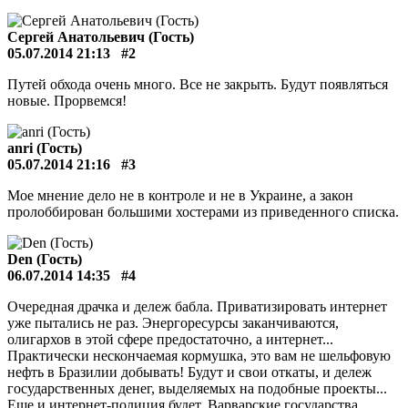
Сергей Анатольевич (Гость)
05.07.2014 21:13
#2
Путей обхода очень много. Все не закрыть. Будут появляться
новые. Прорвемся!
anri (Гость)
05.07.2014 21:16
#3
Мое мнение дело не в контроле и не в Украине, а закон
пролоббирован большими хостерами из приведенного списка.
Den (Гость)
06.07.2014 14:35
#4
Очередная драчка и дележ бабла. Приватизировать интернет
уже пытались не раз. Энергоресурсы заканчиваются,
олигархов в этой сфере предостаточно, а интернет...
Практически нескончаемая кормушка, это вам не шельфовую
нефть в Бразилии добывать! Будут и свои откаты, и дележ
государственных денег, выделяемых на подобные проекты...
Еще и интернет-полиция будет. Варварские государства