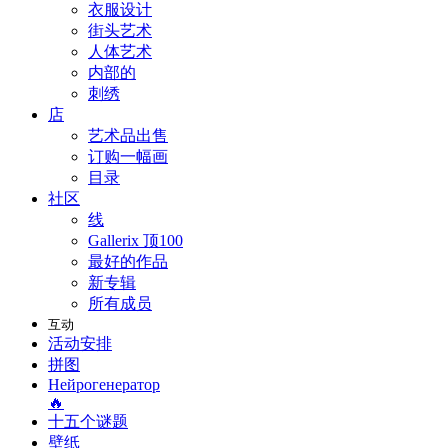
衣服设计
街头艺术
人体艺术
内部的
刺绣
店
艺术品出售
订购一幅画
目录
社区
线
Gallerix 顶100
最好的作品
新专辑
所有成员
互动
活动安排
拼图
Нейрогенератор
🔥
十五个谜题
壁纸