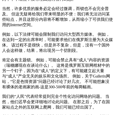
当然，许多优质的服务必定会经过微调，而锁也不会完全普
及。 但这无疑将给我们带来明显的不便：我们将无法访问某
些站点，并且这部分内容将不断增加，从而缩小了可供我们使
用的Internet空间。
例如，以下法律可能会限制我们访问大型西方媒体。 例如，
在达到一定的出席率时，可能要求他们在俄罗斯注册为大众媒
体。 该过程不是很快，但是并不复杂，但是，没有一个国外
人会这样做，结果，将出现另一个切割段。
肯定会有主题锁。 例如，可能会禁止具有“成人”内容的资源
（瑞穗娜现在在谈论什么）。 这将是俄罗斯互联网棺材中的
另一个钉子，因为在“成人”的定义下，有可能建立起大量
与“成人”产业无关的娱乐和文化场所。 例如，关于Gallerix网
站，“它是色情资源”问题已经讨论了好几次。 不可能想象没
有裸体的老画家的画-这是300-500年前的每两幅画。
我们的“人民”代表经常提到完全个性化访问网络的问题。 当
然，他们迟早会更详细地讨论此问题。 在那之后，为了在国
家站点之外的互联网上爬网，我们可能已经出国了。