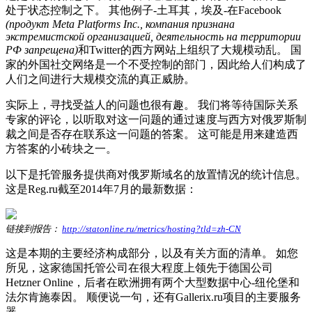
处于状态控制之下。 其他例子-土耳其，埃及-在Facebook
(продукт Meta Platforms Inc., компания признана
экстремистской организацией, деятельность на территории
РФ запрещена)
和Twitter的西方网站上组织了大规模动乱。 国
家的外国社交网络是一个不受控制的部门，因此给人们构成了
人们之间进行大规模交流的真正威胁。
实际上，寻找受益人的问题也很有趣。 我们将等待国际关系
专家的评论，以听取对这一问题的通过速度与西方对俄罗斯制
裁之间是否存在联系这一问题的答案。 这可能是用来建造西
方答案的小砖块之一。
以下是托管服务提供商对俄罗斯域名的放置情况的统计信息。
这是Reg.ru截至2014年7月的最新数据：
链接到报告：
http://statonline.ru/metrics/hosting?tld=zh-CN
这是本期的主要经济构成部分，以及有关方面的清单。 如您
所见，这家德国托管公司在很大程度上领先于德国公司
Hetzner Online，后者在欧洲拥有两个大型数据中心-纽伦堡和
法尔肯施泰因。 顺便说一句，还有Gallerix.ru项目的主要服务
器。