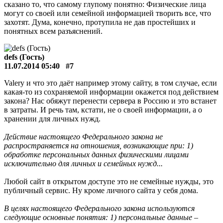
сказано то, что самому глупому понятно: Физические лица
могут со своей или семейной информацией творить все, что
захотят. Дума, конечно, протупила не дав простейших и
понятных всем разъяснений.
defs (Гость)
11.07.2014 05:40
#7
Valery и что это даёт например этому сайту, в том случае, если
какая-то из сохраняемой информации окажется под действием
закона? Нас обяжут перенести сервера в Россию и это встанет
в затраты. И речь там, кстати, не о своей информации, а о
хранении для личных нужд.
Действие настоящего Федерального закона не
распространяется на отношения, возникающие при: 1)
обработке персональных данных физическими лицами
исключительно для личных и семейных нужд...
Любой сайт в открытом доступе это не семейные нужды, это
публичный сервис. Ну кроме личного сайта у себя дома.
В целях настоящего Федерального закона используются
следующие основные понятия: 1) персональные данные –