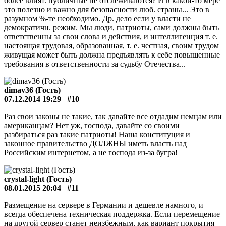
более влият. публичные не отслеживаются? И в какой-то мере
это полезно и важно для безопасности люб. страны... Это в
разумном %-те необходимо. Др. дело если у власти не
демократичн. режим. Мы люди, патриоты, сами должны быть
ответственны за свои слова и действия, и интеллигенция т. е.
настоящая трудовая, образованная, т. е. честная, своим трудом
живущая может быть должна предъявлять к себе повышенные
требования в ответственности за судьбу Отечества...
dimav36 (Гость)
07.12.2014 19:29
#10
Раз свои законы не такие, так давайте все отдадим немцам или
американцам? Нет уж, господа, давайте со своими
разбираться раз такие патриоты! Наша конституция и
законное правительство ДОЛЖНЫ иметь власть над
Российским интернетом, а не господа из-за бугра!
crystal-light (Гость)
08.01.2015 20:04
#11
Размещение на сервере в Германии и дешевле намного, и
всегда обеспечена техническая поддержка. Если перемещение
на другой сервер станет неизбежным, как вариант покрытия