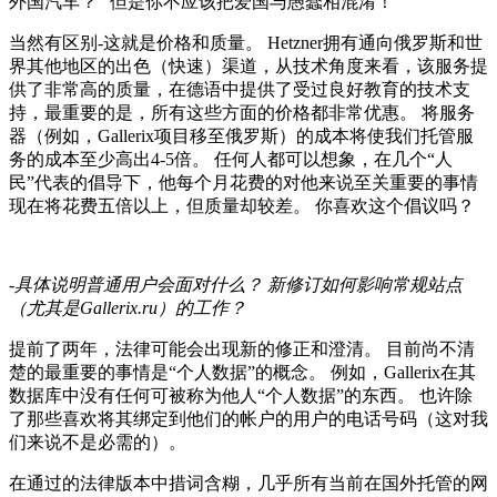
外国汽车？ “但是你不应该把爱国与愚蠢相混淆！”
当然有区别-这就是价格和质量。 Hetzner拥有通向俄罗斯和世
界其他地区的出色（快速）渠道，从技术角度来看，该服务提
供了非常高的质量，在德语中提供了受过良好教育的技术支
持，最重要的是，所有这些方面的价格都非常优惠。 将服务
器（例如，Gallerix项目移至俄罗斯）的成本将使我们托管服
务的成本至少高出4-5倍。 任何人都可以想象，在几个“人
民”代表的倡导下，他每个月花费的对他来说至关重要的事情
现在将花费五倍以上，但质量却较差。 你喜欢这个倡议吗？
-具体说明普通用户会面对什么？
新修订如何影响常规站点
（尤其是Gallerix.ru）的工作？
提前了两年，法律可能会出现新的修正和澄清。 目前尚不清
楚的最重要的事情是“个人数据”的概念。 例如，Gallerix在其
数据库中没有任何可被称为他人“个人数据”的东西。 也许除
了那些喜欢将其绑定到他们的帐户的用户的电话号码（这对我
们来说不是必需的）。
在通过的法律版本中措词含糊，几乎所有当前在国外托管的网