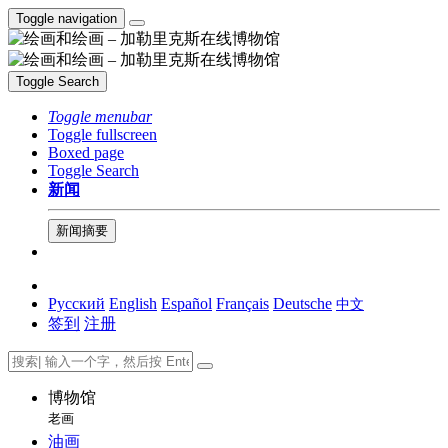
Toggle navigation
Toggle Search
Toggle menubar
Toggle fullscreen
Boxed page
Toggle Search
新闻
新闻摘要
Русский
English
Español
Français
Deutsche
中文
签到
注册
博物馆
老画
油画