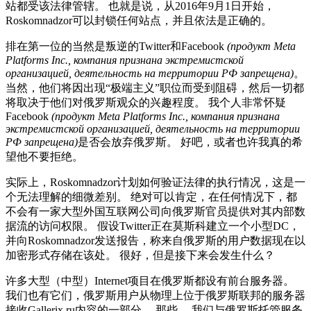
站都受该法律管辖。 也就是说，从2016年9月1日开始，
Roskomnadzor可以封锁任何站点，并且依法是正确的。
排在第一位的当然是叛逆的Twitter和Facebook
(продукт Meta
Platforms Inc., компания признана экстремистской
организацией, деятельность на территории РФ запрещена)
。
当然，他们将因出现“极端主义”职位而受到阻碍，然后一切都
将取决于他们对俄罗斯观众的兴趣程度。 我个人非常怀疑
Facebook
(продукт Meta Platforms Inc., компания признана
экстремистской организацией, деятельность на территории
РФ запрещена)
是否会放弃俄罗斯。 好吧，或者也许我真的希
望他不要拒绝。
实际上，Roskomnadzor计划如何验证法律的执行情况，这是一
个无法理解的细微差别。 绝对可以肯定，在任何情况下，都
不会有一家大型外国互联网公司向俄罗斯官员提供对其内部数
据流的访问权限。 假设Twitter正在莫斯科建立一个小型DC，
并向Roskomnadzor发送报告，称来自俄罗斯的用户数据现在以
加密形式存储在该处。 很好，但是接下来会发生什么？
许多大型（中型）Internet项目在俄罗斯都设有前台服务器。
我们也有它们，俄罗斯用户从物理上位于俄罗斯联邦的服务器
接收Gallerix.ru内容的一部分。 那些。 我们与俄罗斯托管服务