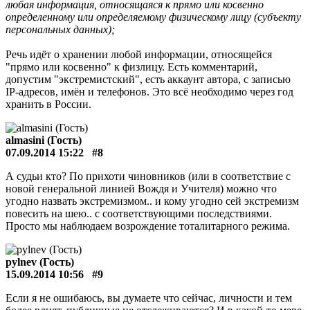
любая информация, относящаяся к прямо или косвенно
определенному или определяемому физическому лицу (субъекту
персональных данных);
Речь идёт о хранении любой информации, относящейся
"прямо или косвенно" к физлицу. Есть комментарий,
допустим "экстремистский", есть аккаунт автора, с записью
IP-адресов, имён и телефонов. Это всё необходимо через год
хранить в России.
almasini (Гость)
07.09.2014 15:22
#8
А судьи кто? По прихоти чиновников (или в соответствие с
новой генеральной линией Вождя и Учителя) можно что
угодно назвать экстремизмом.. и кому угодно сей экстремизм
повесить на шею.. с соответствующими последствиями.
Просто мы наблюдаем возрождение тоталитарного режима.
pylnev (Гость)
15.09.2014 10:56
#9
Если я не ошибаюсь, вы думаете что сейчас, личности и тем