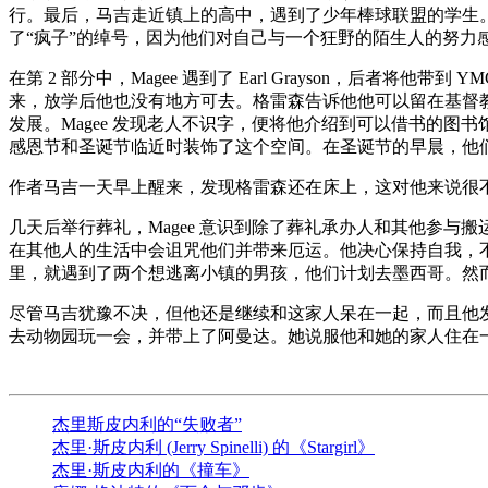
行。最后，马吉走近镇上的高中，遇到了少年棒球联盟的学生。
了“疯子”的绰号，因为他们对自己与一个狂野的陌生人的努力
在第 2 部分中，Magee 遇到了 Earl Grayson，后者
来，放学后他也没有地方可去。格雷森告诉他他可以留在基督教青年
发展。Magee 发现老人不识字，便将他介绍到可以借书的图书馆
感恩节和圣诞节临近时装饰了这个空间。在圣诞节的早晨，他
作者马吉一天早上醒来，发现格雷森还在床上，这对他来说很不
几天后举行葬礼，Magee 意识到除了葬礼承办人和其他参与搬运
在其他人的生活中会诅咒他们并带来厄运。他决心保持自我，不再
里，就遇到了两个想逃离小镇的男孩，他们计划去墨西哥。然
尽管马吉犹豫不决，但他还是继续和这家人呆在一起，而且他
去动物园玩一会，并带上了阿曼达。她说服他和她的家人住在一起，
杰里斯皮内利的“失败者”
杰里·斯皮内利 (Jerry Spinelli) 的《Stargirl》
杰里·斯皮内利的《撞车》