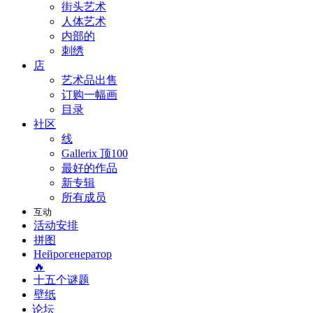
街头艺术
人体艺术
内部的
刺绣
店
艺术品出售
订购一幅画
目录
社区
线
Gallerix 顶100
最好的作品
新专辑
所有成员
互动
活动安排
拼图
Нейрогенератор
🔥
十五个谜题
壁纸
论坛