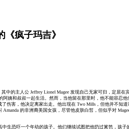
li) 的《疯子玛吉》
轻的成人小说，其中的主人公 Jeffrey Lionel Magee 发现自己无家
去和他的阿姨和叔叔一起生活。然而，当他留在那里时，他不能容忍
造成了伤害，他决定离家出走。他出现在 Two Mills，但他
Amanda 的非洲裔美国女孩，尽管他皮肤白皙，但似乎对 Mage
高中生恐吓一个年幼的孩子。他们继续试图把他扔过篱笆，孩子的