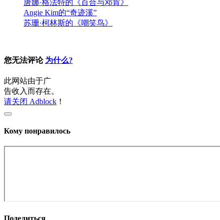
唐娜·格法特的《百合与邓肯》
Angie Kim的“奇迹溪”
苏珊·柯林斯的《嘲笑鸟》
您无法评论
为什么?
此网站由于广
告收入而存在。
请关闭 Adblock
！
Кому понравилось
Поделиться