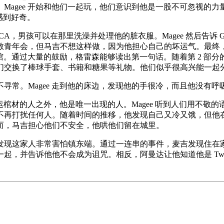
Magee 开始和他们一起玩，他们意识到他是一股不可忽视的
感到好奇。
将他带到 YMCA，男孩可以在那里洗澡并处理他的脏衣服。Magee 然后
会，但马吉不想这样做，因为他担心自己的坏运气。最终，Gray
。通过大量的鼓励，格雷森能够读出第一句话。随着第 2 部分的继续，
们交换了棒球手套、书籍和糖果等礼物。他们似乎很高兴能一起
寻常。Magee 走到他的床边，发现他的手很冷，而且他没有
棺材的人之外，他是唯一出现的人。Magee 听到人们用不敬的语
打扰任何人。随着时间的推移，他发现自己又冷又饿，但他在 Tw
而，马吉担心他们不安全，他哄他们留在城里。
发现这家人非常害怕镇东端。通过一连串的事件，麦吉发现住在
并告诉他他不会成为诅咒。相反，阿曼达让他知道他是 Two Mi