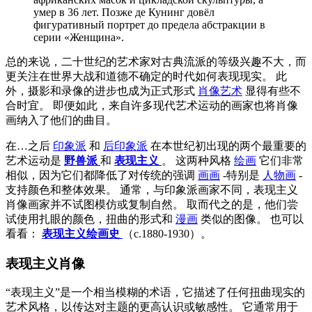
умер в 36 лет. Позже де Кунинг довёл
фигуративный портрет до предела абстракции в
серии «Женщина».
总的来说，二十世纪的艺术家对古典流派的等级兴趣不大，而
更关注在世界大战和道德不确定的时代如何表现现实。 此
外，摄影和录像的进步也成为正式形式
肖像艺术
显得有些不
合时宜。 即便如此，来自许多现代艺术运动的画家也将肖像
画纳入了他们的曲目。
在…之后
印象派
和
后印象派
在本世纪初出现的两个最重要的
艺术运动是
野兽派
和
表现主义
。 这两种风格
绘画
它们非常
相似，因为它们都降低了对传统的强调
画画
-特别是
人物画
-
支持颜色和整体效果。 通常，与印象派画家不同，表现主义
肖像画家并不试图模仿或复制自然。 取而代之的是，他们尝
试使用扎眼的颜色，扭曲的形式和
漫画
类似的图像。 也可以
看看：
表现主义绘画史
（c.1880-1930）。
表现主义肖像
“表现主义”是一个相当模糊的术语，它描述了任何扭曲现实的
艺术风格，以传达对主题的更高认识或敏感性。 它通常用于