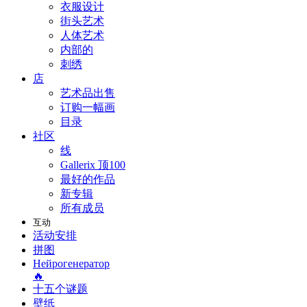
衣服设计
街头艺术
人体艺术
内部的
刺绣
店
艺术品出售
订购一幅画
目录
社区
线
Gallerix 顶100
最好的作品
新专辑
所有成员
互动
活动安排
拼图
Нейрогенератор
🔥
十五个谜题
壁纸