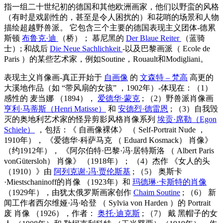
指一组二十世纪初的德国和其他欧洲画家，他们以野蛮的风格
（有时是戏剧性的，甚至是令人困扰的）和花哨的场景和人物
描绘超越野兽派。 它包含三个主要的德国表现主义团体-德累
斯顿
布鲁克·迪
（桥）； 慕尼黑的
Der Blaue Reiter
（蓝骑
士）; 和战后
Die Neue Sachlichkeit
-以及巴黎画派（
Ecole de
Paris
）的某些艺术家，例如Soutine，Rouault和Modigliani。
表现主义肖像画-真正开始于
自画像
的
文森特 – 梵高
高更的
大溪地作品（如
“带风扇的女孩”
，1902年）-体现在：（1）
感性的
麦当娜
（1894），
爱德华·蒙克
; （2）野兽派肖像画
亨利·马蒂斯（Henri Matisse）
和
安德烈·德雷恩
; （3）自我毁
灭的奥地利艺术家的怪异剪影风格肖像系列
埃贡·席勒（Egon
Schiele）
，包括：《
自画像裸体》
（
Self-Portrait Nude
，
1910年），
《爱德华·科萨马克
（
Eduard
Kosmack）
肖像》
（约1912年），
《阿尔伯特·巴黎·冯·居特斯洛
（
Albert Paris
vonGütersloh）
肖像》
（1918年）； （4）杰作
《女人的头
（1910）》由
阿列克谢·冯·贾伦斯基
; （5）
奥斯卡
·Miestschaninoff的肖像
（1923年）和
玛德琳·卡斯特的肖像
（1929年），由犹太俄罗斯画家创作
Chaim Soutine
; （6）
新
闻工作者西尔维娅·冯·哈登
（
Sylvia von Harden
）的
Portrait
废
肖像
（1926），作者：
奥托·迪克斯
; （7）
戴
黑帽子的女