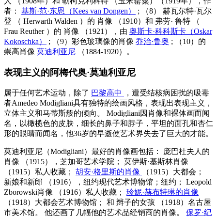
人
（1908年）和
勒柯克利科特
（玉米罂粟）（1919年），作
者：
基斯·范·东恩（Kees van Dongen）
; （8）
赫瓦尔特·瓦尔
登
（
Herwarth Walden
）的
肖像
（1910）和
弗劳·
鲁特
（
Frau Reuther
）的
肖像
（1921），由
奥斯卡·科科斯卡（Oskar
Kokoschka）
; （9）彩色玻璃像的肖像
乔治·鲁奥
; （10）的
崇高肖像
莫迪利亚尼
（1884-1920）。
表现主义的阿梅代奥·莫迪利亚尼
属于任何艺术运动，除了
巴黎高中
，遭受结核病困扰的吸毒
者Amedeo Modigliani具有独特的绘画风格，表现出表现主义，
立体主义和马蒂斯般的倾向。 Modigliani因肖像和裸体画而闻
名，以橄榄色的皮肤，细长的鼻子和脖子，平坦的面孔和杏仁
形的眼睛而闻名，他36岁的早逝使艺术界失去了巨大的才能。
莫迪利亚尼（Modigliani）最好的肖像画包括：
庞巴杜夫人的
肖像
（1915），芝加哥艺术学院；
莫伊斯·基斯林肖像
（1915）私人收藏；
胡安·格里斯的肖像
（1915）大都会；
新娘和新郎
（1916），纽约现代艺术博物馆；纽约；
Leopold
Zborowski肖像
（1916）私人收藏；
珍妮·赫布特琳的肖像
（1918）大都会艺术博物馆； 和
辫子的女孩
（1918）名古屋
市美术馆。 他还画了几幅他的艺术品经销商的肖像。
保罗·纪