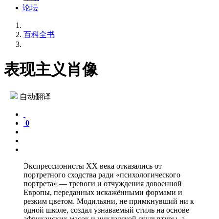
论坛
百科全书
表现主义肖像
自动翻译
0
Экспрессионисты XX века отказались от
портретного сходства ради «психологического
портрета» — тревоги и отчуждения довоенной
Европы, переданных искажёнными формами и
резким цветом. Модильяни, не примкнувший ни к
одной школе, создал узнаваемый стиль на основе
африканских масок и цикладской скульптуры, а