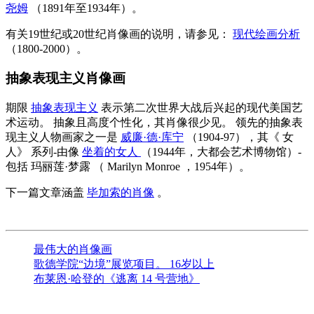
尧姆
（1891年至1934年）。
有关19世纪或20世纪肖像画的说明，请参见：
现代绘画分析
（1800-2000）。
抽象表现主义肖像画
期限
抽象表现主义
表示第二次世界大战后兴起的现代美国艺
术运动。 抽象且高度个性化，其肖像很少见。 领先的抽象表
现主义人物画家之一是
威廉·德·库宁
（1904-97），其《
女
人》
系列-由像
坐着的女人
（1944年，大都会艺术博物馆）-
包括
玛丽莲·梦露
（
Marilyn Monroe
，1954年）。
下一篇文章涵盖
毕加索的肖像
。
最伟大的肖像画
歌德学院“边境”展览项目。 16岁以上
布莱恩·哈登的《逃离 14 号营地》