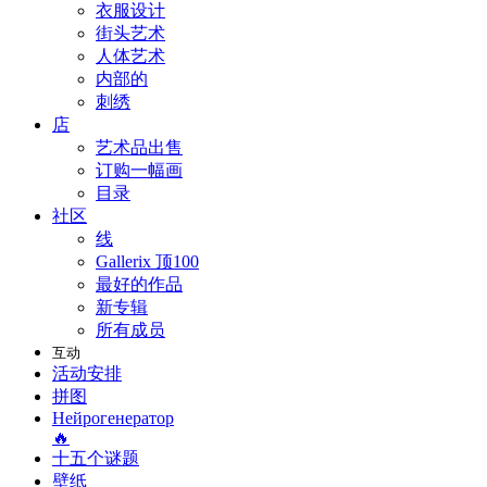
衣服设计
街头艺术
人体艺术
内部的
刺绣
店
艺术品出售
订购一幅画
目录
社区
线
Gallerix 顶100
最好的作品
新专辑
所有成员
互动
活动安排
拼图
Нейрогенератор
🔥
十五个谜题
壁纸