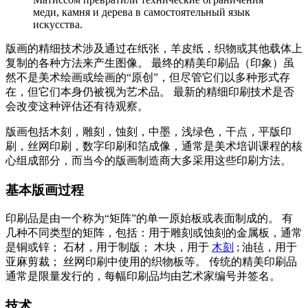
меди, камня и дерева в самостоятельный язык
искусства.
版画的精细技术涉及通过在纸张，羊皮纸，织物或其他载体上
复制的各种方法来产生图像。 最终的精美印刷品（印象）虽
然不是美术绘画或绘画的“原创”，但尽管它们以多种形式存
在，但它们本身仍被视为艺术品。 最新的精细印刷技术是否
会改变这种评估还有待观察。
版画包括木刻，雕刻，蚀刻，中墨，浅绿色，干点，平版印
刷，丝网印刷，数字印刷和箔成像，通常是美术培训课程的核
心组成部分，而当今的版画制造商大多采用这些印刷方法。
基本版画过程
印刷品是由一个称为“矩阵”的单一原始板或表面制成的。 有
几种不同类型的矩阵，包括：用于雕刻或蚀刻的金属板，通常
是铜或锌； 石材，用于制版； 木块，用于
木刻
; 油毡，用于
亚麻剪裁； 丝网印刷中使用的织物板等。 传统的精美印刷品
通常是限量发行的，每幅印刷品均由艺术家编号并签名。
技术