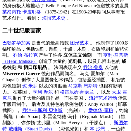
的身份极大地推动了
Belle Epoque
Art Nouveau色谱技术的发展
莱昂内托·卡皮耶洛
（1875-1942）在1903-23年期间从事海报
艺术创作。 看到：
海报艺术史
。
二十世纪版画家
巴勃罗毕加索
是当代的最高指数
图形艺术
。 他制作了1000多
幅印刷品，包括蚀刻，雕刻，干点，木刻，石版印刷和油毡切
割。
乔治·布拉克
产生了许多
立体主义蚀刻
，而
亨利·马蒂斯
（Henri Matisse）
创造了大量的
光刻机
，以及几幅出色的
线
条蚀刻
和
切口印刷品
。 法国表现主义
乔治·鲁奥
以他的
Miserere et Guerre
蚀刻作品而闻名。 马克·夏加尔（Marc
Chagall）创作了大量图像艺术作品，包括圣经插图。 机智的
彩色蚀刻
琼·米罗
以及的拼贴画
马克斯·恩斯特
也很有影响
力。 在英国，
亨利·摩尔
和
格雷厄姆·萨瑟兰
， 以及
大卫·霍
克尼
制作了大量的版画作品，而在美国，
流行艺术运动
活跃
于版画制作。 后者及其特色的示例包括：Andy Warhol（屏幕
截图），
乔治·韦斯利·贝洛斯
（光刻），
爱德华·霍珀
，约翰
·斯隆（John Sloan）和雷金纳德·马什（Reginald Marsh）（蚀
刻版），弥尔顿·艾弗里（Milton Avery）（干燥点），
斯图尔
特·戴维斯（Stuart Davis）
（彩色光刻）和
本·沙恩
，一位特