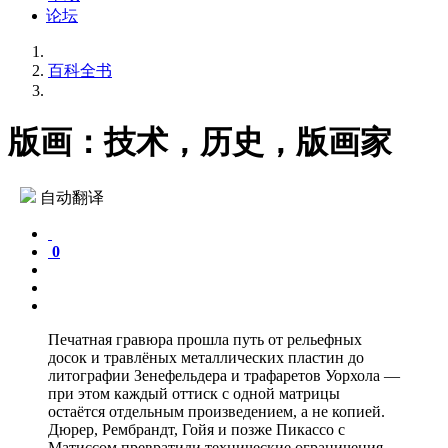
论坛
百科全书
版画：技术，历史，版画家
自动翻译
0
Печатная гравюра прошла путь от рельефных
досок и травлёных металлических пластин до
литографии Зенефельдера и трафаретов Уорхола —
при этом каждый оттиск с одной матрицы
остаётся отдельным произведением, а не копией.
Дюрер, Рембрандт, Гойя и позже Пикассо с
Матиссом превратили технические ограничения