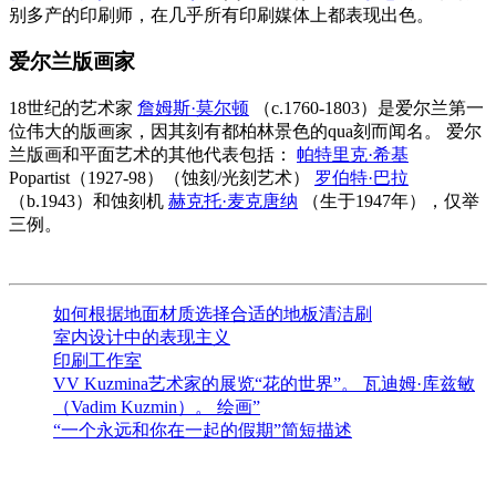
别多产的印刷师，在几乎所有印刷媒体上都表现出色。
爱尔兰版画家
18世纪的艺术家
詹姆斯·莫尔顿
（c.1760-1803）是爱尔兰第一
位伟大的版画家，因其刻有都柏林景色的qua刻而闻名。 爱尔
兰版画和平面艺术的其他代表包括：
帕特里克·希基
Popartist（1927-98）（蚀刻/光刻艺术）
罗伯特·巴拉
（b.1943）和蚀刻机
赫克托·麦克唐纳
（生于1947年），仅举
三例。
如何根据地面材质选择合适的地板清洁刷
室内设计中的表现主义
印刷工作室
VV Kuzmina艺术家的展览“花的世界”。 瓦迪姆·库兹敏
（Vadim Kuzmin）。 绘画”
“一个永远和你在一起的假期”简短描述