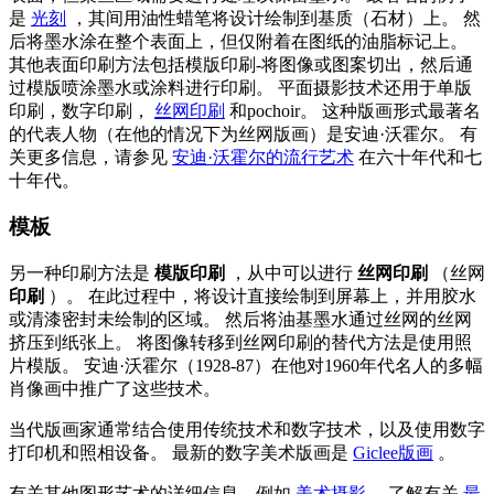
是
光刻
，其间用油性蜡笔将设计绘制到基质（石材）上。 然
后将墨水涂在整个表面上，但仅附着在图纸的油脂标记上。
其他表面印刷方法包括模版印刷-将图像或图案切出，然后通
过模版喷涂墨水或涂料进行印刷。 平面摄影技术还用于单版
印刷，数字印刷，
丝网印刷
和pochoir。 这种版画形式最著名
的代表人物（在他的情况下为丝网版画）是安迪·沃霍尔。 有
关更多信息，请参见
安迪·沃霍尔的流行艺术
在六十年代和七
十年代。
模板
另一种印刷方法是
模版印刷
，从中可以进行
丝网印刷
（丝网
印刷
）。 在此过程中，将设计直接绘制到屏幕上，并用胶水
或清漆密封未绘制的区域。 然后将油基墨水通过丝网的丝网
挤压到纸张上。 将图像转移到丝网印刷的替代方法是使用照
片模版。 安迪·沃霍尔（1928-87）在他对1960年代名人的多幅
肖像画中推广了这些技术。
当代版画家通常结合使用传统技术和数字技术，以及使用数字
打印机和照相设备。 最新的数字美术版画是
Giclee版画
。
有关其他图形艺术的详细信息，例如
美术摄影
，了解有关
最