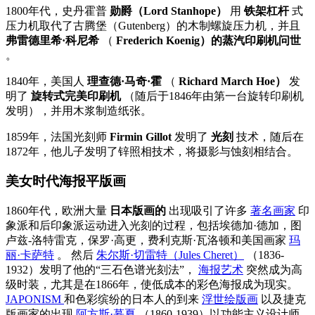
1800年代，史丹霍普
勋爵（Lord Stanhope）
用
铁架杠杆
式
压力机取代了古腾堡（Gutenberg）的木制螺旋压力机，并且
弗雷德里希·科尼希
（
Frederich Koenig）的蒸汽印刷机问世
。
1840年，美国人
理查德·马奇·霍
（
Richard March Hoe）
发
明了
旋转式完美印刷机
（随后于1846年由第一台旋转印刷机
发明），并用木浆制造纸张。
1859年，法国光刻师
Firmin Gillot
发明了
光刻
技术，随后在
1872年，他儿子发明了锌照相技术，将摄影与蚀刻相结合。
美女时代海报平版画
1860年代，欧洲大量
日本版画的
出现吸引了许多
著名画家
印
象派和后印象派运动进入光刻的过程，包括埃德加·德加，图
卢兹-洛特雷克，保罗·高更，费利克斯·瓦洛顿和美国画家
玛
丽·卡萨特
。 然后
朱尔斯·切雷特（Jules Cheret）
（1836-
1932）发明了他的“三石色谱光刻法”，
海报艺术
突然成为高
级时装，尤其是在1866年，使低成本的彩色海报成为现实。
JAPONISM
和色彩缤纷的日本人的到来
浮世绘版画
以及捷克
版画家的出现
阿方斯·慕夏
（1860-1939）以功能主义设计师