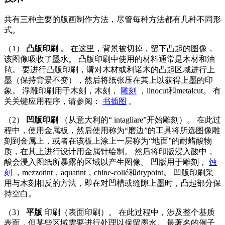
共有三种主要的版画制作方法，尽管每种方法都有几种不同形
式。
（1）
凸版印刷
。 在这里，背景被切掉，留下凸起的图像，
该图像吸收了墨水。 凸版印刷中使用的材料通常是木材和油
毡。 要进行凸版印刷，请对木材或利诺木的凸起区域进行上
墨（保持背景不变），然后将纸张压在其上以获得上墨的印
象。 浮雕印刷用于木刻，木刻，
雕刻
，linocut和metalcut。 有
关关键应用程序，请参阅：
书插图
。
（2）
凹版印刷
（从意大利的“ intagliare”开始雕刻）。 在此过
程中，使用金属板，然后使用称为“磨边”的工具将所选图像雕
刻到金属上，或者在该板上涂上一层称为“地面”的耐蜡酸物
质，在其上进行设计用金属针绘制。 然后将印版浸入酸中，
酸会浸入图纸所暴露的区域以产生图像。 凹版用于雕刻，
蚀
刻
，mezzotint，aquatint，chine-collé和drypoint。 凹版印刷采
用与木刻相反的方法，即在对凹槽或缝隙上墨时，凸起部分保
持空白。
（3）
平版
印刷（表面印刷）。 在此过程中，涉及整个基质
表面，但某些区域需要进行处理以保留墨水。 最著名的例子