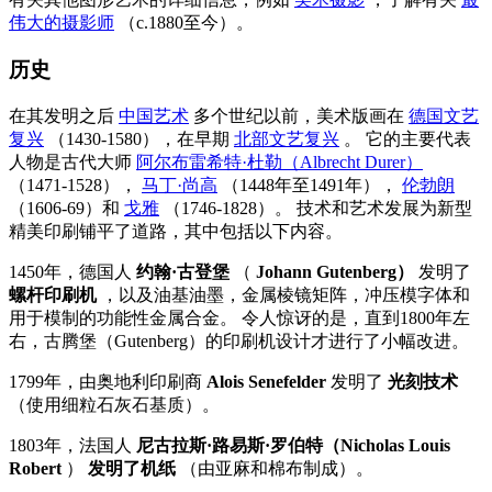
伟大的摄影师
（c.1880至今）。
历史
在其发明之后
中国艺术
多个世纪以前，美术版画在
德国文艺
复兴
（1430-1580），在早期
北部文艺复兴
。 它的主要代表
人物是古代大师
阿尔布雷希特·杜勒（Albrecht Durer）
（1471-1528），
马丁·尚高
（1448年至1491年），
伦勃朗
（1606-69）和
戈雅
（1746-1828）。 技术和艺术发展为新型
精美印刷铺平了道路，其中包括以下内容。
1450年，德国人
约翰·古登堡
（
Johann Gutenberg）
发明了
螺杆印刷机
，以及油基油墨，金属棱镜矩阵，冲压模字体和
用于模制的功能性金属合金。 令人惊讶的是，直到1800年左
右，古腾堡（Gutenberg）的印刷机设计才进行了小幅改进。
1799年，由奥地利印刷商
Alois Senefelder
发明了
光刻技术
（使用细粒石灰石基质）。
1803年，法国人
尼古拉斯·路易斯·罗伯特（Nicholas Louis
Robert
）
发明了机纸
（由亚麻和棉布制成）。