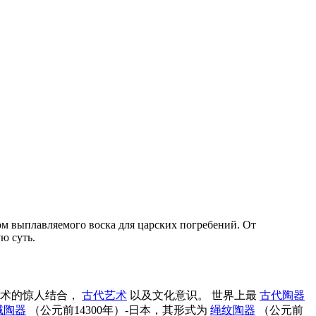
ом выплавляемого воска для царских погребений. От
ю суть.
术的惊人结合，
古代艺术
以及文化意识。 世界上最
古代陶器
域陶器
（公元前14300年）-日本，其形式为
绳纹陶器
（公元前