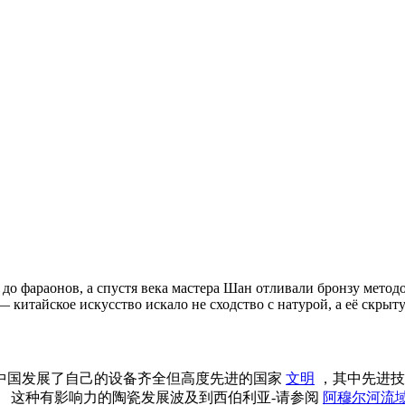
 до фараонов, а спустя века мастера Шан отливали бронзу метод
китайское искусство искало не сходство с натурой, а её скрыту
中国发展了自己的设备齐全但高度先进的国家
文明
，其中先进技
。 这种有影响力的陶瓷发展波及到西伯利亚-请参阅
阿穆尔河流