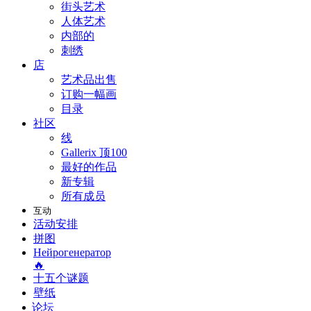
街头艺术
人体艺术
内部的
刺绣
店
艺术品出售
订购一幅画
目录
社区
线
Gallerix 顶100
最好的作品
新专辑
所有成员
互动
活动安排
拼图
Нейрогенератор
🔥
十五个谜题
壁纸
论坛