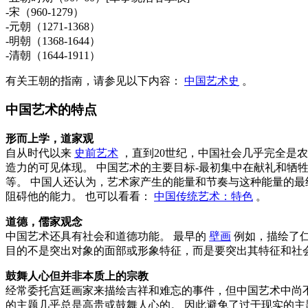
-宋（960-1279）
-元朝（1271-1368）
-明朝（1368-1644）
-清朝（1644-1911）
有关王朝的指南，请参见以下内容：
中国艺术史
。
中国艺术的特点
形而上学，道家观
自从时代以来
史前艺术
，直到20世纪，中国社会几乎完全是
造力的可见体现。 中国艺术的主要目标-最初集中在献礼和牺
等。 中国人还认为，艺术家产生的能量和节奏与这种能量的最
阻碍他的能力。 也可以看看：
中国传统艺术：特色
。
道德，儒家观念
中国艺术还具有社会和道德功能。 最早的
壁画
例如，描绘了
目的不是突出对象的面部或形象特征，而是要突出其特征和社
鼓舞人心但并非本质上的宗教
经常委托宫廷画家来描绘吉祥和难忘的事件，但中国艺术中尚不
的主题几乎总是高贵或鼓舞人心的。 因此避免了过于现实的主