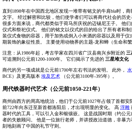
直到1898年在中国西北地区发现一堆带有铭文的牛肩bla时，
文字。 经过解密和比较，他们使学者们可以将商代社会的历史与
很多方面来说，商代都类似于荷马所庆祝的迈锡尼王子。 他们
仪式和祭祀仪式。 他们的铭文以仪式的目的给出了所有者和制
装仪式食物的容器，用于加热或倒入小米酒的容器以及用于仪式
期装饰的象征性质。 主要使用动物界的主题-龙和蝉（生命和繁殖力
注意：从1986年起，考古学家在四川省广汉县南兴乡附近的
三
可追溯到公元前1200-1000年。 它们揭示了先进的
三星堆文化
商代的另一项成就是公元前1700年左右书法的发明。 此外，
水
BCE）及更高版本
埃及艺术
（公元前3100年-395年）。
周代铁器时代艺术（公元前1050-221年）
商州由西方的周高地统治，他们于公元前1027年占领了首都安
前722年向东迁至新首都洛阳后，才出现明显的变化。 高
浮雕
器时代的工具，可以引入金和银镶嵌。 这是战国时期（约公元前
者的失败顾问。 他是一位旅行老师，并讲授政治道德，非暴力
刻地刻画了中国的礼节守则。