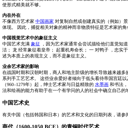
使形式精美就不够。
内在外在
不像西方艺术家
中国画家
对复制自然或创建真实的（例如）景
体现。 因此，捕捉相关对象的精神而非物质特征是艺术家的角
中国视觉艺术中的象征主义
中国艺术充满
象征
，因为艺术家通常会尝试描绘他们直觉知道
洁；
龙
经常象征着皇帝； 起重机寿命长； 一
对鸭子
，忠实于
述为本质上的表现主义，而不是象征主义。
业余艺术家的影响
在战国时期和汉朝时期，商人和地主阶级的增长导致越来越多
系列手工艺艺术。 这些业余爱好者倾向于低头看待帝国宫廷以
（960–1279年）起，绅士艺术家与日益精致的
水墨画
和书法，
法和绘画的能力有助于在一个有学问的人的社会中确立自己的
中国艺术史
有关中国（包括韩国和日本）的艺术和文化的日期列表，请参
商代（1600-1050 BCE）的青铜时代艺术