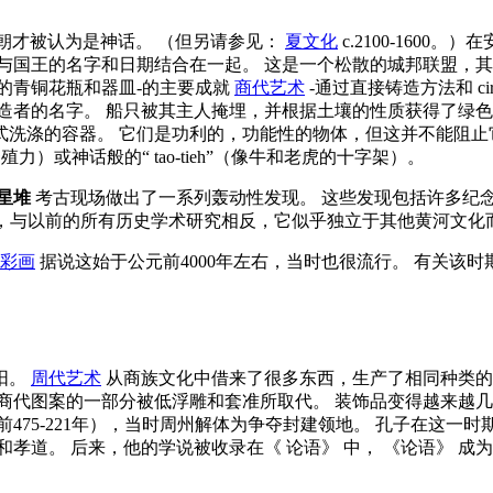
商朝才被认为是神话。 （但另请参见：
夏文化
c.2100-160
国王的名字和日期结合在一起。 这是一个松散的城邦联盟，其青铜
的青铜花瓶和器皿-的主要成就
商代艺术
-通过直接铸造方法和
ci
造者的名字。 船只被其主人掩埋，并根据土壤的性质获得了绿色
洗涤的容器。 它们是功利的，功能性的物体，但这并不能阻止
）或神话般的“ tao-tieh”（像牛和老虎的十字架）。
星堆
考古现场做出了一系列轰动性发现。 这些发现包括许多纪
，与以前的所有历史学术研究相反，它似乎独立于其他黄河文化
彩画
据说这始于公元前4000年左右，当时也很流行。 有关该
阳。
周代艺术
从商族文化中借来了很多东西，生产了相同种类的
商代图案的一部分被低浮雕和套准所取代。 装饰品变得越来越几
475-221年），当时周州解体为争夺封建领地。 孔子在这
和孝道。 后来，他的学说被收录在《
论语》
中，
《论语》
成为