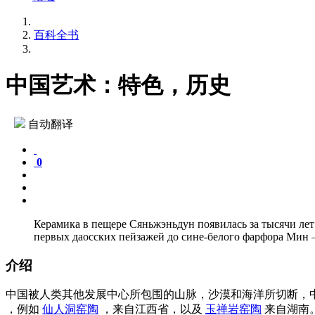
百科全书
中国艺术：特色，历史
自动翻译
0
Керамика в пещере Сяньжэньдун появилась за тысячи лет
первых даосских пейзажей до сине-белого фарфора Мин — 
介绍
中国被人类其他发展中心所包围的山脉，沙漠和海洋所切断，
，例如
仙人洞窑陶
，来自江西省，以及
玉禅岩窑陶
来自湖南