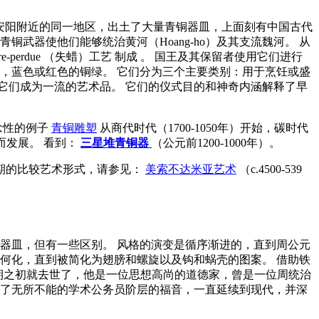
0。）在安阳附近的同一地区，出土了大量青铜器皿，上面刻有中国古代
武器使他们能够统治黄河（Hoang-ho）及其支流魏河。 从
re-perdue
（失蜡）工艺
制成
。 国王及其保留者使用它们进行
，蓝色或红色的铜绿。 它们分为三个主要类别：用于烹饪或盛
它们成为一流的艺术品。 它们的仪式目的和神奇内涵解释了早
念性的例子
青铜雕塑
从商代时代（1700-1050年）开始，碳时代
而发展。 看到：
三星堆青铜器
（公元前1200-1000年）。
时期的比较艺术形式，请参见：
美索不达米亚艺术
（c.4500-539
器皿，但有一些区别。 风格的演变是循序渐进的，直到周公元
何化，直到被简化为翅膀和螺旋以及钩和蜗壳的图案。 借助铁
一时期之初就去世了，他是一位思想高尚的道德家，曾是一位周统治
了无所不能的学术公务员阶层的福音，一直延续到现代，并深