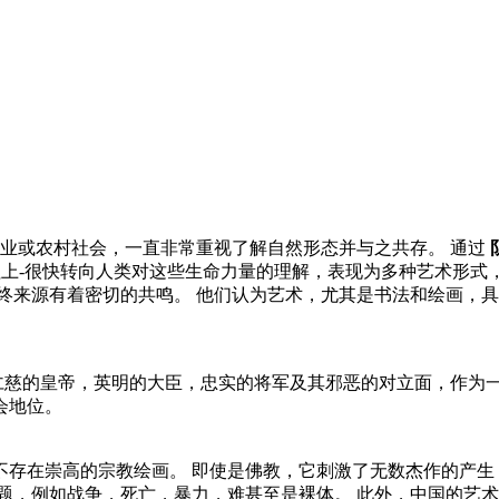
农业或农村社会，一直非常重视了解自然形态并与之共存。 通过
牲上-很快转向人类对这些生命力量的理解，表现为多种艺术形式
终来源有着密切的共鸣。 他们认为艺术，尤其是书法和绘画，
仁慈的皇帝，英明的大臣，忠实的将军及其邪恶的对立面，作为
会地位。
存在崇高的宗教绘画。 即使是佛教，它刺激了无数杰作的产生
题，例如战争，死亡，暴力，难甚至是裸体。 此外，中国的艺