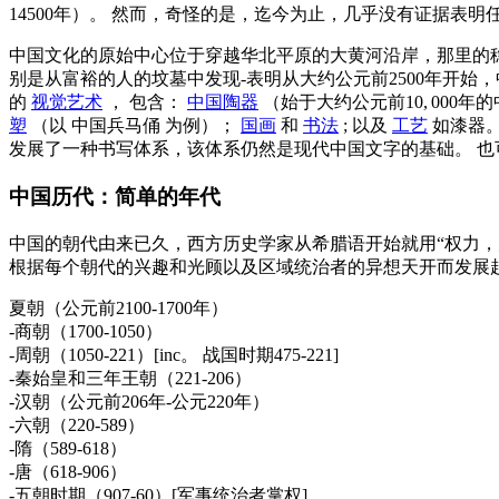
14500年）。 然而，奇怪的是，迄今为止，几乎没有证据表
中国文化的原始中心位于穿越华北平原的大黄河沿岸，那里的稳
别是从富裕的人的坟墓中发现-表明从大约公元前2500年开始
的
视觉艺术
， 包含：
中国陶器
（始于大约公元前10, 000
塑
（以
中国兵马俑
为例）；
国画
和
书法
; 以及
工艺
如漆器。
发展了一种书写体系，该体系仍然是现代中国文字的基础。 
中国历代：简单的年代
中国的朝代由来已久，西方历史学家从希腊语开始就用“权力，
根据每个朝代的兴趣和光顾以及区域统治者的异想天开而发展
夏朝（公元前2100-1700年）
-商朝（1700-1050）
-周朝（1050-221）[inc。 战国时期475-221]
-秦始皇和三年王朝（221-206）
-汉朝（公元前206年-公元220年）
-六朝（220-589）
-隋（589-618）
-唐（618-906）
-五朝时期（907-60）[军事统治者掌权]