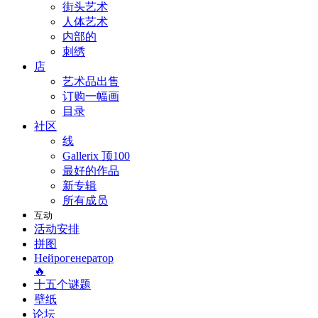
街头艺术
人体艺术
内部的
刺绣
店
艺术品出售
订购一幅画
目录
社区
线
Gallerix 顶100
最好的作品
新专辑
所有成员
互动
活动安排
拼图
Нейрогенератор
🔥
十五个谜题
壁纸
论坛