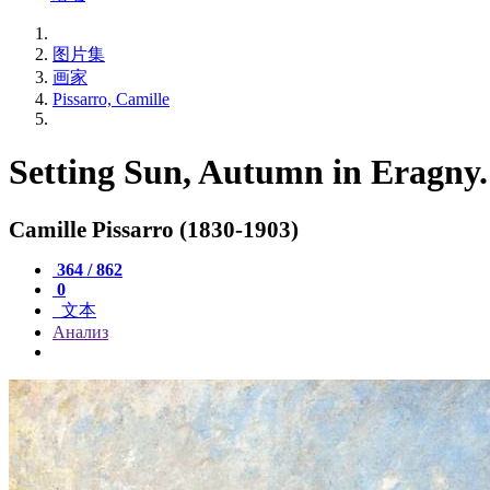
图片集
画家
Pissarro, Camille
Setting Sun, Autumn in Eragny.
Camille Pissarro (1830-1903)
364 / 862
0
文本
Анализ