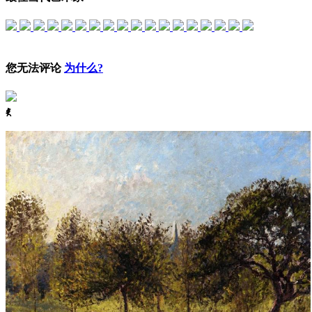
您无法评论
为什么?
ꈅ