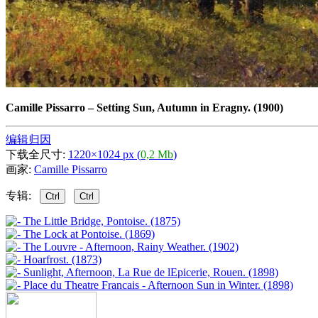
Camille Pissarro
–
Setting Sun, Autumn in Eragny. (1900)
编辑归因
下载全尺寸:
1220×1024 px (
0,2 Mb
)
画家:
Camille Pissarro
专辑:
Ctrl
Ctrl