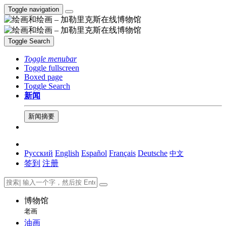
Toggle navigation
Toggle Search
Toggle menubar
Toggle fullscreen
Boxed page
Toggle Search
新闻
新闻摘要
Русский
English
Español
Français
Deutsche
中文
签到
注册
博物馆
老画
油画