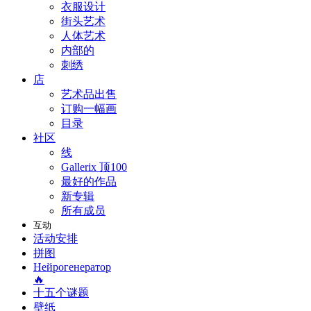
衣服设计
街头艺术
人体艺术
内部的
刺绣
店
艺术品出售
订购一幅画
目录
社区
线
Gallerix 顶100
最好的作品
新专辑
所有成员
互动
活动安排
拼图
Нейрогенератор
🔥
十五个谜题
壁纸