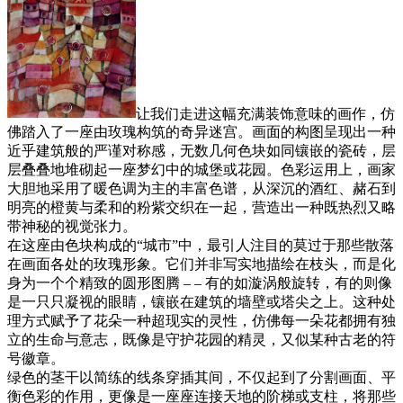
让我们走进这幅充满装饰意味的画作，仿
佛踏入了一座由玫瑰构筑的奇异迷宫。画面的构图呈现出一种
近乎建筑般的严谨对称感，无数几何色块如同镶嵌的瓷砖，层
层叠叠地堆砌起一座梦幻中的城堡或花园。色彩运用上，画家
大胆地采用了暖色调为主的丰富色谱，从深沉的酒红、赭石到
明亮的橙黄与柔和的粉紫交织在一起，营造出一种既热烈又略
带神秘的视觉张力。
在这座由色块构成的“城市”中，最引人注目的莫过于那些散落
在画面各处的玫瑰形象。它们并非写实地描绘在枝头，而是化
身为一个个精致的圆形图腾 – – 有的如漩涡般旋转，有的则像
是一只只凝视的眼睛，镶嵌在建筑的墙壁或塔尖之上。这种处
理方式赋予了花朵一种超现实的灵性，仿佛每一朵花都拥有独
立的生命与意志，既像是守护花园的精灵，又似某种古老的符
号徽章。
绿色的茎干以简练的线条穿插其间，不仅起到了分割画面、平
衡色彩的作用，更像是一座座连接天地的阶梯或支柱，将那些