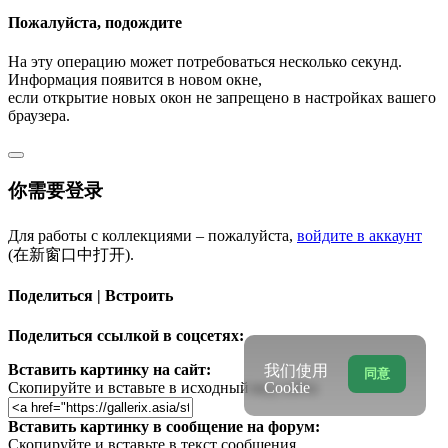
Пожалуйста, подождите
На эту операцию может потребоваться несколько секунд.
Информация появится в новом окне,
если открытие новых окон не запрещено в настройках вашего
браузера.
你需要登录
Для работы с коллекциями – пожалуйста,
войдите в аккаунт
(在新窗口中打开).
Поделиться | Встроить
Поделиться ссылкой в соцсетях:
Вставить картинку на сайт:
我们使用
同意
Скопируйте и вставьте в исходный код сайта
Cookie
Вставить картинку в сообщение на форум:
Скопируйте и вставьте в текст сообщения