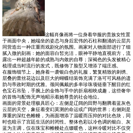
这幅肖像画将一位身着华服的贵族女性置
于画面中央，她端坐的姿态与身后宏伟的石柱和翻涌的云层共
同营造出一种庄重而戏剧化的氛围。画家对人物面部进行了细
腻入微的刻画：她的面容白皙光洁，眼神平静地直视前方，流
露出一种超越年龄的成熟与内敛的自尊；深褐色的头发被精心
梳理成当时流行的发式，既修饰了脸型又增添了端庄感。
在服饰细节上，她身着一袭银白色的礼服，繁复精致的刺绣、
层叠的蕾丝花边以及巨大的蝴蝶结装饰充满了洛可可风格的遗
韵与帝政时期的优雅。颈间佩戴的多串珍珠项链垂下醒目的红
色宝石吊坠，手腕上的金饰与手中的折扇相映成趣，这些奢华
的首饰与配饰无声地昭示着她尊贵的社会地位。
画面的背景处理极具匠心：左侧是辽阔的田野与翻腾着蓝灰色
云层的天空，象征着变幻莫测的命运或广阔的世界；右侧则是
厚重的深红色帷幔，为画面增添了温暖而压抑的对比色块，同
时也暗示了宫廷生活的封闭性。整体色彩以冷色调的银白、灰
蓝为主调，仅在珠宝和帷幔处点缀暖色，这种冷暖对比不仅突