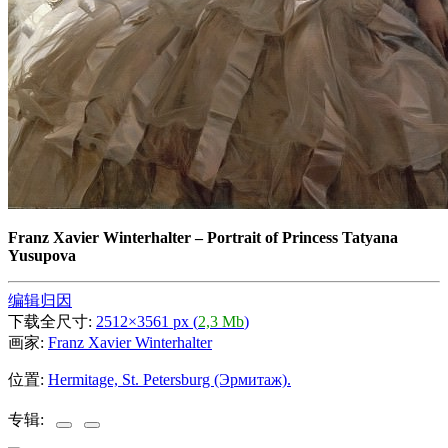
Franz Xavier Winterhalter
–
Portrait of Princess Tatyana
Yusupova
编辑归因
下载全尺寸:
2512×3561 px (
2,3 Mb
)
画家:
Franz Xavier Winterhalter
位置:
Hermitage, St. Petersburg (Эрмитаж).
专辑: