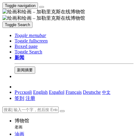
Toggle navigation
Toggle Search
Toggle menubar
Toggle fullscreen
Boxed page
Toggle Search
新闻
新闻摘要
Русский
English
Español
Français
Deutsche
中文
签到
注册
博物馆
老画
油画