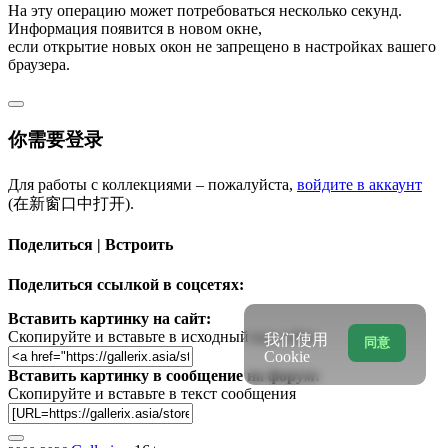
На эту операцию может потребоваться несколько секунд.
Информация появится в новом окне,
если открытие новых окон не запрещено в настройках вашего
браузера.
你需要登录
Для работы с коллекциями – пожалуйста,
войдите в аккаунт
(在新窗口中打开).
Поделиться | Встроить
Поделиться ссылкой в соцсетях:
Вставить картинку на сайт:
Скопируйте и вставьте в исходный код сайта
我们使用
同意
Cookie
Вставить картинку в сообщение на форум:
Скопируйте и вставьте в текст сообщения