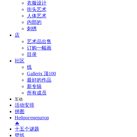
衣服设计
街头艺术
人体艺术
内部的
刺绣
店
艺术品出售
订购一幅画
目录
社区
线
Gallerix 顶100
最好的作品
新专辑
所有成员
互动
活动安排
拼图
Нейрогенератор
🔥
十五个谜题
壁纸