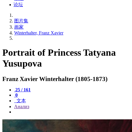
论坛
图片集
画家
Winterhalter, Franz Xavier
Portrait of Princess Tatyana
Yusupova
Franz Xavier Winterhalter (1805-1873)
25 / 161
0
文本
Анализ