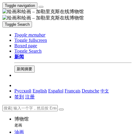
Toggle navigation
Toggle Search
Toggle menubar
Toggle fullscreen
Boxed page
Toggle Search
新闻
新闻摘要
Русский
English
Español
Français
Deutsche
中文
签到
注册
博物馆
老画
油画