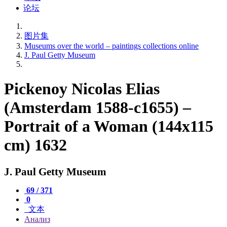
论坛
图片集
Museums over the world – paintings collections online
J. Paul Getty Museum
Pickenoy Nicolas Elias
(Amsterdam 1588-c1655) –
Portrait of a Woman (144x115
cm) 1632
J. Paul Getty Museum
69 / 371
0
文本
Анализ