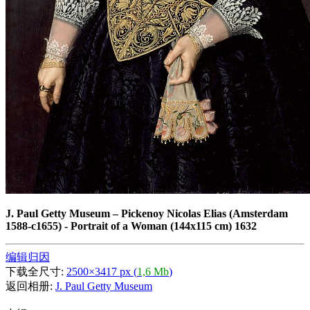
J. Paul Getty Museum
–
Pickenoy Nicolas Elias (Amsterdam
1588-c1655) - Portrait of a Woman (144x115 cm) 1632
编辑归因
下载全尺寸:
2500×3417 px (
1,6 Mb
)
返回相册:
J. Paul Getty Museum