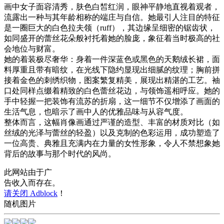
画中女子面容清秀，肤色白皙红润，眼神平静地直视着观者，
流露出一种与其年龄相称的端庄与自信。她最引人注目的特征
是一圈巨大的白色拉夫领（ruff），其边缘呈细密的锯齿状，
如同盛开的蕾丝花朵般衬托着她的脸庞，象征着当时极高的社
会地位与财富。
她的着装极尽奢华：身着一件深蓝色或黑色的天鹅绒长裙，面
料厚重且带有暗纹，在光线下隐约显现出细腻的纹理；胸前拼
接着金色的刺绣织物，图案繁复精美，展现出精湛的工艺。袖
口处同样点缀着精致的白色蕾丝花边，与领饰遥相呼应。她的
手中轻握一把装饰有流苏的折扇，这一细节不仅增添了画面的
生活气息，也暗示了画中人的优雅品味与从容气度。
整体而言，这幅肖像画通过严谨的造型、丰富的材质对比（如
丝绒的光泽与蕾丝的轻盈）以及克制的色彩运用，成功塑造了
一位高贵、典雅且充满内在力量的女性形象，令人不禁想象她
背后的故事与那个时代的风尚。
此网站由于广
告收入而存在。
请关闭 Adblock
！
随机图片