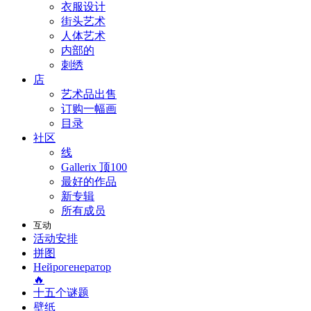
衣服设计
街头艺术
人体艺术
内部的
刺绣
店
艺术品出售
订购一幅画
目录
社区
线
Gallerix 顶100
最好的作品
新专辑
所有成员
互动
活动安排
拼图
Нейрогенератор
🔥
十五个谜题
壁纸