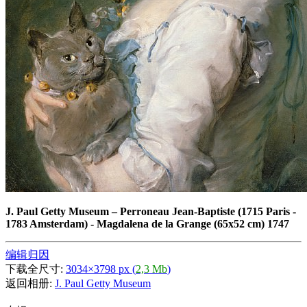
J. Paul Getty Museum
–
Perroneau Jean-Baptiste (1715 Paris -
1783 Amsterdam) - Magdalena de la Grange (65x52 cm) 1747
编辑归因
下载全尺寸:
3034×3798 px (
2,3 Mb
)
返回相册:
J. Paul Getty Museum