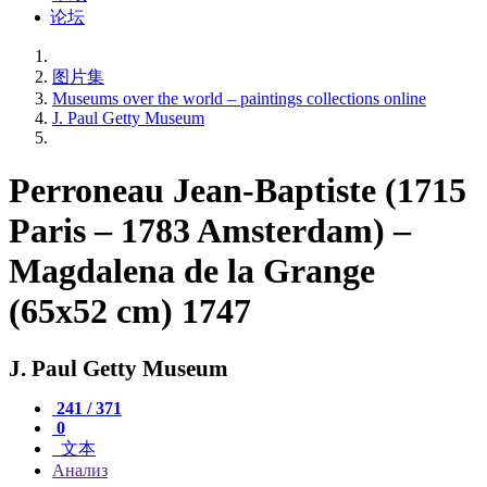
论坛
图片集
Museums over the world – paintings collections online
J. Paul Getty Museum
Perroneau Jean-Baptiste (1715
Paris – 1783 Amsterdam) –
Magdalena de la Grange
(65x52 cm) 1747
J. Paul Getty Museum
241 / 371
0
文本
Анализ