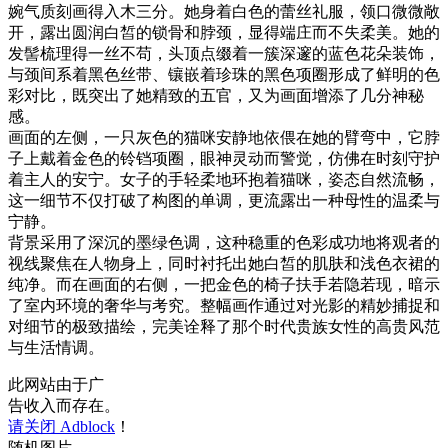
婉气质刻画得入木三分。她身着白色的蕾丝礼服，领口微微敞
开，露出圆润白皙的锁骨和脖颈，显得端庄而不失柔美。她的
发髻梳理得一丝不苟，头顶点缀着一簇深邃的蓝色花朵装饰，
与颈间系着黑色丝带、镶嵌着珍珠的黑色项圈形成了鲜明的色
彩对比，既突出了她精致的五官，又为画面增添了几分神秘
感。
画面的左侧，一只灰色的猫咪安静地依偎在她的臂弯中，它脖
子上戴着金色的铃铛项圈，眼神灵动而警觉，仿佛在时刻守护
着主人的安宁。女子的手轻柔地环抱着猫咪，姿态自然流畅，
这一细节不仅打破了构图的单调，更流露出一种母性的温柔与
宁静。
背景采用了深沉的墨绿色调，这种稳重的色彩成功地将观者的
视线聚焦在人物身上，同时衬托出她白皙的肌肤和浅色衣裙的
纯净。而在画面的右侧，一把金色的椅子扶手若隐若现，暗示
了室内环境的奢华与考究。整幅画作通过对光影的精妙捕捉和
对细节的极致描绘，完美诠释了那个时代贵族女性的高贵风范
与生活情调。
此网站由于广
告收入而存在。
请关闭 Adblock
！
随机图片