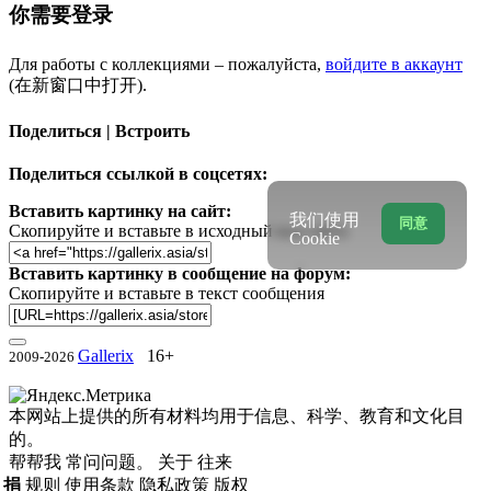
你需要登录
Для работы с коллекциями – пожалуйста,
войдите в аккаунт
(在新窗口中打开).
Поделиться | Встроить
Поделиться ссылкой в соцсетях:
Вставить картинку на сайт:
我们使用
同意
Скопируйте и вставьте в исходный код сайта
Cookie
Вставить картинку в сообщение на форум:
Скопируйте и вставьте в текст сообщения
Gallerix
16+
2009-2026
本网站上提供的所有材料均用于信息、科学、教育和文化目
的。
帮帮我
常问问题。
关于
往来
捐
规则
使用条款
隐私政策
版权