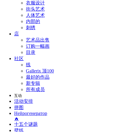
衣服设计
街头艺术
人体艺术
内部的
刺绣
店
艺术品出售
订购一幅画
目录
社区
线
Gallerix 顶100
最好的作品
新专辑
所有成员
互动
活动安排
拼图
Нейрогенератор
🔥
十五个谜题
壁纸