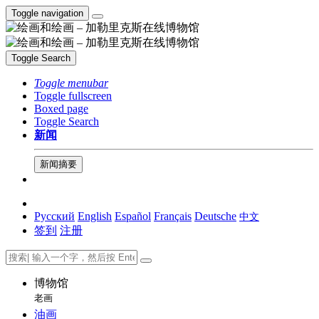
Toggle navigation
Toggle Search
Toggle menubar
Toggle fullscreen
Boxed page
Toggle Search
新闻
新闻摘要
Русский
English
Español
Français
Deutsche
中文
签到
注册
博物馆
老画
油画