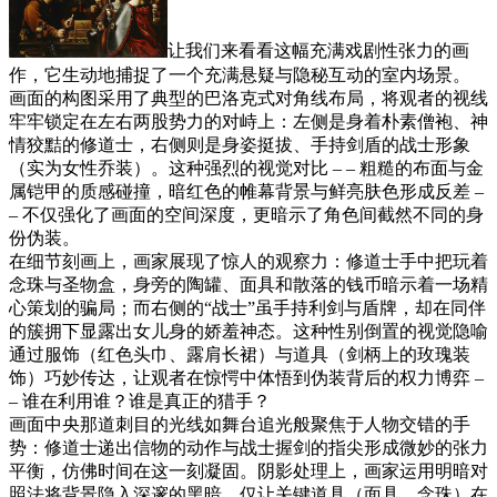
让我们来看看这幅充满戏剧性张力的画
作，它生动地捕捉了一个充满悬疑与隐秘互动的室内场景。
画面的构图采用了典型的巴洛克式对角线布局，将观者的视线
牢牢锁定在左右两股势力的对峙上：左侧是身着朴素僧袍、神
情狡黠的修道士，右侧则是身姿挺拔、手持剑盾的战士形象
（实为女性乔装）。这种强烈的视觉对比 – – 粗糙的布面与金
属铠甲的质感碰撞，暗红色的帷幕背景与鲜亮肤色形成反差 –
– 不仅强化了画面的空间深度，更暗示了角色间截然不同的身
份伪装。
在细节刻画上，画家展现了惊人的观察力：修道士手中把玩着
念珠与圣物盒，身旁的陶罐、面具和散落的钱币暗示着一场精
心策划的骗局；而右侧的“战士”虽手持利剑与盾牌，却在同伴
的簇拥下显露出女儿身的娇羞神态。这种性别倒置的视觉隐喻
通过服饰（红色头巾、露肩长裙）与道具（剑柄上的玫瑰装
饰）巧妙传达，让观者在惊愕中体悟到伪装背后的权力博弈 –
– 谁在利用谁？谁是真正的猎手？
画面中央那道刺目的光线如舞台追光般聚焦于人物交错的手
势：修道士递出信物的动作与战士握剑的指尖形成微妙的张力
平衡，仿佛时间在这一刻凝固。阴影处理上，画家运用明暗对
照法将背景隐入深邃的黑暗，仅让关键道具（面具、念珠）在