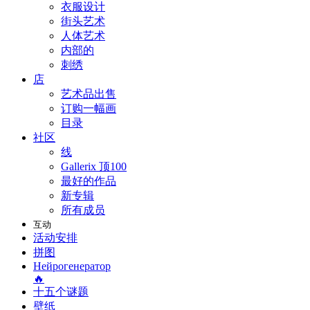
衣服设计
街头艺术
人体艺术
内部的
刺绣
店
艺术品出售
订购一幅画
目录
社区
线
Gallerix 顶100
最好的作品
新专辑
所有成员
互动
活动安排
拼图
Нейрогенератор
🔥
十五个谜题
壁纸