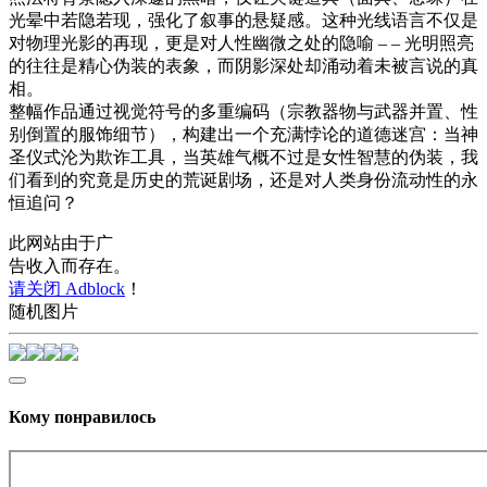
光晕中若隐若现，强化了叙事的悬疑感。这种光线语言不仅是
对物理光影的再现，更是对人性幽微之处的隐喻 – – 光明照亮
的往往是精心伪装的表象，而阴影深处却涌动着未被言说的真
相。
整幅作品通过视觉符号的多重编码（宗教器物与武器并置、性
别倒置的服饰细节），构建出一个充满悖论的道德迷宫：当神
圣仪式沦为欺诈工具，当英雄气概不过是女性智慧的伪装，我
们看到的究竟是历史的荒诞剧场，还是对人类身份流动性的永
恒追问？
此网站由于广
告收入而存在。
请关闭 Adblock
！
随机图片
Кому понравилось