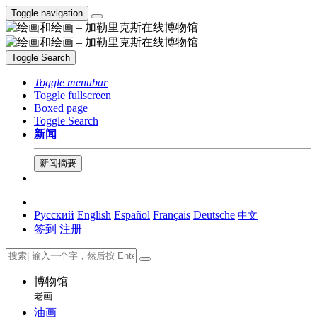
Toggle navigation
Toggle Search
Toggle menubar
Toggle fullscreen
Boxed page
Toggle Search
新闻
新闻摘要
Русский
English
Español
Français
Deutsche
中文
签到
注册
博物馆
老画
油画