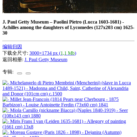
J. Paul Getty Museum
–
Paolini Pietro (Lucca 1603-1681) -
Achilles among the daughters of Lycomedes (127x203 cm) 1625-
30
编辑归因
下载全尺寸:
3000×1734 px (
1,1 Mb
)
返回相册:
J. Paul Getty Museum
专辑: