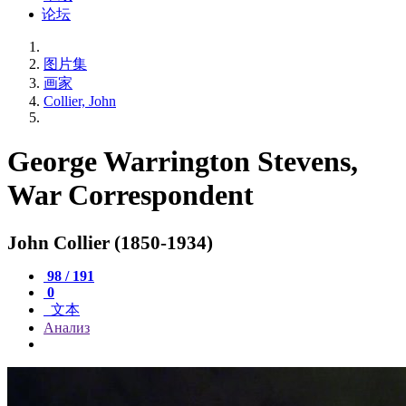
论坛
图片集
画家
Collier, John
George Warrington Stevens,
War Correspondent
John Collier (1850-1934)
98 / 191
0
文本
Анализ