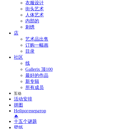
衣服设计
街头艺术
人体艺术
内部的
刺绣
店
艺术品出售
订购一幅画
目录
社区
线
Gallerix 顶100
最好的作品
新专辑
所有成员
互动
活动安排
拼图
Нейрогенератор
🔥
十五个谜题
壁纸