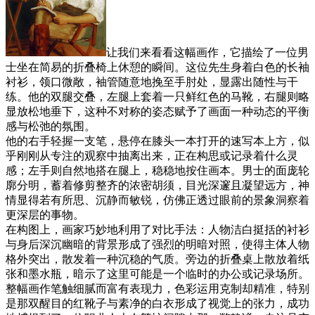
让我们来看看这幅画作，它描绘了一位男
士坐在简易的折叠椅上休憩的瞬间。这位先生身着白色的长袖
衬衫，领口微敞，袖管随意地挽至手肘处，显露出随性与干
练。他的双腿交叠，左腿上套着一只鲜红色的马靴，右腿则略
显放松地垂下，这种不对称的姿态赋予了画面一种动态的平衡
感与松弛的氛围。
他的右手轻握一支笔，悬停在膝头一本打开的速写本上方，似
乎刚刚从专注的观察中抽离出来，正在构思或记录着什么灵
感；左手则自然地搭在腿上，稳稳地按住画本。男士的面庞轮
廓分明，蓄着修剪整齐的浓密胡须，目光深邃且凝望远方，神
情显得若有所思、沉静而敏锐，仿佛正透过眼前的景象洞察着
更深层的事物。
在构图上，画家巧妙地利用了对比手法：人物洁白挺括的衬衫
与身后深沉幽暗的背景形成了强烈的明暗对照，使得主体人物
格外突出，散发着一种沉稳的气质。旁边的折叠桌上散放着纸
张和墨水瓶，暗示了这里可能是一个临时的办公或记录场所。
整幅画作笔触细腻而富有表现力，色彩运用克制却精准，特别
是那双醒目的红靴子与素净的白衣形成了视觉上的张力，成功