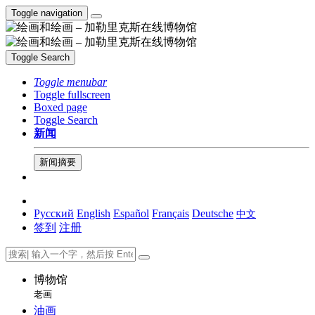
Toggle navigation
Toggle Search
Toggle menubar
Toggle fullscreen
Boxed page
Toggle Search
新闻
新闻摘要
Русский
English
Español
Français
Deutsche
中文
签到
注册
博物馆
老画
油画