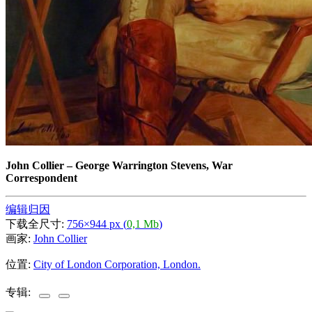
John Collier
–
George Warrington Stevens, War
Correspondent
编辑归因
下载全尺寸:
756×944 px (
0,1 Mb
)
画家:
John Collier
位置:
City of London Corporation, London.
专辑: