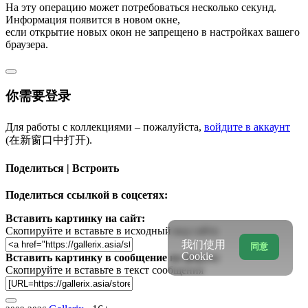
На эту операцию может потребоваться несколько секунд.
Информация появится в новом окне,
если открытие новых окон не запрещено в настройках вашего
браузера.
你需要登录
Для работы с коллекциями – пожалуйста,
войдите в аккаунт
(在新窗口中打开).
Поделиться | Встроить
Поделиться ссылкой в соцсетях:
Вставить картинку на сайт:
Скопируйте и вставьте в исходный код сайта
我们使用
同意
Cookie
Вставить картинку в сообщение на форум:
Скопируйте и вставьте в текст сообщения