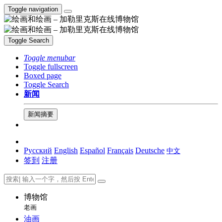
Toggle navigation
Toggle Search
Toggle menubar
Toggle fullscreen
Boxed page
Toggle Search
新闻
新闻摘要
Русский
English
Español
Français
Deutsche
中文
签到
注册
博物馆
老画
油画