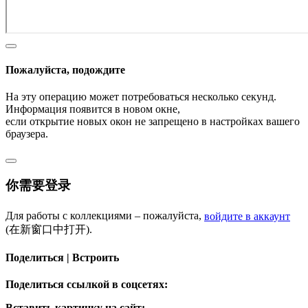
Пожалуйста, подождите
На эту операцию может потребоваться несколько секунд.
Информация появится в новом окне,
если открытие новых окон не запрещено в настройках вашего
браузера.
你需要登录
Для работы с коллекциями – пожалуйста,
войдите в аккаунт
(在新窗口中打开).
Поделиться | Встроить
Поделиться ссылкой в соцсетях:
Вставить картинку на сайт: