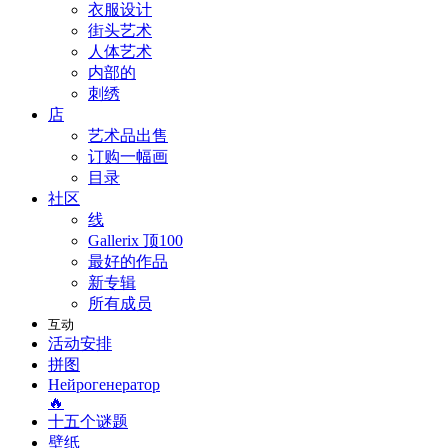
衣服设计
街头艺术
人体艺术
内部的
刺绣
店
艺术品出售
订购一幅画
目录
社区
线
Gallerix 顶100
最好的作品
新专辑
所有成员
互动
活动安排
拼图
Нейрогенератор
🔥
十五个谜题
壁纸