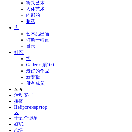
街头艺术
人体艺术
内部的
刺绣
店
艺术品出售
订购一幅画
目录
社区
线
Gallerix 顶100
最好的作品
新专辑
所有成员
互动
活动安排
拼图
Нейрогенератор
🔥
十五个谜题
壁纸
论坛