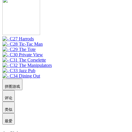
拼图游戏
评论
类似
最爱