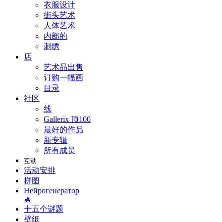
衣服设计
街头艺术
人体艺术
内部的
刺绣
店
艺术品出售
订购一幅画
目录
社区
线
Gallerix 顶100
最好的作品
新专辑
所有成员
互动
活动安排
拼图
Нейрогенератор
🔥
十五个谜题
壁纸