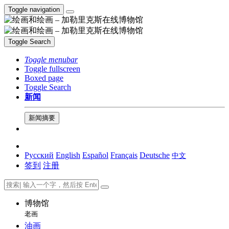
Toggle navigation
Toggle Search
Toggle menubar
Toggle fullscreen
Boxed page
Toggle Search
新闻
新闻摘要
Русский
English
Español
Français
Deutsche
中文
签到
注册
博物馆
老画
油画