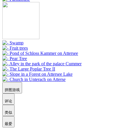
拼图游戏
评论
类似
最爱