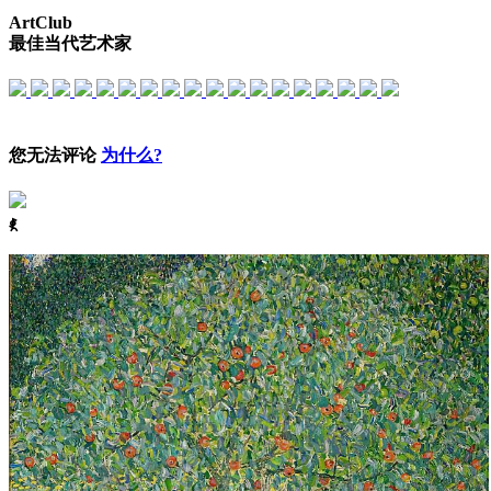
ArtClub
最佳当代艺术家
您无法评论
为什么?
ꈅ