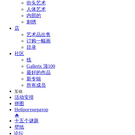
街头艺术
人体艺术
内部的
刺绣
店
艺术品出售
订购一幅画
目录
社区
线
Gallerix 顶100
最好的作品
新专辑
所有成员
互动
活动安排
拼图
Нейрогенератор
🔥
十五个谜题
壁纸
论坛