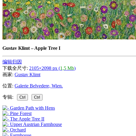
Gustav Klimt
–
Apple Tree I
编辑归因
下载全尺寸:
2105×2098 px (
1,5 Mb
)
画家:
Gustav Klimt
位置:
Galerie Belvedere, Wien.
专辑:
Ctrl
Ctrl