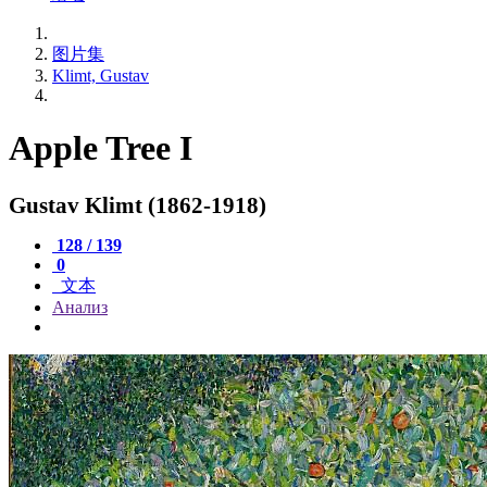
图片集
Klimt, Gustav
Apple Tree I
Gustav Klimt (1862-1918)
128 / 139
0
文本
Анализ