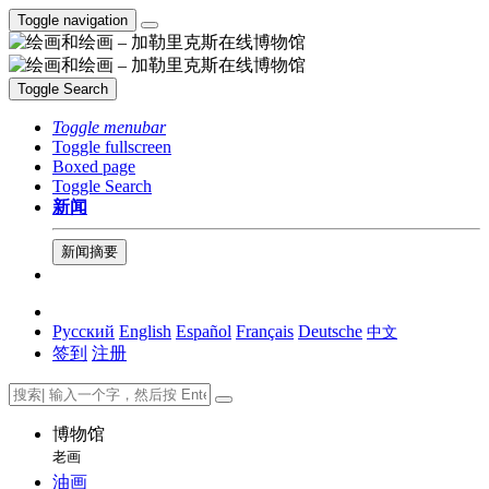
Toggle navigation
Toggle Search
Toggle menubar
Toggle fullscreen
Boxed page
Toggle Search
新闻
新闻摘要
Русский
English
Español
Français
Deutsche
中文
签到
注册
博物馆
老画
油画