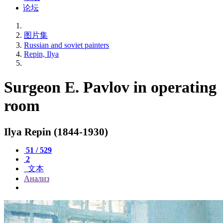
论坛
图片集
Russian and soviet painters
Repin, Ilya
Surgeon E. Pavlov in operating
room
Ilya Repin (1844-1930)
51 / 529
2
文本
Анализ