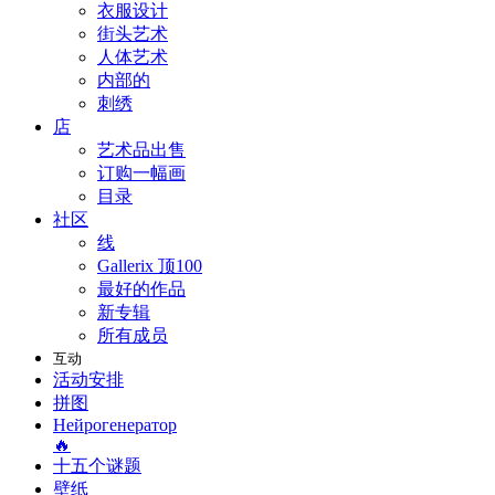
衣服设计
街头艺术
人体艺术
内部的
刺绣
店
艺术品出售
订购一幅画
目录
社区
线
Gallerix 顶100
最好的作品
新专辑
所有成员
互动
活动安排
拼图
Нейрогенератор
🔥
十五个谜题
壁纸