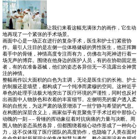
让我们来看这幅充满张力的画作，它生动
地再现了一个紧张的手术场景。
画面中心是一场正在进行的复杂手术，医生和护士们紧密协
作。最引人注目的是左侧一位体格健硕的男性医生，他正挥舞
着手中的骨锤，神情高度专注而有力，仿佛在与死神进行着一
场无声的博弈。围绕在他身边的医护人员，有的在协助固定患
者，有的在准备器械，他们的姿态各异但无一不流露出全神贯
注的神情。
整幅画作以大面积的白色为主调，无论是医生们的长袍、护士
的制服还是墙壁，都构成了一个纯净而肃穆的空间。这种近乎
单色的处理手法极大地突出了医疗环境的严谨性，同时也反衬
出画面中人物肤色和衣着的丰富细节。左侧明亮的窗户透入柔
和的自然光，为这严肃的场景增添了一丝宁静与希望的气息。
在构图的深层含义上，画家似乎有意聚焦于手术过程中那惊心
动魄的一刻 – – 骨锤的挥动象征着对抗病痛的力量与决断。周
围人物的姿态虽然各异，但都围绕着核心动作形成了一种向心
力，这不仅体现了医疗团队的高度协作，也隐喻了人类在面对
生命危机时所展现出的集体智慧与勇气。整个画面没有血腥或