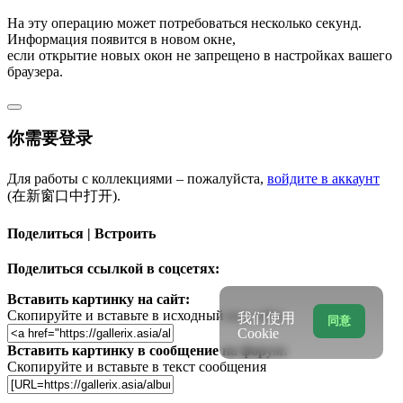
На эту операцию может потребоваться несколько секунд.
Информация появится в новом окне,
если открытие новых окон не запрещено в настройках вашего
браузера.
你需要登录
Для работы с коллекциями – пожалуйста,
войдите в аккаунт
(在新窗口中打开).
Поделиться | Встроить
Поделиться ссылкой в соцсетях:
Вставить картинку на сайт:
Скопируйте и вставьте в исходный код сайта
我们使用
同意
Cookie
Вставить картинку в сообщение на форум:
Скопируйте и вставьте в текст сообщения