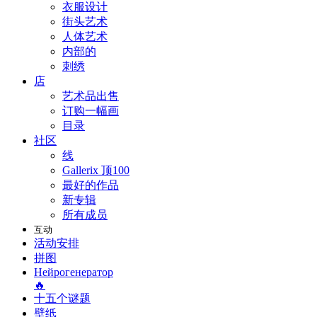
衣服设计
街头艺术
人体艺术
内部的
刺绣
店
艺术品出售
订购一幅画
目录
社区
线
Gallerix 顶100
最好的作品
新专辑
所有成员
互动
活动安排
拼图
Нейрогенератор
🔥
十五个谜题
壁纸