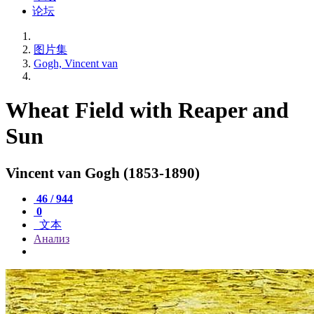
论坛
图片集
Gogh, Vincent van
Wheat Field with Reaper and
Sun
Vincent van Gogh (1853-1890)
46 / 944
0
文本
Анализ