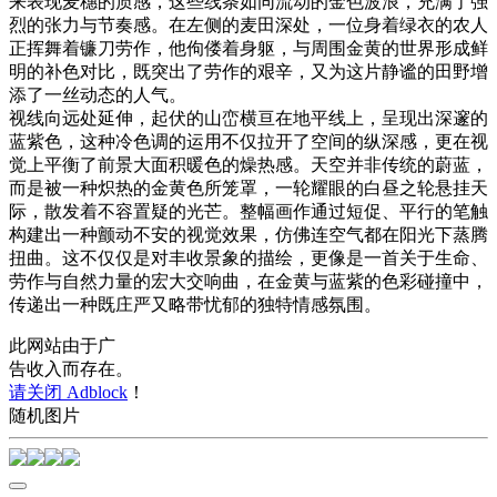
来表现麦穗的质感，这些线条如同流动的金色波浪，充满了强
烈的张力与节奏感。在左侧的麦田深处，一位身着绿衣的农人
正挥舞着镰刀劳作，他佝偻着身躯，与周围金黄的世界形成鲜
明的补色对比，既突出了劳作的艰辛，又为这片静谧的田野增
添了一丝动态的人气。
视线向远处延伸，起伏的山峦横亘在地平线上，呈现出深邃的
蓝紫色，这种冷色调的运用不仅拉开了空间的纵深感，更在视
觉上平衡了前景大面积暖色的燥热感。天空并非传统的蔚蓝，
而是被一种炽热的金黄色所笼罩，一轮耀眼的白昼之轮悬挂天
际，散发着不容置疑的光芒。整幅画作通过短促、平行的笔触
构建出一种颤动不安的视觉效果，仿佛连空气都在阳光下蒸腾
扭曲。这不仅仅是对丰收景象的描绘，更像是一首关于生命、
劳作与自然力量的宏大交响曲，在金黄与蓝紫的色彩碰撞中，
传递出一种既庄严又略带忧郁的独特情感氛围。
此网站由于广
告收入而存在。
请关闭 Adblock
！
随机图片