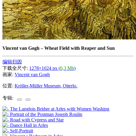
Vincent van Gogh
–
Wheat Field with Reaper and Sun
编辑归因
下载全尺寸:
1278×1024 px (
0,3 Mb
)
画家:
Vincent van Gogh
位置:
Kröller-Müller Museum, Otterlo.
专辑: