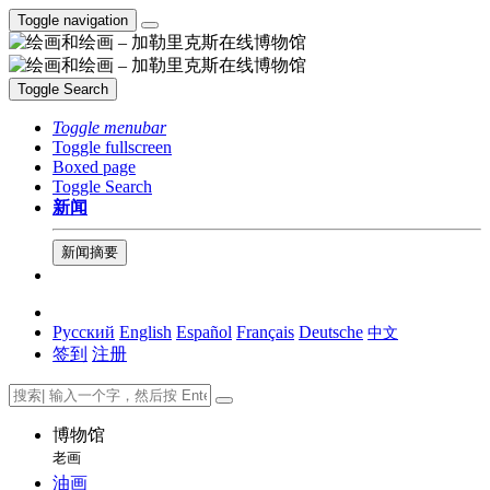
Toggle navigation
Toggle Search
Toggle menubar
Toggle fullscreen
Boxed page
Toggle Search
新闻
新闻摘要
Русский
English
Español
Français
Deutsche
中文
签到
注册
博物馆
老画
油画