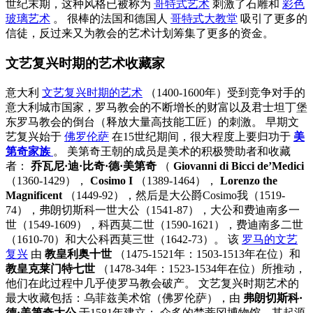
世纪末期，这种风格已被称为
哥特式艺术
刺激了石雕和
彩色
玻璃艺术
。 很棒的法国和德国人
哥特式大教堂
吸引了更多的
信徒，反过来又为教会的艺术计划筹集了更多的资金。
文艺复兴时期的艺术收藏家
意大利
文艺复兴时期的艺术
（1400-1600年）受到竞争对手的
意大利城市国家，罗马教会的不断增长的财富以及君士坦丁堡
东罗马教会的倒台（释放大量高技能工匠）的刺激。 早期文
艺复兴始于
佛罗伦萨
在15世纪期间，很大程度上要归功于
美
第奇家族
。 美第奇王朝的成员是美术的积极赞助者和收藏
者：
乔瓦尼·迪·比奇·德·美第奇
（
Giovanni di Bicci de’Medici
（1360-1429），
Cosimo I
（1389-1464），
Lorenzo the
Magnificent
（1449-92），然后是大公爵Cosimo我（1519-
74），弗朗切斯科一世大公（1541-87），大公和费迪南多一
世（1549-1609），科西莫二世（1590-1621），费迪南多二世
（1610-70）和大公科西莫三世（1642-73）。 该
罗马的文艺
复兴
由
教皇利奥十世
（1475-1521年：1503-1513年在位）和
教皇克莱门特七世
（1478-34年：1523-1534年在位）所推动，
他们在此过程中几乎使罗马教会破产。 文艺复兴时期艺术的
最大收藏包括：乌菲兹美术馆（佛罗伦萨），由
弗朗切斯科·
德·美第奇大公
于1581年建立； 众多的梵蒂冈博物馆，其起源