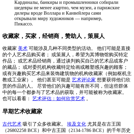
Кардиналы, банкиры и промышленники собирали
шедевры не менее азартно, чем музеи, а парижские
дилеры вроде Воллара и Канвейлера сами
открывали миру художников — например,
Пикассо.
收藏家，买家，经销商，赞助人，策展人
收藏家
美术
可能涉及几种不同类型的活动。 他们可能是直接
的个人艺术品购买者； 或策展人，希望为其博物馆购买特定
作品； 或艺术品经销商，通过谈判购买自己的艺术品或客户
的藏品； 或对委托机构收藏特定绘画或雕塑感兴趣的顾客；
或有兴趣购买艺术品来装饰建筑物的机构收藏家（例如枢机主
教或工业家）。 他们甚至可能是
艺术评论家
想要获得他们欣
赏的作品的人。 尽管他们的兴趣可能有所不同，但这些群体
中的每一个都参与了艺术品的获取，并可能被称为收藏家。
也可以看看：
艺术评估：如何欣赏艺术
。
早期艺术收藏家
古代艺术
吸引了众多收藏家。
埃及文化
尤其是在古王国
（26802258 BCE）和中古王国（2134-1786 BCE）的千年历史