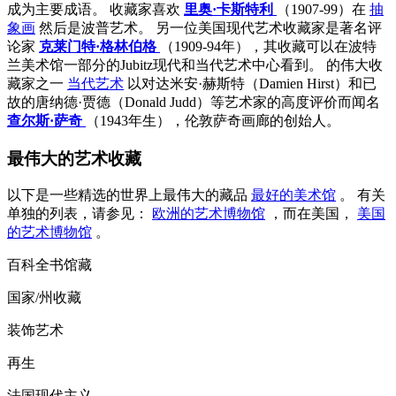
成为主要成语。 收藏家喜欢
里奥·卡斯特利
（1907-99）在
抽
象画
然后是波普艺术。 另一位美国现代艺术收藏家是著名评
论家
克莱门特·格林伯格
（1909-94年），其收藏可以在波特
兰美术馆一部分的Jubitz现代和当代艺术中心看到。 的伟大收
藏家之一
当代艺术
以对达米安·赫斯特（Damien Hirst）和已
故的唐纳德·贾德（Donald Judd）等艺术家的高度评价而闻名
查尔斯·萨奇
（1943年生），伦敦萨奇画廊的创始人。
最伟大的艺术收藏
以下是一些精选的世界上最伟大的藏品
最好的美术馆
。 有关
单独的列表，请参见：
欧洲的艺术博物馆
，而在美国，
美国
的艺术博物馆
。
百科全书馆藏
国家/州收藏
装饰艺术
再生
法国现代主义