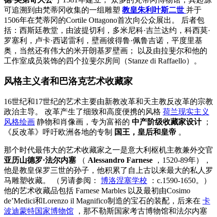
可追溯到由梵蒂冈收集的一组雕塑
教皇朱利叶斯二世
并于
1506年在梵蒂冈的Cortile Ottagono首次向公众展出。 后者包
括：西斯廷教堂，由波提切利，多米尼科·吉兰达约，科西莫·
罗塞利，卢卡·西诺雷利，壁画彼得鲁·佩鲁吉诺，平度里基
奥，当然还有伟大的米开朗基罗壁画； 以及由拉斐尔和他的
工作室成员装饰的四个拉斐尔房间（Stanze di Raffaello）。
风格主义者和巴洛克艺术收藏家
16世纪和17世纪的艺术主要由新教改革和天主教反改革的宗教
政治主导。 改革产生了细致和高度便携的风格
荷兰现实主义
风格绘画
静物和肖像画，专为富裕的
中产阶级收藏家设计
；
《反改革》呼吁欧洲各地的专制
国王，皇后和皇帝
。
那个时代最伟大的艺术收藏家之一是意大利枢机主教兼外交官
亚历山德罗·法尔内塞
（
Alessandro Farnese
，1520-89年），
他是教皇保罗三世的孙子，他积累了自上古以来最大的私人罗
马雕塑收藏。 （另请参阅：
博洛涅塞学校
：c.1590-1650。）
他的艺术收藏品包括
Farnese Marbles
以及最初由Cosimo
de’Medici和Lorenzo il Magnifico制造的宝石的装配，后来在
卡
波迪蒙特国家博物馆
，那不勒斯国家考古博物馆和法尔内塞