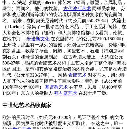
中，以
法老
收藏的collected葬艺术（绘画，雕塑，金属制品，
珠宝）而闻名。他们的坟墓。
古代波斯艺术
同样受欢迎。 苏
萨和波斯波利斯等城市的统治者以调试各种复杂的陶瓷而闻
名。 后来，在阿契美尼德时代（约公元前550-330年）
大流士
（
Darius
）聚集了一批珍贵的
艺术品
，手工艺品和陶器，在
大都会艺术博物馆（纽约）和大英博物馆都可以看到，伦敦。
在地中海，
米诺斯文化
在克里特岛（约公元前2100-1500年）
上开花，那里有一系列的宫殿，分别位于克诺索斯，费城和阿
克罗蒂里，收藏了壁画，雕塑，陶瓷艺术，石雕（特别是seal
刻石头）和珍贵的金属制品。 在古希腊大陆上，大约在公元
500-27年，熟练的希腊艺术家和手工艺人引起了整个地中海地
区的国王，皇帝和其他富裕统治者的浓厚兴趣，尤其是在希腊
时代（公元前323-27年）。 风格
希腊艺术
对罗马人，凯尔特
人和其他人的收藏习惯产生了巨大影响：特别是（从公元前
100年至公元400年）
基督教艺术
在罗马，以及（从400年至
1450年）东方人的赞助人
拜占庭艺术
在君士坦丁堡。
中世纪艺术品收藏家
欧洲的黑暗时代（约公元400-800年）见证了整个大陆的文化
崩溃，因为罗马化时代被野蛮主义所取代。 在这之中，唯一