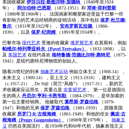
美国收藏家
伊莎贝拉·斯图尔特·加德纳
（1840年至1924
年），
阿尔伯特·巴恩斯
（1872-1951）和
邓肯·菲利普斯
（1886年至1966年）。 法国画家和雕塑家还受益于巴黎一些
有影响力的艺术品经销商的促销活动，其中包括
保罗·杜兰德·
鲁尔
（1831年至1922年），
安布罗斯瓦拉德
（1866-
1939），以及
保罗·纪尧姆
（1891年至1934年）。
巴黎市场
现代艺术
受激的收藏家
俄罗斯艺术
在莫斯科，例如
帕维尔·特列季亚科夫（Pavel Tretyakov）
（1832-1898），以
及
美国艺术
在纽约喜欢
格特鲁德·范德比尔特·惠特尼
（1875-
1942）是纽约惠特尼博物馆的创始人。
随着20世纪的到来
抽象艺术运动
例如立体主义（1908-14），
未来主义（1909-14），至上主义（1913-1918），建构主义
（c.1917-21），De Stijl（荷兰“风格”）（1917-31），新的艺
术收藏家应运而生，其重点是
非客观艺术
。 第一位是德国出
生的商人
丹尼尔·亨利·卡恩韦勒
（1884-1979），是毕加索的
第一位主要经销商。 他被取代
莱昂斯·罗森伯格
（1879-
1947）和他的兄弟
保罗·罗森伯格
（1881-1959），跟随美国
收藏家
所罗门·R·古根海姆
（1861-1949）和他的侄女
佩吉·古
根海姆（Peggy Guggenheim）
（1898年至1979年）。
抽象主
义
仍然在美国流行，在1950年代和60年代初，抽象表现主义