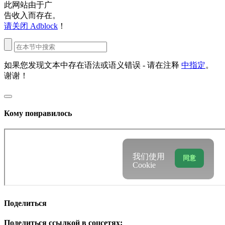
此网站由于广
告收入而存在。
请关闭 Adblock
！
如果您发现文本中存在语法或语义错误 - 请在注释
中指定
。
谢谢！
Кому понравилось
我们使用
同意
Cookie
Поделиться
Поделиться ссылкой в соцсетях: