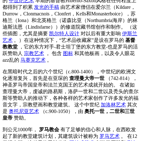
的
中世纪艺术
早期的基督教Hiberno-Saxon风格在任何程度上
都得到了积累
发光的手稿
由艺术家僧侣在爱尔兰（Kildare，
Durrow，Clonmacnois，Clonfert，Kells和Monasterboice），苏
格兰（Iona）和北英格兰（诺森比亚（Northumbria海岸）的林
迪斯法恩（Lindisfarne））的修道院藏书馆创作和制作。 （这
些插图，尤其是摘要
凯尔特人设计
对以后有重大影响
伊斯兰
艺术
。）在这种情况下，“艺术品收藏家”是设在罗马的
基督
教教堂
，它的东方对手-君士坦丁堡的东方教堂-也是罗马的活
跃赞助人
宗教艺术
， 包含
图标
和其他板画，以及令人眼花
azz乱的
马赛克艺术
。
在黑暗时代之后的六个世纪（c.800-1400），中世纪的欧洲文
化逐渐复兴，首先是在亚琛的
查理曼大帝一世
（742-814），
神圣罗马帝国皇帝和法兰克国王的艺术成就开始的。 在诸如
查理曼大帝，虔诚的路易斯，洛萨一世和二世以及秃头的查尔
斯等赞助人的推动下，各种各样的艺术家创作了许多发光的福
音文字，宗教壁画和教堂建筑。 这个中世纪
加洛林艺术
其次
是
奥托尼亚艺术
（c.900-1050），由
奥托一世，二世和三世
皇帝
赞助。
到公元1000年，
罗马教会
有了足够的信心和人脉，在西欧发
起了新的教堂建筑计划，其建筑设计被称为
罗马艺术
。 在12