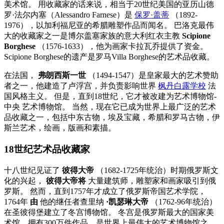
美术馆。 用收藏家的话来说，相当于20世纪美国的亚历山德
罗·法尔内塞（Alessandro Farnese）是
保罗·盖蒂
（1892-
1976），以加利福尼亚的希腊雕塑作品而闻名。 巴洛克最伟
大的收藏家之一是博尔盖塞家族的意大利红衣主教
Scipione
Borghese
（1576-1633），他为画家卡拉瓦乔提供了资金。
Scipione Borghese的遗产是罗马Villa Borghese的艺术品收藏。
在法国，
弗朗西斯一世
（1494-1547）是皇家最大的艺术赞助
者之一，他建造了卢浮宫，并负责影响世界
枫丹白露学校
法
国风格主义。 但是，直到18世纪，它才被改建为艺术博物馆-
中央
艺术博物馆。 当然，现在它已成为世界上最广泛的艺术
品收藏之一，包括中东古物，埃及宝藏，希腊和罗马古物，伊
斯兰艺术，绘画，版画和素描。
18世纪艺术品收藏家
十八世纪见证了
彼得大帝
（1682-1725年统治）时期俄罗斯文
化的兴起，
彼得大帝将
大量建筑师，雕塑家和画家吸引到俄
罗斯。 然而，直到1757年才成立了俄罗斯帝国艺术学院，
1764年
由
他的继任者查里纳
·凯瑟琳大帝
（1762-96年统治）
在圣彼得堡建立了冬宫博物馆。 冬宫是俄罗斯最大的国家美
术馆，拥有300万件作品，是世界上最伟大的艺术博物馆之