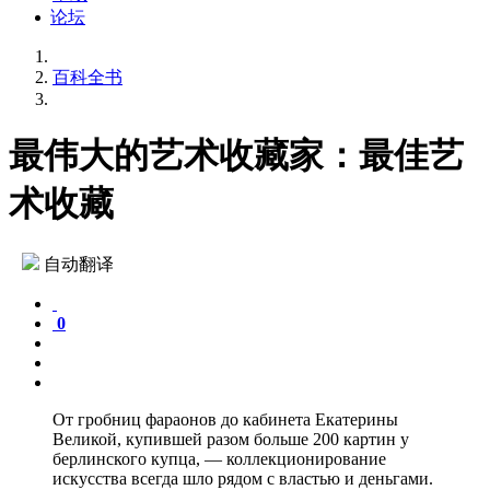
论坛
百科全书
最伟大的艺术收藏家：最佳艺
术收藏
自动翻译
0
От гробниц фараонов до кабинета Екатерины
Великой, купившей разом больше 200 картин у
берлинского купца, — коллекционирование
искусства всегда шло рядом с властью и деньгами.