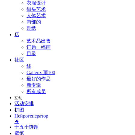
衣服设计
街头艺术
人体艺术
内部的
刺绣
店
艺术品出售
订购一幅画
目录
社区
线
Gallerix 顶100
最好的作品
新专辑
所有成员
互动
活动安排
拼图
Нейрогенератор
🔥
十五个谜题
壁纸