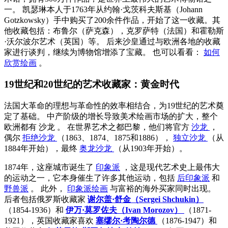
一。 凯瑟琳本人于1763年从约翰·戈茨科夫斯基（Johann
Gotzkowsky）手中购买了200余件作品，开始了这一收藏。其
他收藏包括：布鲁尔（萨克森），克罗萨特（法国）和霍勒斯
·沃尔波尔艺术（英国）等。 后来沙皇通过与欧洲各地的收藏
家进行谈判，继续为博物馆增添了宝藏。 也可以看看：
如何
欣赏绘画
。
19世纪和20世纪的艺术收藏家：黄金时代
法国大革命的理想与革命性的效率相结合，为19世纪的艺术奠
定了基础。 中产阶级的增长导致美术绘画市场的扩大，整个
欧洲都有
沙龙
。 在世界艺术之都巴黎，他们将官方
沙龙
，
偶尔
拒绝沙龙
（1863、1874、1875和1886），
独立沙龙
（从
1884年开始），最终
奥龙沙龙
（从1903年开始）。
1874年，这座城市诞生了
印象派
，这是现代艺术史上最伟大
的运动之一，它本身催生了许多其他运动，包括
后印象派
和
野兽派
。 此外，
印象派绘画
与富裕的海外买家同时出现。
后者包括俄罗斯收藏家
谢尔盖·舒金（Sergei Shchukin）
（1854-1936）和
伊万·莫罗佐夫（Ivan Morozov）
（1871-
1921），英国收藏家喜欢
塞缪尔·考陶尔德
（1876-1947）和