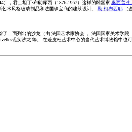
944），君士坦丁·布朗库西（1876-1957）这样的雕塑家
奥西普·扎金（
945）的新艺术风格玻璃制品和法国珠宝商的建筑设计。
勒·柯布西耶
（查
，除了上面列出的沙龙（由
法国艺术家协会
，
法国国家美术学院
velles现实沙龙
等。 在蓬皮杜艺术中心的当代艺术博物馆中也