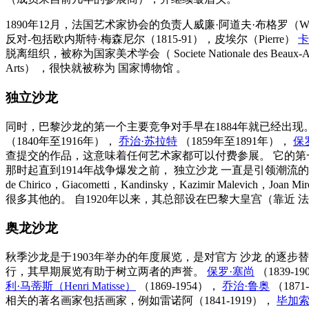
1890年12月，法国艺术家协会的负责人威廉·阿道夫·布格罗（William-A
反对-包括欧内斯特·梅森尼尔（1815-91），皮埃尔（Pierre）
卡
脱离组织，被称为国家美术学会（
Societe Nationale des Beaux-A
Arts）
，很快就被称为
国家博物馆
。
独立沙龙
同时，巴黎沙龙的第一个主要竞争对手早在1884年就已经出
（1840年至1916年），
乔治·苏拉特
（1859年至1891年），
保
查提交的作品，这意味着任何艺术家都可以付费参展。 它的第一场展
那时起直到1914年战争爆发之前，
独立沙龙
一直是引领潮流
de Chirico，Giacometti，Kandinsky，Kazimir Malevich，Joan Mi
很多其他的。 自1920年以来，其总部设在巴黎大皇宫（靠近
法
奥龙沙龙
秋季沙龙是于1903年举办的年度展览，是对官方
沙龙
的逐步替
行，其早期展览有助于树立两者的声誉。
保罗·塞尚
（1839-1
利·马蒂斯（Henri Matisse）
（1869-1954），
乔治·鲁奥
（1871
相关的著名画家包括画家，例如雷诺阿（1841-1919），
毕加