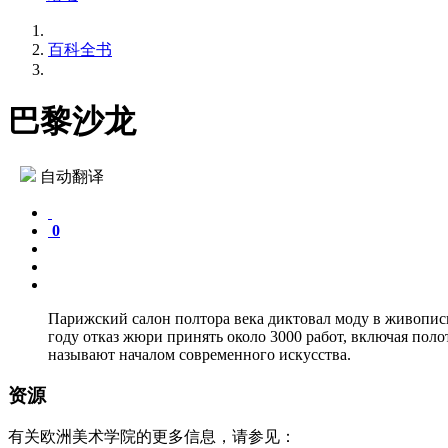
百科全书
巴黎沙龙
自动翻译
0
Парижский салон полтора века диктовал моду в живописи
году отказ жюри принять около 3000 работ, включая пол
называют началом современного искусства.
资源
有关欧洲美术学院的更多信息，请参见：