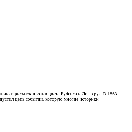
инию и рисунок против цвета Рубенса и Делакруа. В 1863
запустил цепь событий, которую многие историки