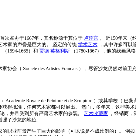
 首次举办于1667年，其名称源于其位于
卢浮宫
。 近150年来（约
艺术家的声誉是巨大的。 坚定的传统
学术艺术
，其中许多可以
）
（1594-1665）和
贾德·英格利斯
（1780-1867），他的线
艺术家协会（
Societe des Artistes Francais
），尽管沙龙仍然对前卫充
（
Academie Royale de Peinture et de Sculpture
）或其学校（
巴黎
，只要获得批准，任何艺术家都可以展出。 然而，多年来，这些美
并论，并且受到所有严肃艺术家的参观。
艺术收藏家
，经销商，策
增强了沙龙的地位。
家的职业前景产生了巨大的影响（可以说是不成比例的）。 例如