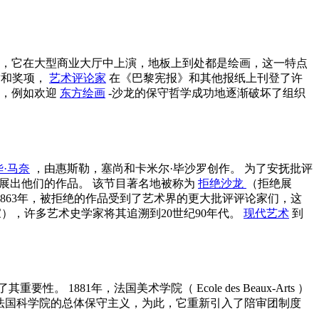
现在，它在大型商业大厅中上演，地板上到处都是绘画，这一特点
章和奖项，
艺术评论家
在《巴黎宪报》和其他报纸上刊登了许
野，例如欢迎
东方绘画
-沙龙的保守哲学成功地逐渐破坏了组织
·马奈
，由惠斯勒，塞尚和卡米尔·毕沙罗创作。 为了安抚批评
展出他们的作品。 该节目著名地被称为
拒绝沙龙
（拒绝展
在1863年，被拒绝的作品受到了艺术界的更大批评评论家们，这
家），许多艺术史学家将其追溯到20世纪90年代。
现代艺术
到
其重要性。 1881年，法国美术学院（
Ecole des Beaux-Arts
）
法国科学院的总体保守主义，为此，它重新引入了陪审团制度