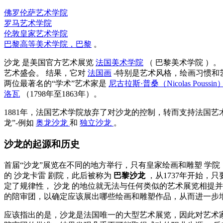
佛罗伦萨艺术学院
罗马艺术学院
伦敦皇家艺术学院
巴黎高等美术学院，巴黎
。
沙龙
是美国官方艺术展览
法国美术学院
（
巴黎美术学院
）。
艺术盛会。 结果，它对
法国画
-特别是艺术风格，绘画习惯和
两位最著名的“学术”艺术家是
尼古拉斯·普桑（Nicolas Poussin
洛瓦
（1798年至1863年）。
1881年，法国艺术学院放弃了对沙龙的控制，转而支持法国
龙”-例如
奥龙沙龙
和
独立沙龙
。
沙龙的起源和历史
首届“沙龙”展览在不同的地方举行，只有皇家绘画和雕塑
学院
的
沙龙卡雷
剧院，此后被称为
巴黎沙龙
，从1737年开始
定了规律性，
沙龙
的地位就无法与任何类似的艺术展览相提
的陪审团，以确定应该展出哪些绘画和雕塑作品，从而进一步
应该指出的是，沙龙是法国唯一的大型艺术展览，因此对艺术