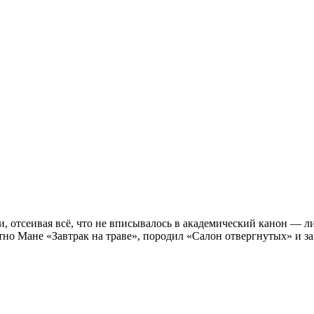
, отсеивая всё, что не вписывалось в академический канон — л
отно Мане «Завтрак на траве», породил «Салон отвергнутых» и 