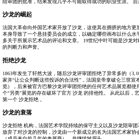
陪审团的批准，结果发现几乎不可能取得成功的职业生涯。 后
沙龙的崛起
法国大革命向外国艺术家开放了沙龙，这使其在拥挤的地方更加
本身导致了一个悬挂委员会的成立，以确定哪些画布以什么水平
多关于所展示艺术品的评论和文章。 19世纪中叶可能是沙龙
的判断力和声誉。
拒绝沙龙
1863年发生了轩然大波，随后沙龙评审团拒绝了异常多的（3, 
家并“让公众判断这些投诉的合法性”，法国皇帝拿破仑三世宣
览），后来被官方巴黎沙龙评审团拒绝的任何艺术品展览都使用这个
个“另类”展览的存在破坏了官方
沙龙
的排他性。 从此以后，艺
第一个
沙龙拒绝
。
沙龙的衰落
沙龙拒绝
机构，法国艺术学院持续的保守主义以及沙龙陪审团
放弃了对沙龙的控制，沙龙由一个新成立的名为法国艺术家协
（成员来自前几年的参展商），并继续皱眉头。