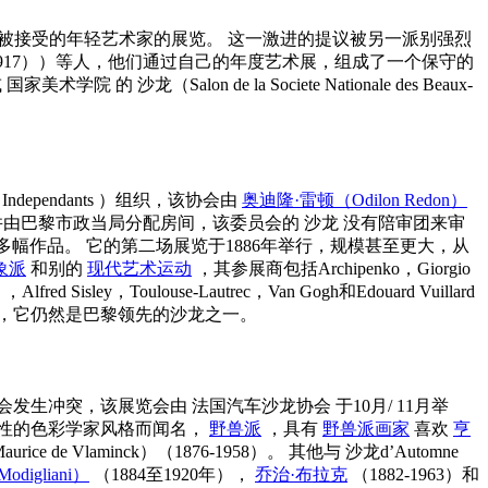
被接受的年轻艺术家的展览。 这一激进的提议被另一派别强烈
（1840-1917））等人，他们通过自己的年度艺术展，组成了一个保守的
或
国家美术学院
的
沙龙（Salon de la Societe Nationale des Beaux-
s Independants
）组织，该协会由
奥迪隆·雷顿（Odilon Redon）
并由巴黎市政当局分配房间，该委员会的
沙龙
没有陪审团来审
0多幅作品。 它的第二场展览于1886年举行，规模甚至更大，从
象派
和别的
现代艺术运动
，其参展商包括Archipenko，Giorgio
Alfred Sisley，Toulouse-Lautrec，Van Gogh和Edouard Vuillard
，它仍然是巴黎领先的沙龙之一。
览会发生冲突，该展览会由
法国汽车沙龙协会
于10月/ 11月举
出革命性的色彩学家风格而闻名，
野兽派
，具有
野兽派画家
喜欢
亨
ce de Vlaminck）（1876-1958）。 其他与
沙龙d’Automne
igliani）
（1884至1920年），
乔治·布拉克
（1882-1963）和