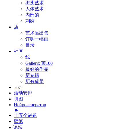
街头艺术
人体艺术
内部的
刺绣
店
艺术品出售
订购一幅画
目录
社区
线
Gallerix 顶100
最好的作品
新专辑
所有成员
互动
活动安排
拼图
Нейрогенератор
🔥
十五个谜题
壁纸
论坛