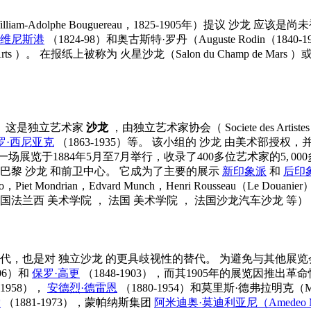
dolphe Bouguereau，1825-1905年）提议
沙龙
应该是尚未
维尼斯港
（1824-98）和奥古斯特·罗丹（Auguste Rodin
rts
）。 在报纸上被称为
火星沙龙（Salon du Champ de Mars
）
现。这是独立艺术家
沙龙
，由独立艺术家协会（
Societe des Artiste
罗·西尼亚克
（1863-1935）等。 该小组的
沙龙
由美术部授权，
览于1884年5月至7月举行，收录了400多位艺术家的5, 00
的巴黎
沙龙
和前卫中心。 它成为了主要的展示
新印象派
和
后印
ro，Piet Mondrian，Edvard Munch，Henri Rousseau（Le Douanier），
国法兰西
美术学院
，
法国
美术学院
，
法国沙龙汽车沙龙
等）
代，也是对
独立沙龙
的更具歧视性的替代。 为避免与其他展
906）和
保罗·高更
（1848-1903），而其1905年的展览因推
-1958），
安德烈·德雷恩
（1880-1954）和莫里斯·德弗拉明克（Mauri
索
（1881-1973），蒙帕纳斯集团
阿米迪奥·莫迪利亚尼（Amedeo Mod