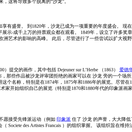
来，这将导致多个脱离的“沙龙”。
享有盛誉。 到1820年，沙龙已成为一项重要的年度盛会。 
展示-成千上万的持票观众都在观看。 1849年，设立了许多奖
对欧洲艺术的影响的高峰。 此后，尽管进行了一些尝试以扩大视
000）提交的画作，其中包括
Dejeuner sur L’Herbe
（1863）
爱德华
布，那些作品被沙龙评审团拒绝的画家可以在
沙龙
旁的一个场所
名称，特别是在1874年，1875年和1886年的展览。尽管
术家开始组织自己的展览（特别是1870和1880年代的印象派画
不愿接受先锋派运动（例如
印象派
住了
沙龙
的声誉，大大降低了
会（
Societe des Artistes Francais
）的组织掌握。 该组织旨在维持