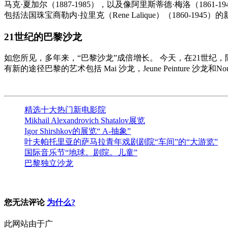
马克·夏加尔（1887-1985），以及像阿里斯蒂德·梅洛（1861-1
包括法国珠宝商勒内·拉里克（Rene Lalique）（1860-1
21世纪的巴黎沙龙
如您所见，多年来，“巴黎沙龙”成倍增长。 今天，在21世纪
有新的途径巴黎的艺术包括
Mai
沙龙，Jeune Peinture
沙龙和Nou
精选十大热门新电影院
Mikhail Alexandrovich Shatalov展览
Igor Shirshkov的展览“ A-抽象”
叶夫帕托里亚的萨马拉青年戏剧剧院“车间”的“大游览”
国际音乐节“地球。剧院。儿童”
巴黎独立沙龙
您无法评论
为什么?
此网站由于广