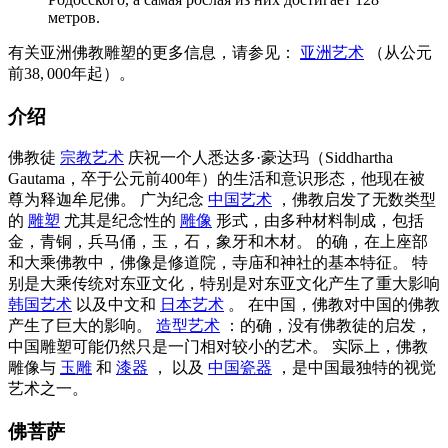
метров.
有关亚洲佛教雕塑的更多信息，请参见：
亚洲艺术
（从公元
前38, 000年起）。
介绍
佛教徒
宗教艺术
庆祝一个人悉达多·豪达玛（Siddhartha
Gautama，卒于公元前400年）的生活和意识形态，他现在被
尊为释迦牟尼佛。 广为纪念
中国艺术
，佛教启发了无数类型
的
雕塑
尤其是纪念性的
雕像
形式，由多种材料制成，包括
金，青铜，兵马俑，玉，石，象牙和木材。 的确，在上座部
和大乘佛教中，佛像是修道院，寺庙和神社的基本特征。 特
别是大乘传统对东亚文化，特别是对东亚文化产生了重大影响
韩国艺术
以及中文和
日本艺术
。 在中国，佛教对中国的佛教
产生了巨大的影响。
造型艺术
：的确，没有佛教徒的启发，
中国雕塑可能仍然只是一门相对较小的艺术。 实际上，佛教
雕像与
玉雕
和
漆器
， 以及
中国瓷器
，是中国最独特的视觉
艺术之一。
佛菩萨