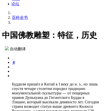
论坛
百科全书
中国佛教雕塑：特征，历史
自动翻译
0
Буддизм пришёл в Китай к I веку до н. э., но лишь
спустя четыре столетия породил традицию
монументальной скульптуры — от пещерных
храмов Дуньхуана до Гигантского Будды в
Лэшане, который высекали девяносто лет. Сегодня
страна возводит статуи выше древнего Колосса
Родосского, а самая рослая из них достигает 128