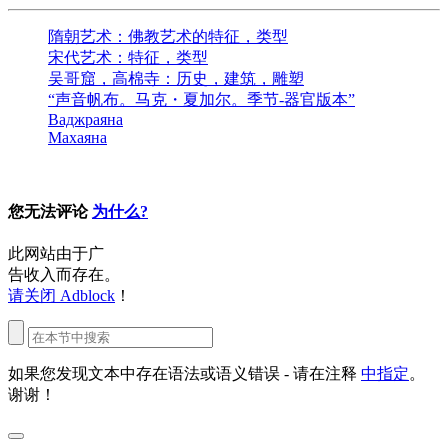
隋朝艺术：佛教艺术的特征，类型
宋代艺术：特征，类型
吴哥窟，高棉寺：历史，建筑，雕塑
“声音帆布。马克・夏加尔。季节-器官版本”
Ваджраяна
Махаяна
您无法评论
为什么?
此网站由于广
告收入而存在。
请关闭 Adblock
！
如果您发现文本中存在语法或语义错误 - 请在注释
中指定
。
谢谢！