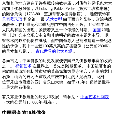
京和其他地方建造了许多藏传佛教寺庙，对佛教的需求也大大
增加了佛教雕像，以Lobsang Palden Yeshe（第六世班禅喇嘛）
的雕像为例（1738-80，芝加哥菲尔德博物馆）。 雕塑装饰有
景泰蓝珐琅
和金饰。 最
艺术类型
由于西方的影响，政治动荡
和战争，在19世纪和20世纪初在中国四分五裂。 1949年中华
人民共和国的出现，紧接着又是一个停滞的时期。
国画
和雕
塑，以社会主义现实主义和其他明确的政治主题为主导。 尽
管艺术的政治化仍在继续，但中国领导人已批准建造一些纪念
性的佛像，其中一些使100英尺高的罗德巨像（公元前280年）
的尺寸相形见，。
古代世界的七大奇观
。
总而言之，中国佛教的历史发展使该国成为佛教最丰富的收藏
之一。
视觉艺术
在世界上，首先是雕塑领域。 中国最著名的
佛教雕塑遗址包括甘肃省的莫高窟和炳灵寺洞穴，河南的龙门
石窟，山西的云冈石窟以及重庆市附近的大足石刻。 此外，
位于乐山市附近的四川省乐山大佛（始于713年）仍然是世界
上最大的石佛像。
有关东亚佛教雕塑的历史和发展，请参见：
中国艺术时间表
（大约公元前18, 000年-现在）。
中国最高的20尊佛像