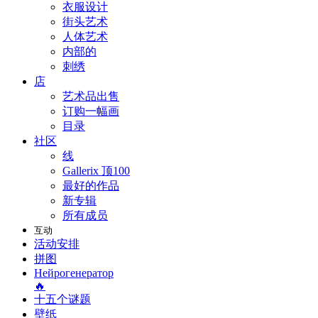
衣服设计
街头艺术
人体艺术
内部的
刺绣
店
艺术品出售
订购一幅画
目录
社区
线
Gallerix 顶100
最好的作品
新专辑
所有成员
互动
活动安排
拼图
Нейрогенератор
🔥
十五个谜题
壁纸