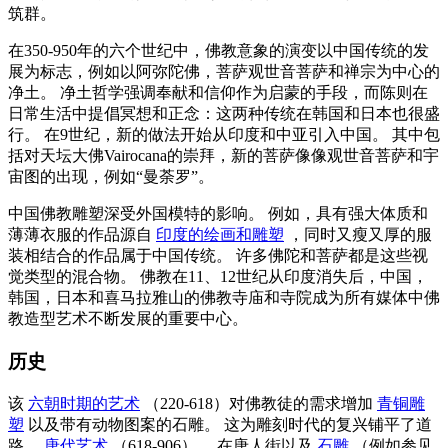
筑群。
在350-950年的六个世纪中，佛教意象的演变以中国传统的发
展为标志，例如以阿弥陀佛，菩萨观世音菩萨和禅宗为中心的
净土。 净土哲学强调奉献和信仰作为启蒙的手段，而陈则在
日常生活中提倡冥想和正念：这两种传统在韩国和日本也很盛
行。 在9世纪，新的做法开始从印度和中亚引入中国。 其中包
括对天坛大佛Vairocana的崇拜，新的菩萨像像观世音菩萨和宇
宙图的出现，例如“曼荼罗”。
中国佛教雕塑深受外国模特的影响。 例如，具有强大体质和
薄薄衣服的作品源自
印度的绘画和雕塑
，同时又瘦又厚的服
装相结合的作品属于中国传统。 许多佛陀和菩萨都是这些视
觉类型的混合物。 佛教在11、12世纪从印度消失后，中国，
韩国，日本和喜马拉雅山的佛教寺庙和寺院成为所有媒体中佛
教造型艺术不断发展的重要中心。
历史
该
六朝时期的艺术
（220-618）对佛教徒的需求增加
青铜雕
塑
以及带有动物图案的石雕。 这为雕刻时代的复兴铺平了道
路。
唐代艺术
（618-906）。 在唐人街以及
石雕
（例如参见