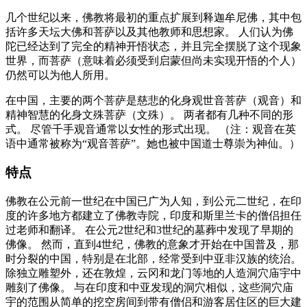
几个世纪以来，佛教将最初的重点扩展到释迦牟尼佛，其中包
括许多天坛大佛和菩萨以及其他教师和思想家。 人们认为佛
陀已经达到了完全的精神开悟状态，并且完全摆脱了这个现象
世界，而菩萨（意味着必须受到启蒙但尚未实现开悟的个人）
仍然可以为他人所用。
在中国，主要的两个菩萨是慈悲的化身观世音菩萨（观音）和
精神智慧的化身文殊菩萨（文殊）。 两者都有几种不同的形
式。 尽管千手观音通常以女性的形式出现。 （注：观音在英
语中通常被称为“观音菩萨”。她也被中国道士尊崇为神仙。）
特点
佛教在公元前一世纪在中国已广为人知，到公元二世纪，在印
度的许多地方都建立了佛教寺院，印度和斯里兰卡的僧侣担任
过老师和翻译。 在公元2世纪和3世纪的墓葬中发现了早期的
佛像。 然而，直到4世纪，佛教的意象才开始在中国普及，那
时分裂的中国，特别是在北部，经常受到中亚非汉族的统治。
除独立雕塑外，还在敦煌，云冈和龙门等地的人造洞穴庙宇中
雕刻了佛像。 与在印度和中亚发现的洞穴相似，这些洞穴庙
宇的范围从简单的挖空房间到带有僧侣和游客居住区的巨大建