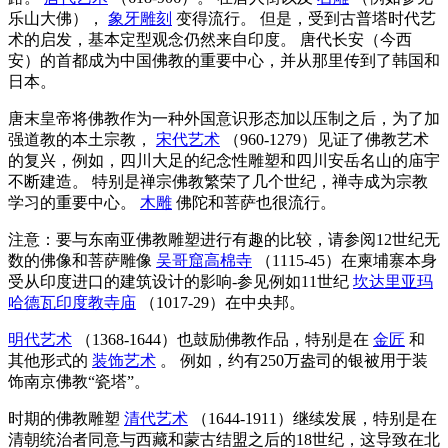
乐山大佛），
象牙雕刻
变得流行。 但是，受到古普塔时代艺
术的启发，基本定型观念仍然来自印度。 唐代长安（今西
安）的首都成为中国佛教的重要中心，并从那里传到了韩国和
日本。
唐末皇帝将佛教作为一种外国意识形态加以压制之后，为了加
强道教的本土宗教，
宋代艺术
（960-1279）见证了佛教艺术
的复兴，例如，四川大足的纪念性雕塑和四川安岳名山的庙宇
不断建造。 特别是禅宗佛教繁荣了几个世纪，禅寺成为宗教
学习的重要中心。
木雕
佛陀和菩萨也很流行。
注意：要与东南亚佛教雕塑进行有趣的比较，请参阅12世纪无
数的佛像和菩萨雕像
吴哥窟高棉寺
（1115-45）在柬埔寨本身
受从印度进口的建筑设计的影响-参见例如11世纪
坎达里亚玛
哈德瓦印度教寺庙
（1017-29）在中央邦。
明代艺术
（1368-1644）也鼓励佛教作品，特别是在
金匠
和
其他形式的
装饰艺术
。 例如，约有250万盎司的银被用于装
饰南京佛教“瓷塔”。
时期的佛教雕塑
清代艺术
（1644-1911）继续发展，特别是在
清朝统治者同意与西藏和蒙古结盟之后的18世纪，这导致在北