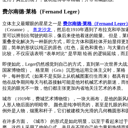
费尔南德·莱格（Fernand Leger）
立体主义最耀眼的星星之一是
费尔南德·莱格（Fernand Leger
（Cezanne）。
奥龙沙龙
，然后在1910年遇到了布拉克和毕
里可以辨别出驾驶的暗示，像后来使他着迷的能量。 但是，莱
重叠变化解决为一种新的方式，即立方体和圆柱体开始显得更
固，简单的形状以纯正的原色（红色，蓝色和黄色）与大量白
比较，不仅应该表明
“表单对比”
是早期
绘画
的逻辑延续，而
即便如此，Leger仍然感觉到自己的方式，直到第一次世界
国家博物馆）。 格里斯（Gris）沉思地运用立体主义时，莱
中，每种形式（如果不是实际上从机械图案衍生而来）都具有
他在战争期间每天与机器接触可能是他对机械艺术的新迷，而他
拉克的眼光不一致，他们都主张更加内省地关注艺术的本质。
城市
（1919年，费城艺术博物馆），一块大画布，是他的新
人形人物后面的明暗带。 颜色是纯净明亮的，甚至是扎眼的和
例外是人物，烟熏和杆子，它们被建模为光滑的几何椭圆形和
在许多方面，
《城市》
的形式是如此明显，以至于看起来过于简
磨，这些人采用了他的公式，并且在不因自己的力量和热情而救