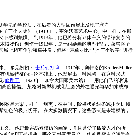
并短暂进修学院的学校后，在后者的大型回顾展上发现了塞尚
在《
三个人物》
（1910-11，密尔沃基艺术中心）中一样，在那
下感到烦躁。 到1913年，他已将分析立体主义的错综复杂的
术博物馆）创作于1913年，是一组绘画的典型作品，莱格将坚
个区域上相互争吵和肩并肩，但将
“表单对比”
与“
三个数字”
进行
事。 参见例如：
士兵们打牌
（1917年，奥特洛的Kroller-Muller
术应具有机械特征的理论基础上，他发展出一种风格，在这种形式
参见
修理工
（1920年，加拿大国家美术馆）。 用他自己的话说，
的高度提倡。 莱格对新型机械化社会的外在眼光与毕加索或布
的图案是大梁，杆子，烟熏，在中间，阶梯状的线条减少为机械
紫红色的极点切开。 在大多数情况下，这些形式是未建模的，
始主义。 他是最容易被模仿的画家，并且遭受了四流人才的折
在的知识而被扭曲，那么它就毫无意义。 他的反智主义通常令