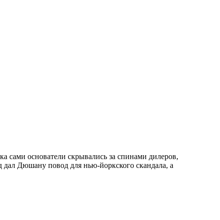
ка сами основатели скрывались за спинами дилеров,
д дал Дюшану повод для нью-йоркского скандала, а