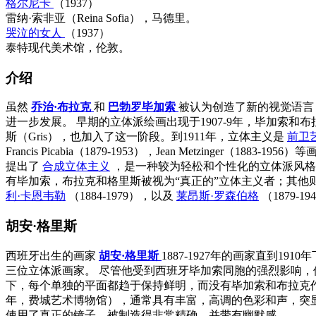
格尔尼卡
（1937）
雷纳·索非亚（Reina Sofia），马德里。
哭泣的女人
（1937）
泰特现代美术馆，伦敦。
介绍
虽然
乔治·布拉克
和
巴勃罗毕加索
被认为创造了新的视觉语
进一步发展。 早期的立体派绘画出现于1907-9年，毕加索和
斯（Gris），也加入了这一阶段。到1911年，立体主义是
前卫
Francis Picabia（1879-1953），Jean Metzinger（18
提出了
合成立体主义
，是一种较为轻松和个性化的立体派风格
有毕加索，布拉克和格里斯被视为“真正的”立体主义者；其他
利·卡恩韦勒
（1884-1979），以及
莱昂斯·罗森伯格
（1879-
胡安·格里斯
西班牙出生的画家
胡安·格里斯
1887-1927年的画家直到19
三位立体派画家。 尽管他受到西班牙毕加索同胞的强烈影响，
下，每个单独的平面都趋于保持鲜明，而没有毕加索和布拉克作
年，费城艺术博物馆），通常具有丰富，高调的色彩和声，突
使用了真正的镜子，被制造得非常精确，并带有幽默感。