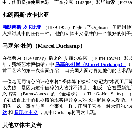
中，他们坚持使用色彩，而布拉克（Braque）和毕加索（Pi
弗朗西斯·皮卡比亚
弗朗西斯·皮卡比亚
（1879-1953）也参与了Orphism
入探讨其中的任何一种。 他的立体主义品牌的一个很好的例
马塞尔·杜尚（Marcel Duchamp）
在德劳内（Delaunay）后来的
艾菲尔铁塔
（
Eiffel Tower）
和皮
年，费城艺术博物馆）中
马塞尔·杜尚（Marcel Duchamp）
（
前卫艺术的第一次全面介绍。 当美国人面对冒犯他们的艺术品
一位毫无同情心的评论家将“
裸体降下楼梯
”标记为“木瓦工厂
以失败，是因为这个破碎的人物并不混乱。 相反，它被重新组
恩·琼斯（Burne-Jones）的
《金楼梯》
（
The Golden Stairs）
（
子在成百上千的机器般的现实碎片令人难以理解且令人发指。
消失，这一事实与另一个事实一样，证明了它是一种永恒的地
达
和
超现实主义
，其中Duchamp将再次出现。
其他立体主义者