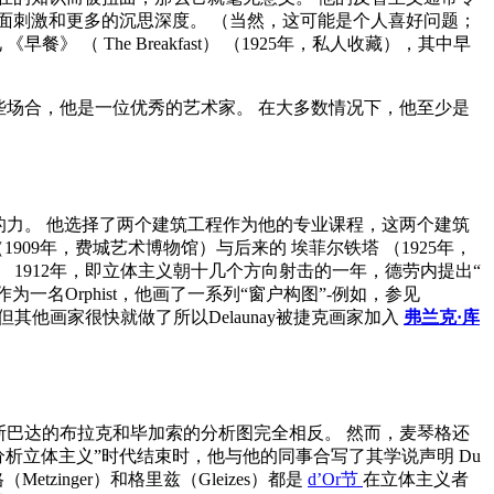
面刺激和更多的沉思深度。 （当然，这可能是个人喜好问题；
见
《早餐》
（
The Breakfast）
（1925年，私人收藏），其中早
这些场合，他是一位优秀的艺术家。 在大多数情况下，他至少是
有的力。 他选择了两个建筑工程作为他的专业课程，这两个建筑
1909年，费城艺术博物馆）与后来的
埃菲尔铁塔
（1925年，
 1912年，即立体主义朝十几个方向射击的一年，德劳内提出“
一名Orphist，他画了一系列“窗户构图”-例如，参见
他画家很快就做了所以Delaunay被捷克画家加入
弗兰克·库
与斯巴达的布拉克和毕加索的分析图完全相反。 然而，麦琴格还
“分析立体主义”时代结束时，他与他的同事合写了其学说声明
Du
etzinger）和格里兹（Gleizes）都是
d’Or节
在立体主义者