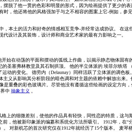
，摆脱了他一贯的色彩和明显的形式，因为绘画提供了更少的表
）有时，他还将他的风格强加于与之不相容的图案上它-例如，参
格中，本土的活力和好奇的情感相互竞争-并经常达成协议。 在
对现代设计及其装饰，设计师和商业艺术家的最有力影响之一。
满意，他开始在动荡的平面和摆动的弧线上作曲，以揭示静态物体固
纪的圣塞弗林教堂及其石制拱顶。 他的半立体派的
埃菲尔铁塔
（
的变化。 德劳内（Delaunay）同样活跃了立体派的调色板。
即将立体主义从影响其分析阶段的暗色调和对主题的依赖中解放出来。作为
，像是重叠的彩色玻璃片。尽管他没有遵循这些绘画的设定方向，但其
世界中
抽象主义
。
了某些风格上的细微差别，使他的作品具有轻快，同性恋的特质，这
之前，他被新印象派的编纂和系统化方法所吸引。 1912年，在
3年）。 对新机芯的首次研究仅在1912年就经历了15个版本。 麦琴格（M