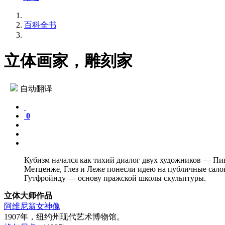
百科全书
立体画家，雕刻家
自动翻译
0
Кубизм начался как тихий диалог двух художников — Пик
Метценже, Глез и Леже понесли идею на публичные салон
Гутфройнду — основу пражской школы скульптуры.
立体大师作品
阿维尼翁女神像
1907年，纽约州现代艺术博物馆。