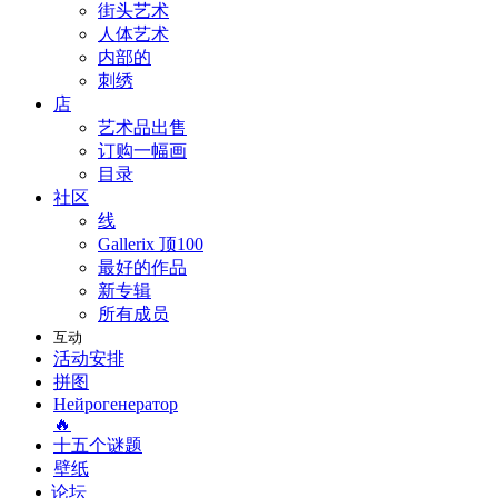
街头艺术
人体艺术
内部的
刺绣
店
艺术品出售
订购一幅画
目录
社区
线
Gallerix 顶100
最好的作品
新专辑
所有成员
互动
活动安排
拼图
Нейрогенератор
🔥
十五个谜题
壁纸
论坛