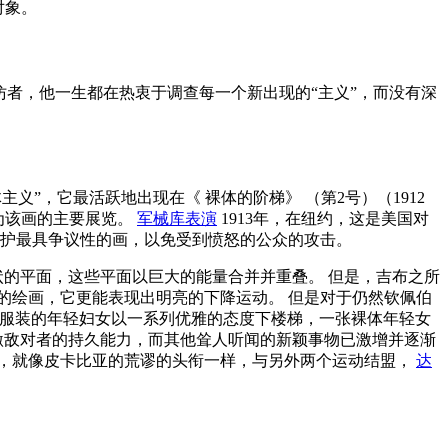
对象。
ey的模仿者，他一生都在热衷于调查每一个新出现的“主义”，而没有深
体主义”，它最活跃地出现在《
裸体的阶梯》
（第2号）（1912
成为该画的主要展览。
军械库表演
1913年，在纽约，这是美国对
保护最具争议性的画，以免受到愤怒的公众的攻击。
带状的平面，这些平面以巨大的能量合并并重叠。 但是，吉布之所
的绘画，它更能表现出明亮的下降运动。 但是对于仍然钦佩伯
亮服装的年轻妇女以一系列优雅的态度下楼梯，一张裸体年轻女
激敌对者的持久能力，而其他耸人听闻的新颖事物已激增并逐渐
衔，就像皮卡比亚的荒谬的头衔一样，与另外两个运动结盟，
达