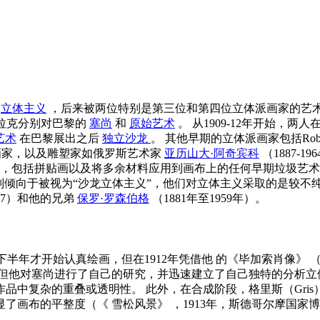
言
立体主义
，后来被两位特别是第三位和第四位立体派画家的艺术家Juan Gri
布拉克分别对巴黎的
塞尚
和
原始艺术
。 从1909-12年开始，两人
艺术
在巴黎展出之后
独立沙龙
。 其他早期的立体派画家包括Robert Del
83-1956）等画家，以及雕塑家如俄罗斯艺术家
亚历山大·阿奇宾科
（1887-
，包括拼贴画以及将多余材料应用到画布上的任何早期垃圾艺术
则倾向于被视为“沙龙立体主义”，他们对立体主义采取的是较不
1947）和他的兄弟
保罗·罗森伯格
（1881年至1959年）。
10年下半年才开始认真绘画，但在1912年凭借他
的《毕加索肖像》
（
但他对塞尚进行了自己的研究，并迅速建立了自己独特的分析立
品中复杂的重叠或透明性。 此外，在合成阶段，格里斯（Gri
显了画布的平整度（《
雪松风景》
，1913年，斯德哥尔摩国家