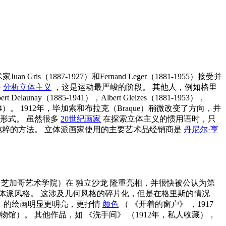
s（1887-1927）和Fernand Leger（1881-1955）接受并
在
分析立体主义
，这是运动最严峻的阶段。 其他人，例如格里
aunay（1885-1941），Albert Gleizes（1881-1953），
1964）。 1912年，毕加索和布拉克（Braque）稍微改变了方向，并
形式。 虽然很多
20世纪画家
在探索立体主义的惯用语时，只
纯粹的方法。 立体派画家使用的主要艺术品经销商是
丹尼尔·亨
芝加哥艺术学院）在
独立沙龙
隆重亮相，并很快被公认为第
体派风格。 这涉及几何风格的碎片化，但是在格里斯的情况
s）的绘画明显更明亮，更抒情
颜色
（
《开着的窗户》
，1917
博物馆）。 其他作品，如
《洗手间》
（1912年，私人收藏），