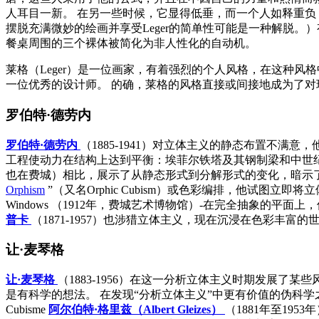
人耳目一新。 在另一些时候，它显得低垂，而一个人如释重负
摆脱充满微妙的绘画并享受Leger的简单性可能是一种解脱。
餐桌周围的三个裸体被简化为非人性化的自动机。
莱格（Leger）是一位画家，有着强烈的个人风格，在这种风
一位优秀的设计师。 的确，莱格的风格直接或间接地成为了
罗伯特·德劳内
罗伯特·德劳内
（1885-1941）对立体主义的静态布置不
工程使动力在结构上达到平衡：埃菲尔铁塔及其钢制梁和中世
也在费城）相比，展示了从静态形式到分解形式的变化，暗示了运动
Orphism
”（又名Orphic Cubism）或色彩编排，他试图立
Windows
（1912年，费城艺术博物馆）-在完全抽象的平面上
普卡
（1871-1957）也涉猎立体主义，现在沉浸在色彩丰富的
让·麦琴格
让·麦琴格
（1883-1956）在这一分析立体主义时期发展
是有科学的想法。 在发现“分析立体主义”中更有价值的伪科学
Cubisme
阿尔伯特·格里兹（Albert Gleizes）
（1881年至195