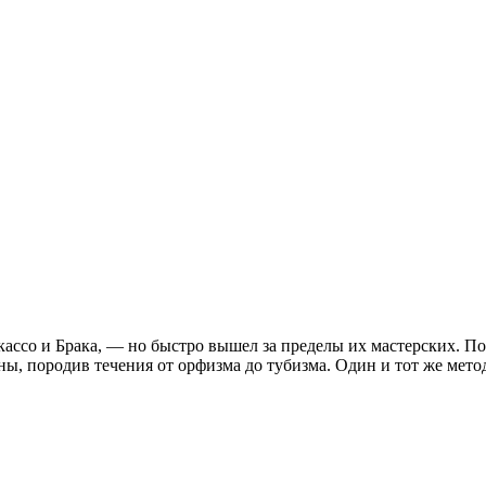
ассо и Брака, — но быстро вышел за пределы их мастерских. По
ы, породив течения от орфизма до тубизма. Один и тот же мето