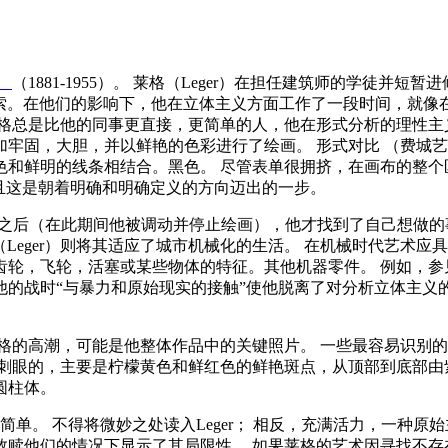
）
（1881-1955）。 莱格（Leger）在担任建筑师的学徒
加索。在他们的影响下，他在立体主义方面工作了一段时间，就像
格总是比他的同事更直接，更简单的人，他在形式分析的理性主义
加牢固，大胆，并以鲜艳的色彩进行了绘画。
形式对比
（费城艺
色和鲜明的线条相结合。黑色。 尽管表单很拥挤，在画布的整
且这是朝着明确和明确定义的方向迈出的一步。
大战之后（在此期间他被调动并停止绘画），他才找到了自己想做的
格（Leger）则将其适应了城市机械化的生活。 在机械时代艺
齿轮，飞轮，活塞或某些物体的特征。其他机器零件。 例如，
的战时“与暴力和原始现实的接触”使他脱离了对分析立体主义
风格的高潮，可能是他整体作品中的关键照片。 一些最容易识别
刺眼的，主要是柠檬黄色和鲜红色的鲜艳斑点，从顶部到底部由
圆柱体。
单。 不得将微妙之处读入Leger； 相反，充满活力，一种原
赎他们的情况下显示了其局限性。 如果莱格的艺术因寻找不存