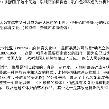
casso）则搁置了这个问题，以纯正的棕褐色，乳白色和灰色为分析
，但同时他认为立体主义可以成为表达思想的工具。 他开始时是Sisl
子是
体育文化
（1913年，费城艺术博物馆）。
卡比亚（Picabia）的
体育文化中
，显而易见的可能是“动态立
1887-1968）。 这是一幅具有重要历史意义的画作，因为它已
时，美国人第一次对法国人的热情做出了反应。 保安人员必须
爆炸”。 侮辱是可以感知的，直到一定程度。 人物的确破碎成
装成一种井然有序和活泼的样式，比起模仿裸体画从楼梯上下来
1880年，伦敦泰特美术馆）的公众来说，展示了十八名穿着漂
 整整一个世纪以来，《下
楼梯的裸体》
仍然具有吸引同情和刺
标，以及超越立体派的艺术作品。 其中之一是其故意挑衅的头