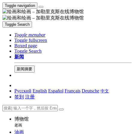
Toggle navigation
Toggle Search
Toggle menubar
Toggle fullscreen
Boxed page
Toggle Search
新闻
新闻摘要
Русский
English
Español
Français
Deutsche
中文
签到
注册
博物馆
老画
油画