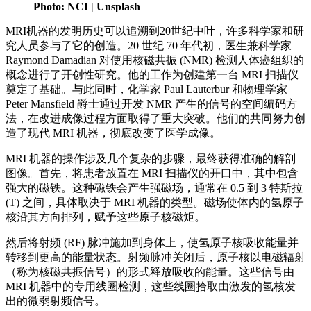
Photo: NCI | Unsplash
MRI机器的发明历史可以追溯到20世纪中叶，许多科学家和研
究人员参与了它的创造。20 世纪 70 年代初，医生兼科学家
Raymond Damadian 对使用核磁共振 (NMR) 检测人体癌组织的
概念进行了开创性研究。他的工作为创建第一台 MRI 扫描仪
奠定了基础。与此同时，化学家 Paul Lauterbur 和物理学家
Peter Mansfield 爵士通过开发 NMR 产生的信号的空间编码方
法，在改进成像过程方面取得了重大突破。他们的共同努力创
造了现代 MRI 机器，彻底改变了医学成像。
MRI 机器的操作涉及几个复杂的步骤，最终获得准确的解剖
图像。首先，将患者放置在 MRI 扫描仪的开口中，其中包含
强大的磁铁。这种磁铁会产生强磁场，通常在 0.5 到 3 特斯拉
(T) 之间，具体取决于 MRI 机器的类型。磁场使体内的氢原子
核沿其方向排列，赋予这些原子核磁矩。
然后将射频 (RF) 脉冲施加到身体上，使氢原子核吸收能量并
转移到更高的能量状态。射频脉冲关闭后，原子核以电磁辐射
（称为核磁共振信号）的形式释放吸收的能量。这些信号由
MRI 机器中的专用线圈检测，这些线圈拾取由激发的氢核发
出的微弱射频信号。