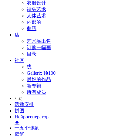
衣服设计
街头艺术
人体艺术
内部的
刺绣
店
艺术品出售
订购一幅画
目录
社区
线
Gallerix 顶100
最好的作品
新专辑
所有成员
互动
活动安排
拼图
Нейрогенератор
🔥
十五个谜题
壁纸