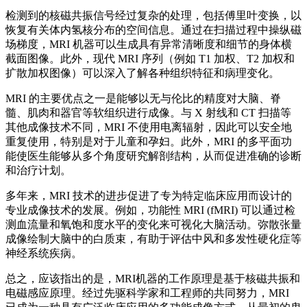
检测到的核磁共振信号经过复杂的处理，包括傅里叶变换，以
恢复有关体内氢核分布的空间信息。通过在扫描过程中操纵磁
场梯度，MRI 机器可以生成具有异常清晰度和细节的身体横
截面图像。此外，现代 MRI 序列（例如 T1 加权、T2 加权和
扩散加权图像）可以深入了解各种组织特征和病理变化。
MRI 的主要优点之一是能够以无与伦比的精度对大脑、脊
髓、肌肉和器官等软组织进行成像。与 X 射线和 CT 扫描等
其他成像技术不同，MRI 不使用电离辐射，因此可以安全地
重复使用，特别是对于儿童和孕妇。此外，MRI 的多平面功
能使医生能够从多个角度研究解剖结构，从而促进准确的诊断
和治疗计划。
多年来，MRI 技术的进步促进了专为特定临床应用而设计的
专业成像技术的发展。例如，功能性 MRI (fMRI) 可以通过检
测血流量和氧饱和度水平的变化来可视化大脑活动。弥散张量
成像绘制大脑中的白质束，有助于评估中风和多发性硬化症等
神经系统疾病。
总之，应该指出的是，MRI机器的工作原理是基于核磁共振和
电磁感应原理。经过先驱科学家和工程师的共同努力，MRI